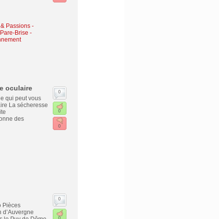
s & Passions
-
Pare-Brise -
onnement
e oculaire
0
e qui peut vous
laire La sécheresse
ite
0
donne des
0
0
o Pièces
n d’Auvergne
0