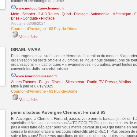
fiabilité et technologie de pointe. ...
www.motoculture-clermont.fr
Moto - Scooter - 2 & 3 Roues - Quad - Pilotage
-
Automobile - Mécanique - Ca
Brise - Conduite - Pilotage
Ajouté le 02/08/2024
Cournon-d'Auvergne
-
63 Puy-de-Dôme
Voir la fiche
ISRAËL VIVRA
Encouragements a Israël, centre éternel de l´attention du monde. N’appart
organisation ou secte officielle ou officieuse, nous nous démarquons de tout
organisations », « catholiques » « évangéliques » ou autres, ayant toutes po
convertir les Juifs au christianisme.
www.israelcommission.fr
Autres Thèmes - Blogs - Divers - Sites perso
-
Radio, TV, Presse, Médias
Mise à jour le 07/12/2025
Cournon-d'Auvergne
-
63 Puy-de-Dôme
Voir la fiche
permis bateau Auvergne Clermont Ferrand 63
En Auvergne, à Clermont-Ferrand, passez votre permis bateau, jet-ski en 
spécialiste! Nous ne sommes pas AUTO ECOLE!! Chez nous, un cours de c
pas à vous faire déplacer pour vous mettre devant un DVD qui tourne en bou
cours à la maison grâce à nos cours interactifs EN DIRECT! Plus besoin de 
suivre les cours! Posez vos questions en direct et obtenez toutes les répons