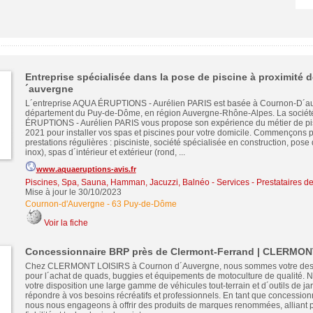
Entreprise spécialisée dans la pose de piscine à proximité
´auvergne
L´entreprise AQUA ÉRUPTIONS - Aurélien PARIS est basée à Cournon-D´au
département du Puy-de-Dôme, en région Auvergne-Rhône-Alpes. La socié
ÉRUPTIONS - Aurélien PARIS vous propose son expérience du métier de pis
2021 pour installer vos spas et piscines pour votre domicile. Commençons 
prestations régulières : pisciniste, société spécialisée en construction, pose
inox), spas d´intérieur et extérieur (rond, ...
www.aquaeruptions-avis.fr
Piscines, Spa, Sauna, Hamman, Jacuzzi, Balnéo
-
Services - Prestataires d
Mise à jour le 30/10/2023
Cournon-d'Auvergne
-
63 Puy-de-Dôme
Voir la fiche
Concessionnaire BRP près de Clermont-Ferrand | CLERMON
Chez CLERMONT LOISIRS à Cournon d´Auvergne, nous sommes votre desti
pour l´achat de quads, buggies et équipements de motoculture de qualité. 
votre disposition une large gamme de véhicules tout-terrain et d´outils de j
répondre à vos besoins récréatifs et professionnels. En tant que concessionn
nous nous engageons à offrir des produits de marques renommées, alliant 