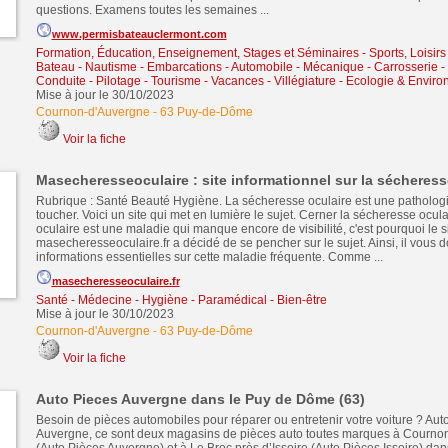
questions. Examens toutes les semaines ...
www.permisbateauclermont.com
Formation, Éducation, Enseignement, Stages et Séminaires
-
Sports, Loisir
Bateau - Nautisme - Embarcations
-
Automobile - Mécanique - Carrosserie - 
Conduite - Pilotage
-
Tourisme - Vacances - Villégiature
-
Ecologie & Envir
Mise à jour le 30/10/2023
Cournon-d'Auvergne
-
63 Puy-de-Dôme
Voir la fiche
Masecheresseoculaire : site informationnel sur la sécheress
Rubrique : Santé Beauté Hygiène. La sécheresse oculaire est une pathologi
toucher. Voici un site qui met en lumière le sujet. Cerner la sécheresse ocu
oculaire est une maladie qui manque encore de visibilité, c'est pourquoi le s
masecheresseoculaire.fr a décidé de se pencher sur le sujet. Ainsi, il vous 
informations essentielles sur cette maladie fréquente. Comme ...
masecheresseoculaire.fr
Santé - Médecine - Hygiène - Paramédical - Bien-être
Mise à jour le 30/10/2023
Cournon-d'Auvergne
-
63 Puy-de-Dôme
Voir la fiche
Auto Pieces Auvergne dans le Puy de Dôme (63)
Besoin de pièces automobiles pour réparer ou entretenir votre voiture ? Aut
Auvergne, ce sont deux magasins de pièces auto toutes marques à Courno