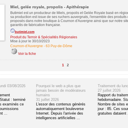
Miel, gelée royale, propolis - Apithérapie
Butimiel est un producteur de Miels, propolis et Gelée Royale basé en régi
sa production est issue de ses ruchers auvergnats, l'ensemble des produits 
proposés dans notre boutique à Cournon d'Auvergne ainsi que sur notre site
garantis de fabrication française.
butimiel.com
Produit du Terroir & Spécialités Régionales
Mise à jour le 30/10/2023
Cournon-d'Auvergne
-
63 Puy-de-Dôme
Voir la fiche
1
2
undi 03/08/2026
Pourquoi le web a plus que
Traitement du lun
jamais besoin de modérateurs
27 juillet 2026
tement
humains
Rapport du traite
tatut : terminé
31 juillet 2026
hebdomadaire. Sta
s examinés ce
L'essor des contenus générés
Nombre de sites 
soumissions
automatiquement bouleverse
jour : 85. Ces so
t ...
Internet. Depuis l'arrivée des
gratuites dataient .
intelligences artificielles ...