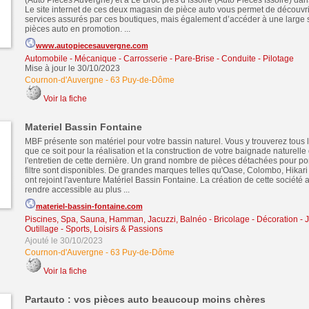
(Auto Pièces Auvergne) et à Le Broc près d’Issoire (Auto Pièces Issoire) da
Le site internet de ces deux magasin de pièce auto vous permet de découvr
services assurés par ces boutiques, mais également d’accéder à une large 
pièces auto en promotion. ...
www.autopiecesauvergne.com
Automobile - Mécanique - Carrosserie - Pare-Brise - Conduite - Pilotage
Mise à jour le 30/10/2023
Cournon-d'Auvergne
-
63 Puy-de-Dôme
Voir la fiche
Materiel Bassin Fontaine
MBF présente son matériel pour votre bassin naturel. Vous y trouverez tous
que ce soit pour la réalisation et la construction de votre baignade naturelle
l'entretien de cette dernière. Un grand nombre de pièces détachées pour po
filtre sont disponibles. De grandes marques telles qu'Oase, Colombo, Hikari 
ont rejoint l'aventure Matériel Bassin Fontaine. La création de cette société 
rendre accessible au plus ...
materiel-bassin-fontaine.com
Piscines, Spa, Sauna, Hamman, Jacuzzi, Balnéo
-
Bricolage - Décoration - 
Outillage
-
Sports, Loisirs & Passions
Ajouté le 30/10/2023
Cournon-d'Auvergne
-
63 Puy-de-Dôme
Voir la fiche
Partauto : vos pièces auto beaucoup moins chères