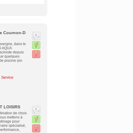
 de Cournon-D
0
vergne, dans le
0
té AQUA
ciniste depuis
par quelques
0
 de piscine (en
e Service
T LOISIRS
0
nation de choix
Nous mettons à
ardinage pour
0
aire spécialisé,
performance,
0