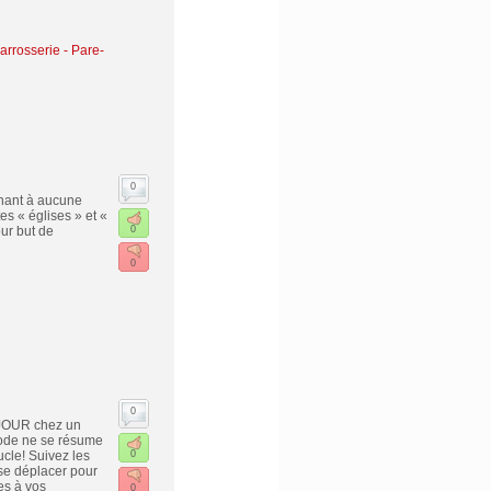
rrosserie - Pare-
0
enant à aucune
es « églises » et «
ur but de
0
0
0
1 JOUR chez un
ode ne se résume
cle! Suivez les
0
se déplacer pour
es à vos
0