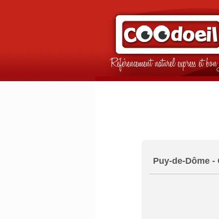
Référencement naturel express et b
Puy-de-Dôme -