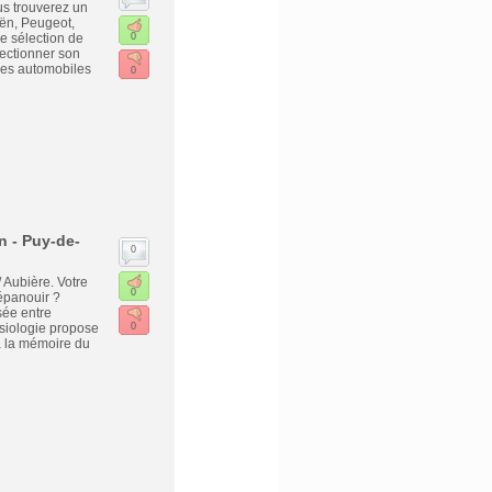
us trouverez un
oën, Peugeot,
e sélection de
0
lectionner son
ces automobiles
0
n - Puy-de-
0
 Aubière. Votre
0
épanouir ?
sée entre
nésiologie propose
0
à la mémoire du