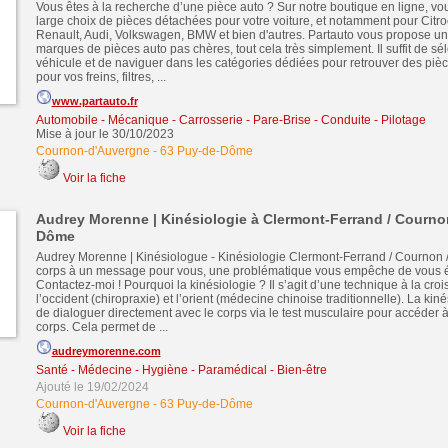
Vous êtes à la recherche d’une pièce auto ? Sur notre boutique en ligne, vo
large choix de pièces détachées pour votre voiture, et notamment pour Citr
Renault, Audi, Volkswagen, BMW et bien d'autres. Partauto vous propose un
marques de pièces auto pas chères, tout cela très simplement. Il suffit de sé
véhicule et de naviguer dans les catégories dédiées pour retrouver des piè
pour vos freins, filtres, ...
www.partauto.fr
Automobile - Mécanique - Carrosserie - Pare-Brise - Conduite - Pilotage
Mise à jour le 30/10/2023
Cournon-d'Auvergne
-
63 Puy-de-Dôme
Voir la fiche
Audrey Morenne | Kinésiologie à Clermont-Ferrand / Courno
Dôme
Audrey Morenne | Kinésiologue - Kinésiologie Clermont-Ferrand / Cournon /
corps à un message pour vous, une problématique vous empêche de vous 
Contactez-moi ! Pourquoi la kinésiologie ? Il s’agit d’une technique à la croi
l’occident (chiropraxie) et l’orient (médecine chinoise traditionnelle). La ki
de dialoguer directement avec le corps via le test musculaire pour accéder 
corps. Cela permet de ...
audreymorenne.com
Santé - Médecine - Hygiène - Paramédical - Bien-être
Ajouté le 19/02/2024
Cournon-d'Auvergne
-
63 Puy-de-Dôme
Voir la fiche