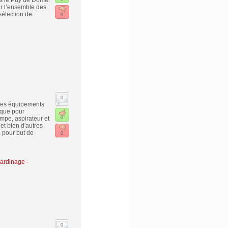
ns le Puy de Dôme.
ir l’ensemble des
sélection de
0
0
 les équipements
 que pour
mpe, aspirateur et
0
et bien d'autres
a pour but de
0
Jardinage -
0