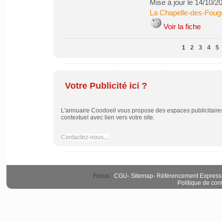
Mise à jour le 14/10/2
La Chapelle-des-Foug
Voir la fiche
1
2
3
4
5
Votre Publicité ici ?
L'annuaire Coodoeil vous propose des espaces publicitaires 
contextuel avec lien vers votre site.
Contactez-nous
....
Focus :
CGU
-
Sitemap
-
Référencement Express
Politique de conf