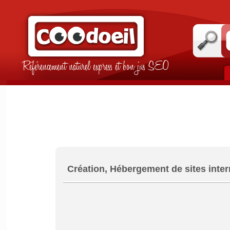
Référencement naturel express et bon jus SEO
Création, Hébergement de sites inter