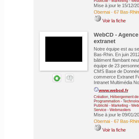
Publicité - Marketing - We
Mise à jour le 15/12/2
Obernai
-
67 Bas-Rhin
Voir la fiche
WebCD - Agence d
extranet
Notre équipe est au s
Bas-Rhin. En juin 201
bâtiment flambant neuf
équipe de 23 personne
CMS Base de Données 
commerce Extranet Fo
Intranet Multimédia N
www.webcd.fr
Création, Hébergement de s
Programmation - Technolog
Publicité - Marketing - We
Service
-
Webmasters
Mise à jour le 09/01/2
Obernai
-
67 Bas-Rhin
Voir la fiche