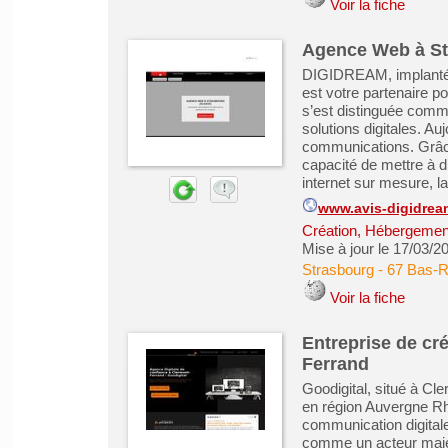
Voir la fiche
Agence Web à St
DIGIDREAM, implanté à
est votre partenaire p
s’est distinguée comm
solutions digitales. A
communications. Grâce 
capacité de mettre à d
internet sur mesure, la 
www.avis-digidre
Création, Hébergement 
Mise à jour le 17/03/2
Strasbourg
-
67 Bas-R
Voir la fiche
Entreprise de cré
Ferrand
Goodigital, situé à C
en région Auvergne Rhô
communication digitale
comme un acteur majeur