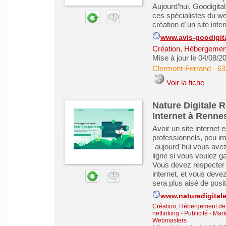
Aujourd’hui, Goodigita
ces spécialistes du we
création d´un site inter
www.avis-goodigita
Création, Hébergement 
Mise à jour le 04/08/2
Clermont-Ferrand
-
63
Voir la fiche
Nature Digitale 
Internet à Renne
Avoir un site internet e
professionnels, peu im
´aujourd´hui vous ave
ligne si vous voulez ga
Vous devez respecter d
internet, et vous devez
sera plus aisé de posit
www.naturedigitale
Création, Hébergement de s
netlinking
-
Publicité - Mar
Webmasters