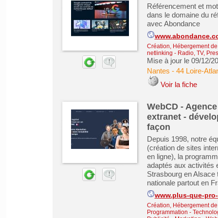
Référencement et mote
dans le domaine du ré
avec Abondance
www.abondance.c
Création, Hébergement de s
netlinking
-
Radio, TV, Pre
Mise à jour le 09/12/2
Nantes
-
44 Loire-Atla
Voir la fiche
WebCD - Agence d
extranet - déve
façon
Depuis 1998, notre éq
(création de sites inte
en ligne), la programm
adaptés aux activités
Strasbourg en Alsace t
nationale partout en Fr
www.plus-que-pro-d
Création, Hébergement de s
Programmation - Technolog