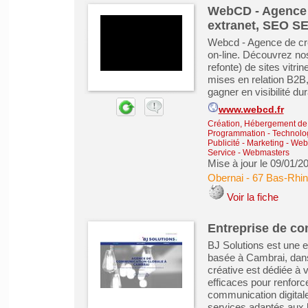
WebCD - Agence d
extranet, SEO S
Webcd - Agence de créa
on-line. Découvrez no
refonte) de sites vitri
mises en relation B2B,
gagner en visibilité dur
www.webcd.fr
Création, Hébergement de s
Programmation - Technolog
Publicité - Marketing - We
Service
-
Webmasters
Mise à jour le 09/01/2
Obernai
-
67 Bas-Rhin
Voir la fiche
Entreprise de co
BJ Solutions est une e
basée à Cambrai, dans
créative est dédiée à
efficaces pour renforce
communication digital
services adaptés aux b