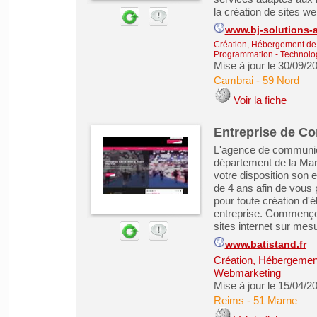
la création de sites web
www.bj-solutions-a
Création, Hébergement de s
Programmation - Technolog
Mise à jour le 30/09/2
Cambrai
-
59 Nord
Voir la fiche
Entreprise de C
L'agence de communica
département de la Ma
votre disposition son e
de 4 ans afin de vous 
pour toute création d'é
entreprise. Commençon
sites internet sur mesur
www.batistand.fr
Création, Hébergement 
Webmarketing
Mise à jour le 15/04/2
Reims
-
51 Marne