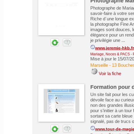
Photographe Mar
Photographe de Mariag
savoir-faire à votre se
Riche d´une longue ex
la photographe Fine Art
images sont douces, l
élégance pour un rendu
je privilégie une ...
www.jeremie-hkb.fr
Mariage, Noces & PACS
-
Mise à jour le 15/07/2
Marseille
-
13 Bouche
Voir la fiche
Formation pour 
Un site fait pour les 
dévoile face au curieux
non des grandes illusio
pour s’initier à un tou
sortant sa carte bleue
signalé, pas de trucs o
www.tour-de-magie