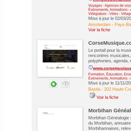
Voyages - Agences de voy
Événements, Animations
-
Villégiature
-
Villes - Vill
Mise à jour le 02/03/2
Amsterdam - Pays-B
Voir la fiche
CorseMusique.com
Le portail pour la mus
rencontres musicales, 
polyphonies, agenda, m
www.corsemusique
Formation, Éducation, Ens
Événements, Animations
-
Mise à jour le 11/11/2
Bastia
-
202 Haute Co
Voir la fiche
Morbihan Généal
Morbihan Généalogie : 
du Morbihan, annuaire 
Morbihannaises, relev