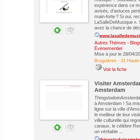
expérience dans ce mo
avisés, d’astuces pert
main-forte ? Si oui, r
LaSalleDeMusique ». Su
avez la chance de déco
www.lasalledemus
Autres Thèmes - Blogs
Évènementiel
Mise à jour le 28/04/2
Bruguières
-
31 Haute
Voir la fiche
Visiter Amsterdam
Amsterdam
ThingstodoinAmsterdam
à Amsterdam ! Sa miss
ligne sur la ville d’Ams
le meilleur de leur vis
ville culturelle qui re
canaux, le célèbre Red
un véritable ...
thingstodoinamste