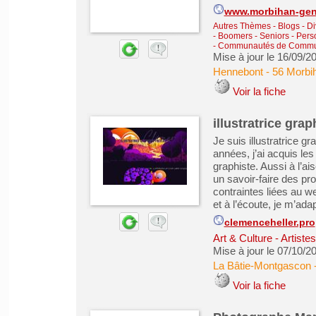
www.morbihan-gen
Autres Thèmes - Blogs - Di
- Boomers - Seniors - Per
- Communautés de Comm
Mise à jour le 16/09/2
Hennebont
-
56 Morbi
Voir la fiche
illustratrice gra
Je suis illustratrice g
années, j’ai acquis l
graphiste. Aussi à l’ais
un savoir-faire des pr
contraintes liées au w
et à l’écoute, je m’ad
clemenceheller.pro
Art & Culture - Artiste
Mise à jour le 07/10/2
La Bâtie-Montgascon
Voir la fiche