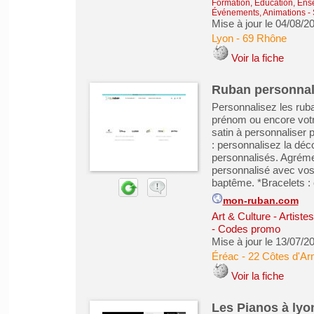
Formation, Éducation, Ens
Événements, Animations
-
Mise à jour le 04/08/2
Lyon
-
69 Rhône
Voir la fiche
Ruban personnali
Personnalisez les ru
prénom ou encore votr
satin à personnaliser
: personnalisez la dé
personnalisés. Agréme
personnalisé avec vos
baptême. *Bracelets : c
mon-ruban.com
Art & Culture - Artiste
- Codes promo
Mise à jour le 13/07/2
Éréac
-
22 Côtes d'Ar
Voir la fiche
Les Pianos à lyo