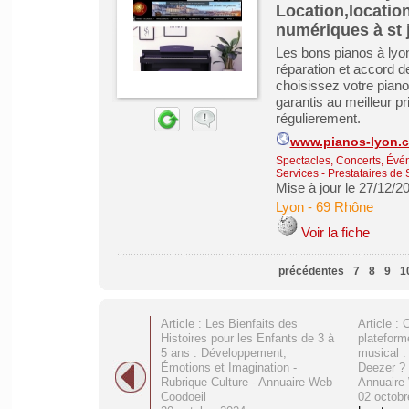
Location,location
numériques à st 
Les bons pianos à lyo
réparation et accord d
choisissez votre piano
garantis au meilleur p
régulierement.
www.pianos-lyon.
Spectacles, Concerts, Évé
Services - Prestataires de 
Mise à jour le 27/12/2
Lyon
-
69 Rhône
Voir la fiche
précédentes
7
8
9
1
Article : Les Bienfaits des
Article :
Histoires pour les Enfants de 3 à
plateform
5 ans : Développement,
musical :
Émotions et Imagination -
Deezer ? 
Rubrique Culture - Annuaire Web
Annuaire
Coodoeil
02 octobr