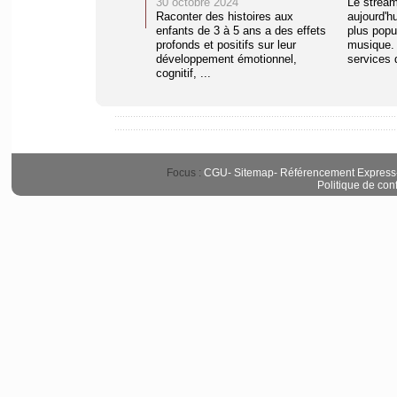
30 octobre 2024
Le stream
Raconter des histoires aux
aujourd'h
enfants de 3 à 5 ans a des effets
plus popul
profonds et positifs sur leur
musique. 
développement émotionnel,
services d
cognitif, ...
Focus :
CGU
-
Sitemap
-
Référencement Express
Politique de conf