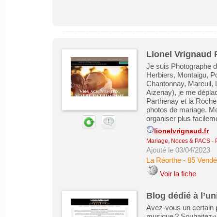
Lionel Vrignaud
Je suis Photographe d
Herbiers, Montaigu, P
Chantonnay, Mareuil, L
Aizenay), je me déplac
Parthenay et la Rochel
photos de mariage. Me
organiser plus facilem
lionelvrignaud.fr
Mariage, Noces & PACS
-
Ajouté le 03/04/2023
La Réorthe
-
85 Vendé
Voir la fiche
Blog dédié à l’u
Avez-vous un certain p
musique ? Souhaitez-v