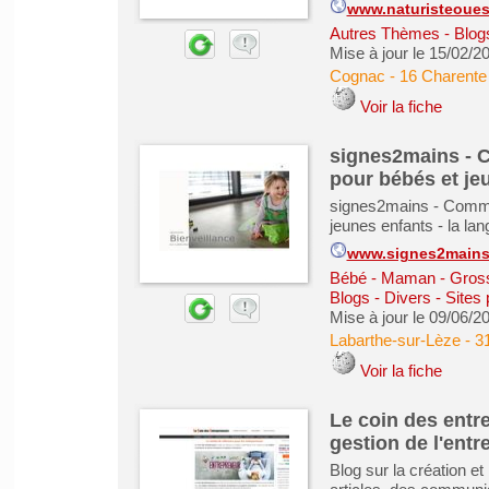
www.naturisteoue
Autres Thèmes - Blogs
Mise à jour le 15/02/2
Cognac
-
16 Charente
Voir la fiche
signes2mains - C
pour bébés et je
signes2mains - Commun
jeunes enfants - la la
www.signes2mains.
Bébé - Maman - Grosse
Blogs - Divers - Sites
Mise à jour le 09/06/2
Labarthe-sur-Lèze
-
3
Voir la fiche
Le coin des entre
gestion de l'entr
Blog sur la création e