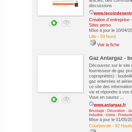
articles, des communiq
discussions
www.lecoindesentr
Création d´entreprise 
Sites perso
Mise à jour le 10/04/2
Lille
-
59 Nord
Voir la fiche
Gaz Antargaz - bo
Découvrez sur le site d
fournisseur de gaz prop
copropriétés) : bouteil
gaz enterrées et aéri
ce site des information
vie et répondre à vos 
Vous en saurez ...
www.antargaz.fr
Bricolage - Décoration - Ja
Industrie - Usine - Producti
Mise à jour le 01/05/2
Courbevoie
-
92 Hauts