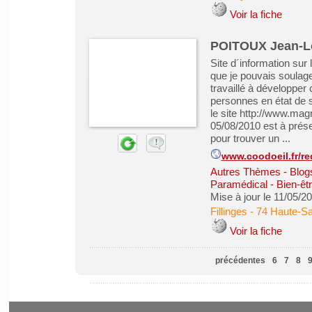
Voir la fiche
POITOUX Jean-Lo
Site d´information sur 
que je pouvais soulage
travaillé à développer c
personnes en état de s
le site http://www.magn
05/08/2010 est à prése
pour trouver un ...
www.coodoeil.fr/re
Autres Thèmes - Blogs
Paramédical - Bien-êt
Mise à jour le 11/05/2
Fillinges
-
74 Haute-Sa
Voir la fiche
précédentes
6
7
8