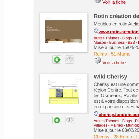
Voir la fiche
Rotin création d
Meubles en rotin Ateli
www.rotin-creatio
Autres Thèmes - Blogs - Di
Maison
-
Business - B2B -
Mise à jour le 15/04/2
Reims
-
51 Marne
Voir la fiche
Wiki Cherisy
Cherisy est une commu
région Centre. Tout ce
les Osmeaux, Raville 
est à votre dispositio
en expansion et ses ha
cherisy.fandom.com
Autres Thèmes - Blogs - Di
Villages - Mairies - Muni
Mise à jour le 03/02/2
Cherisy
-
28 Eure-et-L