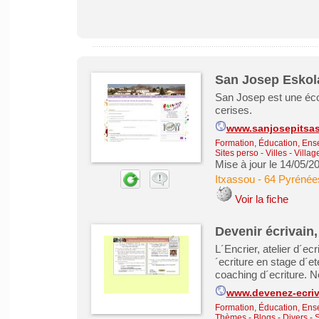
San Josep Eskol
San Josep est une éco
cerises.
www.sanjosepitsa
Formation, Éducation, Ens
Sites perso
-
Villes - Vill
Mise à jour le 14/05/2
Itxassou
-
64 Pyrénées
Voir la fiche
Devenir écrivain,
L´Encrier, atelier d´e
´ecriture en stage d´et
coaching d´ecriture. N
www.devenez-ecri
Formation, Éducation, Ens
Thèmes - Blogs - Divers - 