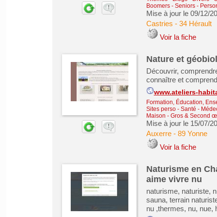
Boomers - Seniors - Pers
Mise à jour le 09/12/2
Castries
-
34 Hérault
Voir la fiche
Nature et géobio
Découvrir, comprendre,
connaître et comprendr
www.ateliers-habita
Formation, Éducation, Ens
Sites perso
-
Santé - Médec
Maison - Gros & Second œ
Mise à jour le 15/07/2
Auxerre
-
89 Yonne
Voir la fiche
Naturisme en Cha
aime vivre nu
naturisme, naturiste, 
sauna, terrain naturist
nu ,thermes, nu, nue