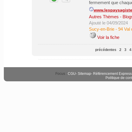
fermement que chaque j
www.lespaysagiste
Autres Thèmes - Blogs
Ajouté le 04/09/2024
Sucy-en-Brie
-
94 Val
Voir la fiche
précédentes
2
3
4
Focus :
CGU
-
Sitemap
-
Référencement Express
Politique de conf