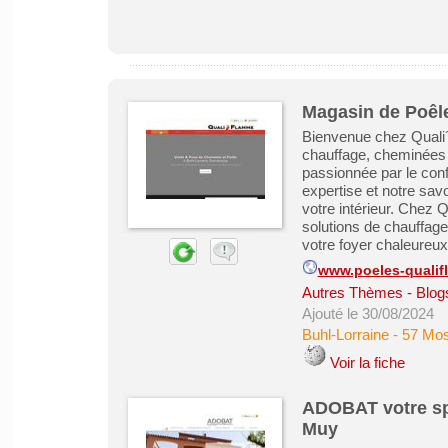
Magasin de Poêle
Bienvenue chez Quali´
chauffage, cheminées e
passionnée par le confo
expertise et notre savo
votre intérieur. Chez Q
solutions de chauffag
votre foyer chaleureux 
www.poeles-qualif
Autres Thèmes - Blogs
Ajouté le 30/08/2024
Buhl-Lorraine
-
57 Mos
Voir la fiche
ADOBAT votre spéc
Muy