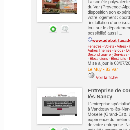
La société polyvalent
du Var (Provence-Alp
disposition son expéri
votre logement : coord
´installation d´une iso
tout sur le départeme
possibilité aussi ...
www.adobat-facad
Fenêtres - Volets - Vitres -
Autres Thèmes - Blogs - Di
Second œuvre
-
Services -
-
Électriciens - Électricité 
Mise à jour le 08/07/2
Le Muy
-
83 Var
Voir la fiche
Entreprise de co
lès-Nancy
L´entreprise spéciali
à Vandœuvre-lès-Nanc
Moselle (Grand-Est). 
expérience du métier d
de votre entreprise. 
activité : garage auto