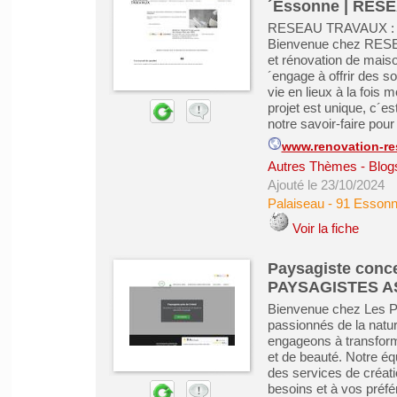
´Essonne | RES
RESEAU TRAVAUX : Vot
Bienvenue chez RESEA
et rénovation de maiso
´engage à offrir des 
vie en lieux à la foi
projet est unique, c´e
notre savoir-faire pour
www.renovation-res
Autres Thèmes - Blogs
Ajouté le 23/10/2024
Palaiseau
-
91 Esson
Voir la fiche
Paysagiste conce
PAYSAGISTES A
Bienvenue chez Les Pa
passionnés de la natu
engageons à transform
et de beauté. Notre éq
des services de créati
besoins et à vos préf