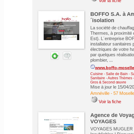
Voir la fiche
BOFFO S.A. à Amn
´isolation
La société de chauffag
Thermes, à proximité 
Est). L´entreprise BO
installateur sanitaires 
électriques de votre h
par quelques réalisatio
plombier, ...
www.boffo-mosell
Cuisine - Salle de Bain - 
Sanitaire
-
Autres Thèmes - 
Gros & Second œuvre
Mise à jour le 15/04/2
Amnéville
-
57 Mosell
Voir la fiche
Agence de Voyag
VOYAGES
VOYAGES MUGLER : Vo