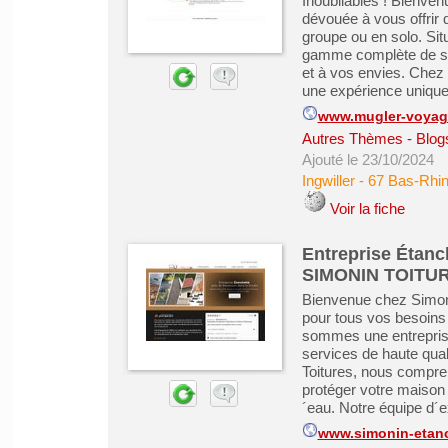
Inoubliables ! Bienve
dévouée à vous offrir
groupe ou en solo. Sit
gamme complète de se
et à vos envies. Che
une expérience unique,
www.mugler-voyage
Autres Thèmes - Blogs
Ajouté le 23/10/2024
Ingwiller
-
67 Bas-Rhi
Voir la fiche
Entreprise Étanc
SIMONIN TOITU
Bienvenue chez Simonin
pour tous vos besoins
sommes une entreprise 
services de haute quali
Toitures, nous compren
protéger votre maison 
´eau. Notre équipe d´ex
www.simonin-etanc