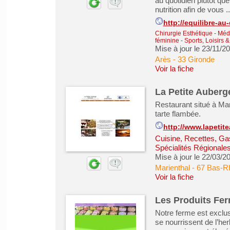
au quotidien plutôt qu
nutrition afin de vous ..
http://equilibre-a
Chirurgie Esthétique - Mé
féminine
-
Sports, Loisirs 
Mise à jour le 23/11/2
Arès
-
33 Gironde
Voir la fiche
La Petite Auberg
Restaurant situé à Mar
tarte flambée.
http://www.lapetit
Cuisine, Recettes, Ga
Spécialités Régionale
Mise à jour le 22/03/2
Marienthal
-
67 Bas-R
Voir la fiche
Les Produits Fe
Notre ferme est exclu
se nourrissent de l’he