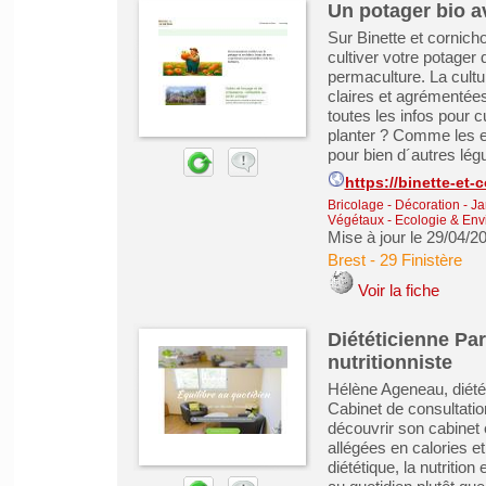
Un potager bio a
Sur Binette et cornic
cultiver votre potager 
permaculture. La cultu
claires et agrémentée
toutes les infos pour 
planter ? Comme les en
pour bien d´autres lé
https://binette-et
Bricolage - Décoration - Ja
Végétaux
-
Ecologie & En
Mise à jour le 29/04/2
Brest
-
29 Finistère
Voir la fiche
Diététicienne Par
nutritionniste
Hélène Ageneau, diétét
Cabinet de consultati
découvrir son cabinet 
allégées en calories e
diététique, la nutritio