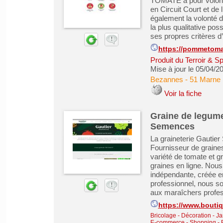
TOMATE a pour volonté
en Circuit Court et d
également la volonté d
la plus qualitative p
ses propres critères d’
https://pommetoma
Produit du Terroir & S
Mise à jour le 05/04/2
Bezannes
-
51 Marne
Voir la fiche
Graine de legume
Semences
La graineterie Gautie
Fournisseur de graines
variété de tomate et gr
graines en ligne. Nous
indépendante, créée e
professionnel, nous 
aux maraîchers profes
https://www.bouti
Bricolage - Décoration - Ja
E-commerce - Shopping - 