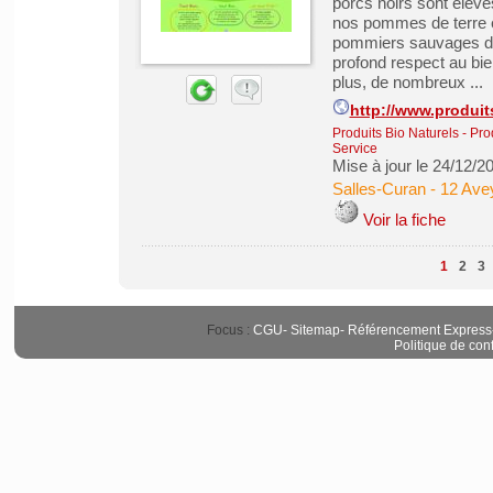
porcs noirs sont élevés
nos pommes de terre et
pommiers sauvages don
profond respect au bi
plus, de nombreux ...
http://www.produit
Produits Bio Naturels
-
Pro
Service
Mise à jour le 24/12/2
Salles-Curan
-
12 Ave
Voir la fiche
1
2
3
Focus :
CGU
-
Sitemap
-
Référencement Express
Politique de conf