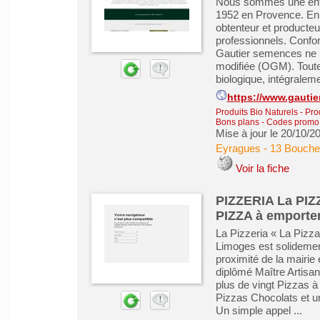
Nous sommes une entre
1952 en Provence. En
obtenteur et producte
professionnels. Confor
Gautier semences ne 
modifiée (OGM). Toutes
biologique, intégraleme
https://www.gauti
Produits Bio Naturels
-
Pro
Bons plans - Codes promo
Mise à jour le 20/10/2
Eyragues
-
13 Bouche
Voir la fiche
PIZZERIA La PI
PIZZA à emporter
La Pizzeria « La Pizza
Limoges est solidement
proximité de la mairie 
diplômé Maître Artisan
plus de vingt Pizzas 
Pizzas Chocolats et u
Un simple appel ...