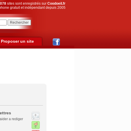
078
sites sont enregistrés sur
Coodoeil.fr
hone gratuit et indépendant depuis 2005
Proposer un site
ettres
0
aider a rediger
0