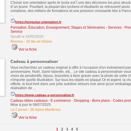
Choisir son orientation après le lycée est l´une des décisions les plus struct
d´un jeune. Pourtant, la plupart des lycéens et étudiants se retrouvent seul
complexe, des milliers de formations et une pression croissante liée à Parc
...
https://propulse-orientation.fr
Formation, Éducation, Enseignement, Stages et Séminaires
-
Services - Pre
Service
Ajouté le 04/05/2026
Rennes
-
35 Ille-et-Vilaine
Voir la fiche
Cadeau à personnaliser
Vous recherchez un cadeau original à offrir à l'occasion d'un évènement parti
anniversaire, Noël, Saint-Valentin, etc... Le site cadeau à personnaliser vo
choix de pendentifs, bijoux, bracelets à faire graver avec la photo de votre c
n'importe quelle illustration. Sur tous les objets en plaqué Or et argent, la ch
offerte, le tout livré dans une jolie suédine velours noir ainsi qu'un emballa
réalisation de ...
https://www.cadeau-a-personnaliser.fr
Cadeau idées cadeaux
-
E-commerce - Shopping - Bons plans - Codes pro
Mise à jour le 08/07/2025
Le Cannet
-
06 Alpes-Maritimes
Voir la fiche
1
2
3
4
5