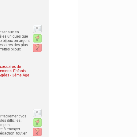
0
rtisanaux en
odèles uniques que
de bijoux en argent
0
cessoires des plus
rettes bijoux
0
cessoires de
ements Enfants -
 Âgées - 3ème Âge
0
r facilement vos
s difficiles.
compose
0
te à envoyer.
rédaction, tout en
0