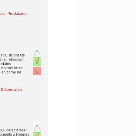
es - Prestataires
0
50. Ils ont été
ire, retrouvent
rtains :
0
ur structure en
e en corne ne
0
 & Spécialités
0
000 caractères) :
sionnelle à Rennes