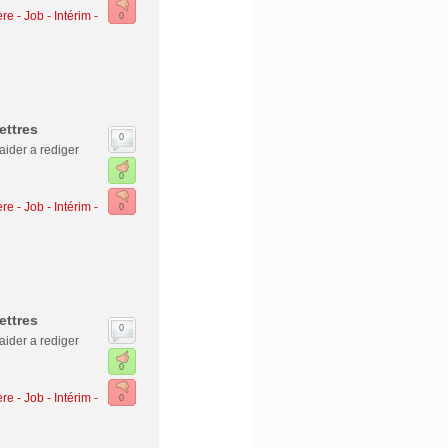
re - Job - Intérim
-
0
ettres
0
aider a rediger
0
re - Job - Intérim
-
0
ettres
0
aider a rediger
0
re - Job - Intérim
-
0