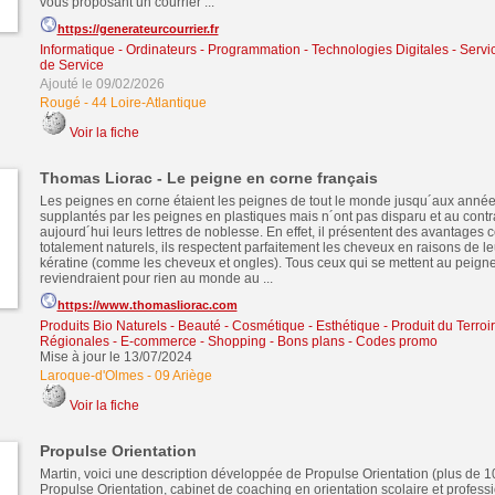
vous proposant un courrier ...
https://generateurcourrier.fr
Informatique - Ordinateurs - Programmation - Technologies Digitales
-
Servic
de Service
Ajouté le 09/02/2026
Rougé
-
44 Loire-Atlantique
Voir la fiche
Thomas Liorac - Le peigne en corne français
Les peignes en corne étaient les peignes de tout le monde jusqu´aux années 
supplantés par les peignes en plastiques mais n´ont pas disparu et au contra
aujourd´hui leurs lettres de noblesse. En effet, il présentent des avantages ce
totalement naturels, ils respectent parfaitement les cheveux en raisons de le
kératine (comme les cheveux et ongles). Tous ceux qui se mettent au peign
reviendraient pour rien au monde au ...
https://www.thomasliorac.com
Produits Bio Naturels
-
Beauté - Cosmétique - Esthétique
-
Produit du Terroir
Régionales
-
E-commerce - Shopping - Bons plans - Codes promo
Mise à jour le 13/07/2024
Laroque-d'Olmes
-
09 Ariège
Voir la fiche
Propulse Orientation
Martin, voici une description développée de Propulse Orientation (plus de 1
Propulse Orientation, cabinet de coaching en orientation scolaire et profes