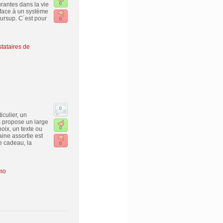
urantes dans la vie
0
s face à un système
oursup. C´est pour
0
stataires de
0
culier, un
us propose un large
hoix, un texte ou
0
aine assortie est
ge cadeau, la
0
mo