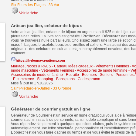
Six-Fours-les-Plages
-
83 Var
Voir la fiche
Artisan joaillier, créateur de bijoux
Votre artisan joaillier, créateur de bijoux en argent massif 925 et de bijoux a
pierres naturelles. La livraison est gratuite ! Profitez-en. Découvrez des m
vous ne trouverez nulle part ailleurs. Choisissez parmi une large sélection 
massif : bagues, bracelets, boucles d´oreilles et colliers. Mais aussi des ac
originaux : des ceintures en cuir au design incroyablement novateur, des bar
vraiment ...
https://jhelenna-creations.com
Mariage, Noces & PACS
-
Cadeau idées cadeaux
-
Vêtements Hommes - Ac
mode masculine
-
Vêtements Femmes - Accessoires de mode féminine
-
Vêt
Accessoires de mode enfantine
-
Retraite - Boomers - Seniors - Personnes
-
E-commerce - Shopping - Bons plans - Codes promo
Mise à jour le 17/10/2025
Saint-Médard-en-Jalles
-
33 Gironde
Voir la fiche
Générateur de courrier gratuit en ligne
Générateur de Courrier est un service en ligne gratuit qui vous aide à rédige
courriers administratifs ou personnels, sans modèle compliqué et sans formule
Vous répondez simplement à quelques questions claires, puis le système 
automatiquement une lettre structurée, personnalisée et immédiatement prê
L’objectif est de vous faire gagner du temps et de vous éviter le stress de la 