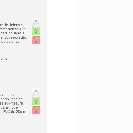
0
rme de défense
rofessionnels. À
 catalogue et la
0
gne, vous accédez
 de défense,
0
promo
0
ix-Fours,
r habillage de
res sur-mesure,
0
 dans notre
riau PVC de 20mm
0