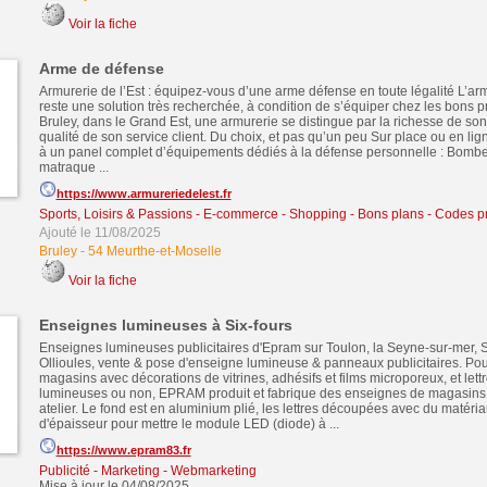
Voir la fiche
Arme de défense
Armurerie de l’Est : équipez-vous d’une arme défense en toute légalité L’a
reste une solution très recherchée, à condition de s’équiper chez les bons p
Bruley, dans le Grand Est, une armurerie se distingue par la richesse de son
qualité de son service client. Du choix, et pas qu’un peu Sur place ou en li
à un panel complet d’équipements dédiés à la défense personnelle : Bombe
matraque ...
https://www.armureriedelest.fr
Sports, Loisirs & Passions
-
E-commerce - Shopping - Bons plans - Codes 
Ajouté le 11/08/2025
Bruley
-
54 Meurthe-et-Moselle
Voir la fiche
Enseignes lumineuses à Six-fours
Enseignes lumineuses publicitaires d'Epram sur Toulon, la Seyne-sur-mer, S
Ollioules, vente & pose d'enseigne lumineuse & panneaux publicitaires. Pou
magasins avec décorations de vitrines, adhésifs et films microporeux, et lett
lumineuses ou non, EPRAM produit et fabrique des enseignes de magasins
atelier. Le fond est en aluminium plié, les lettres découpées avec du maté
d'épaisseur pour mettre le module LED (diode) à ...
https://www.epram83.fr
Publicité - Marketing - Webmarketing
Mise à jour le 04/08/2025