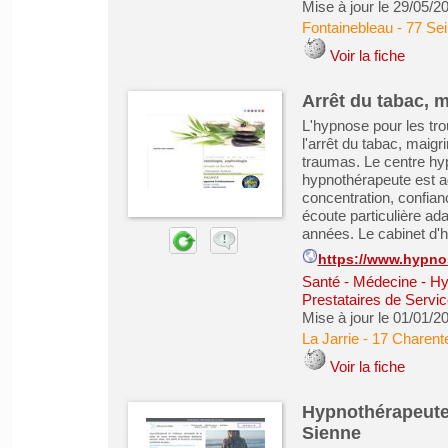
Mise à jour le 29/05/2
Fontainebleau
-
77 Se
Voir la fiche
Arrêt du tabac, 
L'hypnose pour les tr
l'arrêt du tabac, maigr
traumas. Le centre hyp
hypnothérapeute est ad
concentration, confian
écoute particulière ad
années. Le cabinet d'
https://www.hypno
Santé - Médecine - Hy
Prestataires de Servic
Mise à jour le 01/01/2
La Jarrie
-
17 Charent
Voir la fiche
Hypnothérapeute 
Sienne