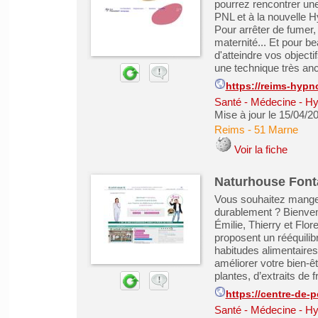
pourrez rencontrer un
PNL et à la nouvelle H
Pour arrêter de fumer
maternité... Et pour b
d'atteindre vos objecti
une technique très anci
https://reims-hyp
Santé - Médecine - Hy
Mise à jour le 15/04/2
Reims
-
51 Marne
Voir la fiche
Naturhouse Fonta
Vous souhaitez manger
durablement ? Bienven
Émilie, Thierry et Flor
proposent un rééquilib
habitudes alimentaires 
améliorer votre bien-ê
plantes, d’extraits de fru
https://centre-de-p
Santé - Médecine - Hy