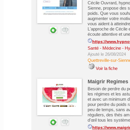
Cécile Ouvrard, hypnot
Sienne, propose des s
poids. Que vous souhai
augmenter votre motiva
vous aident à atteindre
L'approche de Cécile e
écoute attentive et un
https://www.hypnot
Santé - Médecine - Hy
Ajouté le 26/08/2024
Quettreville-sur-Sienn
Voir la fiche
Maigrir Regimes
Besoin de perdre du po
les régimes et les ast
et avec un minimum d'e
pour perdre du poids 
peu de temps, sans av
réguliers, des thés am
d'œil tous les systèmes
https://www.maigr