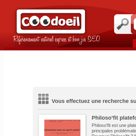
Référencement naturel express et bon jus SEO
Vous effectuez une recherche su
Philoso’fit plate
Philoso’fit est une pl
principales problémati