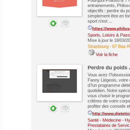
Pourquoi Philoso’fit ?
entrainements, Philoso’
objectifs : perdre du p
simplement être en for
sport n’est ...
https://www.philoso
Sports, Loisirs & Pass
Mise à jour le 18/03/2
Strasbourg
-
67 Bas-R
Voir la fiche
Perdre du poids 
Vous avez l?obsession 
Fanny Liégeois, votre 
d?un programme diétét
quotidien. Notre spécia
vous choisir le progra
critères de votre cor
profiter des conseils et 
http://www.dieteti
Santé - Médecine - Hy
Prestataires de Servic