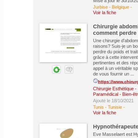
Mise à jour le 30/10/2
Jurbise - Belgique
-
Voir la fiche
Chirurgie abdomi
comment perdre 
Une chirurgie d’abdomi
raisons? Suis-je un bo
perdre du poids et tra
grâce à cette interven
pertinentes et des rép
appel à un véritable sp
de vous fournir un ...
https://www.chirurg
Chirurgie Esthétique 
Paramédical - Bien-êt
Ajouté le 18/10/2021
Tunis - Tunisie
-
Voir la fiche
Hypnothérapeute
Eve Masselaert est H