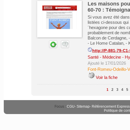
Les maisons pou
60-70 : Témoign
Si vous avez été dans
listées ci-dessous qui 
´hexagone pour des cu
probablement de nombr
Balcon de Cerdagne, - 
- Le Home Catalan, - Ke
http://P-881-79-C1-f
Santé - Médecine - Hy
Ajouté le 17/01/2026
Font-Romeu-Odeillo-V
Voir la fiche
1
2
3
4
5
Focus :
CGU
-
Sitemap
-
Référencement Express
Politique de conf