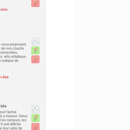
0
promo
0
e vous proposent
n de nos coachs
connectées,
0
 vélo elliptique,
s ludique de
0
n-être
oids
0
our l'achat
e à a maison. Nous
 les rameurs, les
0
 soit difficile
ce leur salle de
0