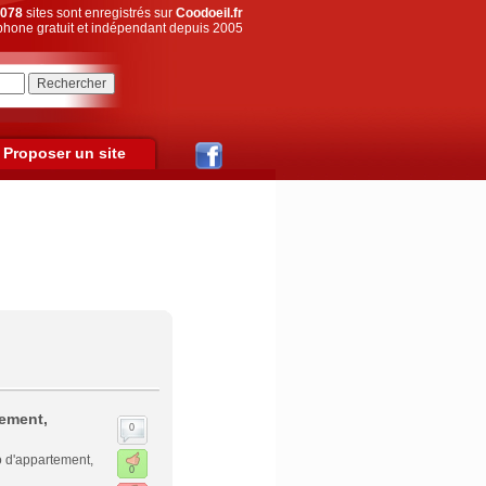
078
sites sont enregistrés sur
Coodoeil.fr
hone gratuit et indépendant depuis 2005
Proposer un site
tement,
0
o d'appartement,
0