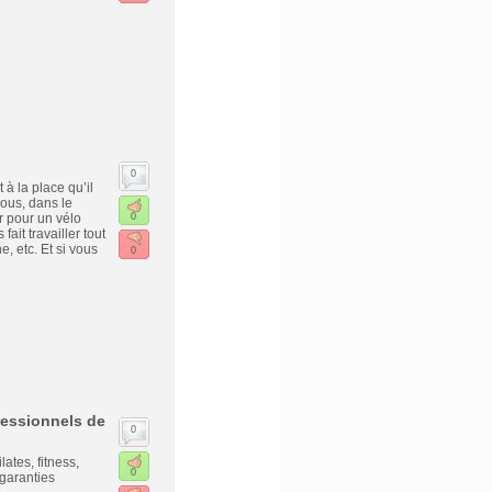
0
 à la place qu’il
vous, dans le
r pour un vélo
0
ait travailler tout
e, etc. Et si vous
0
fessionnels de
0
ates, fitness,
0
 garanties