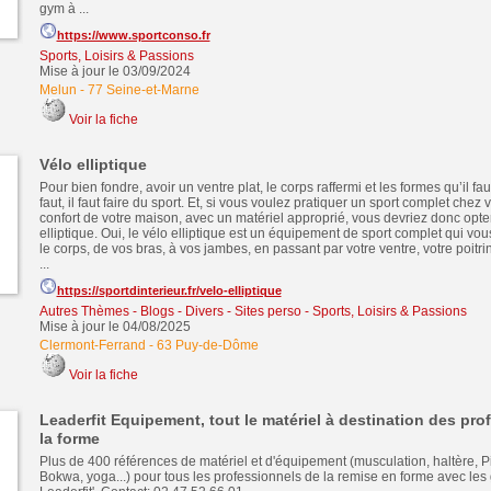
gym à ...
https://www.sportconso.fr
Sports, Loisirs & Passions
Mise à jour le 03/09/2024
Melun
-
77 Seine-et-Marne
Voir la fiche
Vélo elliptique
Pour bien fondre, avoir un ventre plat, le corps raffermi et les formes qu’il faut
faut, il faut faire du sport. Et, si vous voulez pratiquer un sport complet chez 
confort de votre maison, avec un matériel approprié, vous devriez donc opte
elliptique. Oui, le vélo elliptique est un équipement de sport complet qui vous f
le corps, de vos bras, à vos jambes, en passant par votre ventre, votre poitrin
...
https://sportdinterieur.fr/velo-elliptique
Autres Thèmes - Blogs - Divers - Sites perso
-
Sports, Loisirs & Passions
Mise à jour le 04/08/2025
Clermont-Ferrand
-
63 Puy-de-Dôme
Voir la fiche
Leaderfit Equipement, tout le matériel à destination des pro
la forme
Plus de 400 références de matériel et d'équipement (musculation, haltère, Pil
Bokwa, yoga...) pour tous les professionnels de la remise en forme avec les