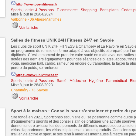
http://www.openfitness.fr
Sports, Loisirs & Passions
-
E-commerce - Shopping - Bons plans - Codes 
Mise à jour le 20/04/2024
Valbonne
-
06 Alpes-Maritimes
Voir la fiche
Salles de fitness UNIK 24H Fitness 24/7 en Savoie
Les clubs de sport UNIK 24H FITNESS à Chambéry et La Ravoire en Savoi
un programme de remise en forme adapté à vos objectifs et préparé par l´u
diplômés. C´est le moment de prendre votre santé en main avec nos salles 
dotées des derniers équipements pour des séances de pilates, abdos, fitness,
yoga, medicine ball, cardio, rameur ou encore du trampoline, la façon la plu
perdre du poids, se renforcer ...
https://www.unikfitness.fr
Sports, Loisirs & Passions
-
Santé - Médecine - Hygiène - Paramédical - Bie
Mise à jour le 28/08/2023
Chambéry
-
73 Savoie
Voir la fiche
Sport à la maison : Conseils pour s’entrainer et perdre du p
Site fondé en 2021, Sportconso est un site qui se positionne comme guide p
d'équipements sportifs et des conseils afin de pratiquer une activité sportiv
donnons notre avis sur les équipements de différents marques que ce soient
vélos d'appartement, les vélos elliptiques et d'autres produits. Conscients qu'il
d'allier vie active et sport, le site tend à aider les internautes à mettre en pla