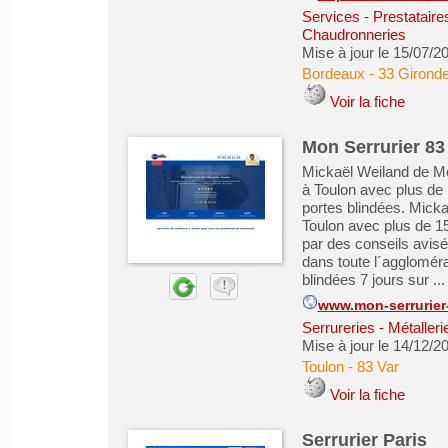
Services - Prestataire
Chaudronneries
Mise à jour le 15/07/2
Bordeaux
-
33 Girond
Voir la fiche
Mon Serrurier 83 
Mickaël Weiland de Mon
à Toulon avec plus de 
portes blindées. Micka
Toulon avec plus de 1
par des conseils avisés
dans toute l´agglomér
blindées 7 jours sur ...
www.mon-serrurier
Serrureries - Métaller
Mise à jour le 14/12/2
Toulon
-
83 Var
Voir la fiche
Serrurier Paris