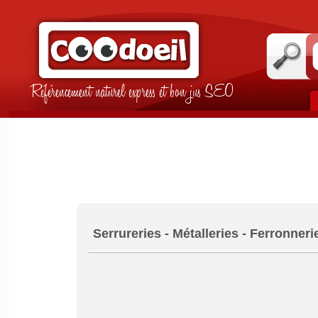
Référencement naturel express et bon jus SEO
Serrureries - Métalleries - Ferronner