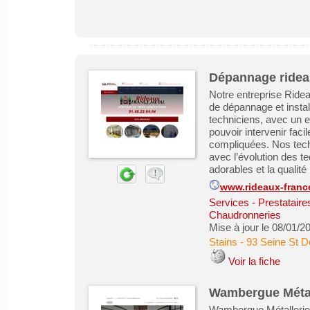
Dépannage rideau
Notre entreprise Ride
de dépannage et insta
techniciens, avec un es
pouvoir intervenir fac
compliquées. Nos techn
avec l’évolution des t
adorables et la qualité .
www.rideaux-france
Services - Prestataire
Chaudronneries
Mise à jour le 08/01/2
Stains
-
93 Seine St D
Voir la fiche
Wambergue Métalle
Wambergue Métallerie e