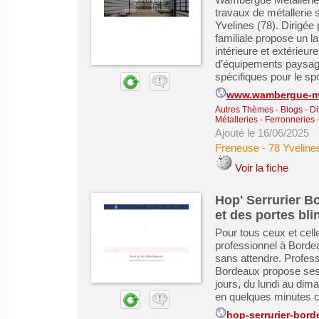
travaux de métallerie
Yvelines (78). Dirigé
familiale propose un la
intérieure et extérieure
d’équipements paysager
spécifiques pour le spor
www.wambergue-met
Autres Thèmes - Blogs - Di
Métalleries - Ferronneries
Ajouté le 16/06/2025
Freneuse
-
78 Yveline
Voir la fiche
Hop' Serrurier B
et des portes bli
Pour tous ceux et cell
professionnel à Borde
sans attendre. Professi
Bordeaux propose ses 
jours, du lundi au dim
en quelques minutes ch
hop-serrurier-bord