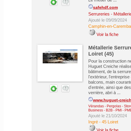
safehdf.com
Serrureries - Métaller
Ajouté le 09/09/2024
Camphin-en-Carembau
Voir la fiche
Métallerie Serrur
Loiret (45)
Pour la construction ne
Huguet Creiche réalis
bâtiment, de la serrure
l'extérieur, l'entrepris
balcons, main courante,
d'entrée, ainsi que de
verrière, abri à ...
www.huguet-creich
Vérandas - Pergolas - Stor
Business - B2B - PMI - PM
Ajouté le 21/10/2024
Ingré
-
45 Loiret
Voir la fiche