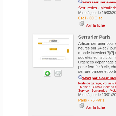
www.serrurerie-mo
Serrureries - Métaller
Mise à jour le 15/03/2
Creil
-
60 Oise
Voir la fiche
Serrurier Paris
Artisan serrurier pour
heures sur 24 et 7 jou
monde intervient 7j/7j 
sociétés et institution
urgences dépannage ex
porte fermée à clé, cha
serrure blindée et porte
www.paris-serrurier
Porte de garage, Portail & 
- Maison - Gros & Second
Service
-
Serrureries - Mét
Mise à jour le 13/01/2
Paris
-
75 Paris
Voir la fiche