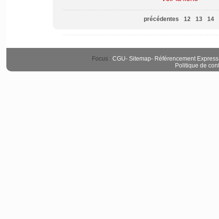
précédentes
12
13
14
Focus :
CGU
-
Sitemap
-
Référencement Express
Politique de conf