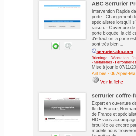
ABC Serrurier Pr
Intervention Rapide da
porte - Changement de
spécialistes lorsqu'il s
raison. - Ouverture de 
porte bloquée, la clé 
d'effraction la porte 
sont très bien ...
serrurier-abc.com
Bricolage - Décoration - Ja
- Métalleries - Ferronneri
Mise à jour le 07/11/2
Antibes
-
06 Alpes-Mar
Voir la fiche
serrurier coffre-f
Expert en ouverture de
Ile de France, Normandi
de France et spécialist
HDF vous accompagne d
brouillée ou encore pa
modèle nous trouverons
Le métier de ...