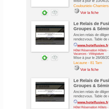
Mise à jour le 10/04/2
Coulounieix-Chamiers
Voir la fiche
Le Relais de Fusi
Groupes & Sémin
Ancien relais de dili
rendezvous. Table de d
www.hotelfusies.fr
Hôtel Réservation Hôtels
-
Vacances - Villégiature
Mise à jour le 28/08/2
Lacaune
-
81 Tarn
Voir la fiche
Le Relais de Fusi
Groupes & Sémin
Ancien relais de dili
rendezvous. Table de d
www.hotelfusies.fr
Hôtel Réservation Hôtels
-