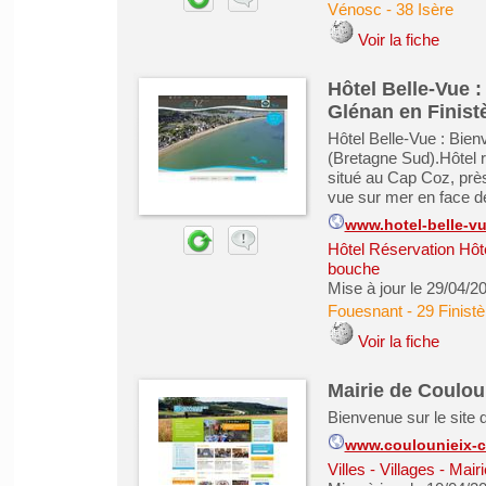
Vénosc
-
38 Isère
Voir la fiche
Hôtel Belle-Vue 
Glénan en Finist
Hôtel Belle-Vue : Bie
(Bretagne Sud).Hôtel r
situé au Cap Coz, près
vue sur mer en face de
www.hotel-belle-v
Hôtel Réservation Hôt
bouche
Mise à jour le 29/04/2
Fouesnant
-
29 Finistè
Voir la fiche
Mairie de Coulou
Bienvenue sur le site 
www.coulounieix-c
Villes - Villages - M