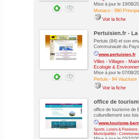
Mise à jour le 19/08/2
Monaco
-
980 Princip
Voir la fiche
Pertuisien.fr - L
Pertuis (84) et son en
Communauté du Pays d'
www.pertuisien.fr
Villes - Villages - M
Ecologie & Environne
Mise à jour le 07/08/2
Pertuis
-
84 Vaucluse
Voir la fiche
office de tourism
office de tourisme de B
culturellement ses loisi
www.tourisme-berre
Sports, Loisirs & Passions
Municipalités - Communa
Mise à jour le 03/10/2