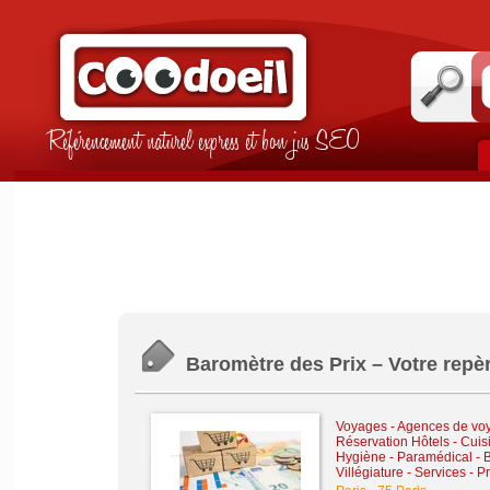
Référencement naturel express et bon jus SEO
Baromètre des Prix – Votre repèr
Voyages - Agences de vo
Réservation Hôtels
-
Cuis
Hygiène - Paramédical - B
Villégiature
-
Services - P