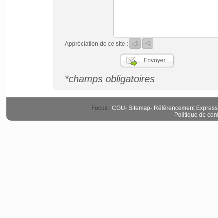
Appréciation de ce site :
*champs obligatoires
Focus :
CGU
-
Sitemap
-
Référencement Express
Politique de conf