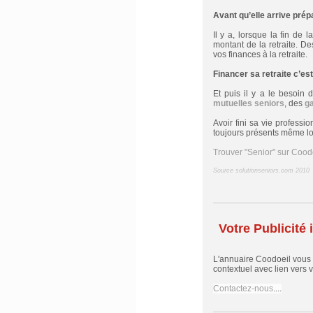
Avant qu’elle arrive prépa
Il y a, lorsque la fin de
montant de la retraite. D
vos finances à la retraite.
Financer sa retraite c’es
Et puis il y a le besoin
mutuelles seniors
, des
ga
Avoir fini sa vie profess
toujours présents même lor
Trouver "Senior" sur Cood
Source solutionseniors.com 2010
Votre Publicité i
L'annuaire Coodoeil vous
contextuel avec lien vers vo
Contactez-nous
....