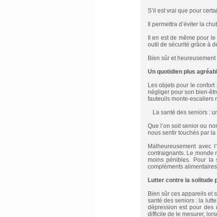
S’il est vrai que pour cert
Il permettra d’éviter la chu
Il en est de même pour l
outil de sécurité grâce à 
Bien sûr et heureusement l
Un quotidien plus agréabl
Les objets pour le confort
négliger pour son bien-êtr
fauteuils monte-escaliers 
La santé des seniors : un
Que l’on soit senior ou n
nous sentir touchés par la
Malheureusement avec l’
contraignants. Le monde m
moins pénibles. Pour la 
compléments alimentaires, 
Lutter contre la solitude
Bien sûr ces appareils et 
santé des seniors : la lutt
dépression est pour des 
difficile de le mesurer, lo