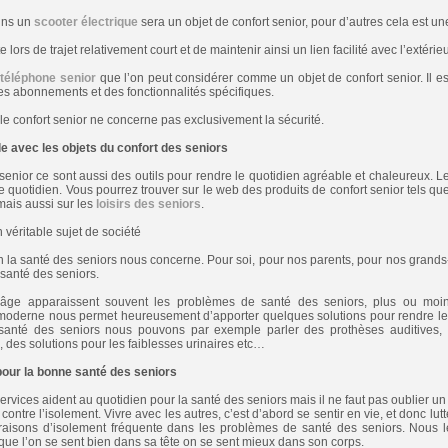
ains un
scooter électrique
sera un objet de confort senior, pour d’autres cela est un
te lors de trajet relativement court et de maintenir ainsi un lien facilité avec l’extérieu
e
téléphone senior
que l’on peut considérer comme un objet de confort senior. Il est
des abonnements et des fonctionnalités spécifiques.
e confort senior ne concerne pas exclusivement la sécurité.
e avec les objets du confort des seniors
 senior ce sont aussi des outils pour rendre le quotidien agréable et chaleureux. Le
e quotidien. Vous pourrez trouver sur le web des produits de confort senior tels que 
mais aussi sur les
loisirs des seniors
.
 véritable sujet de société
on la santé des seniors nous concerne. Pour soi, pour nos parents, pour nos grand
 santé des seniors.
âge apparaissent souvent les problèmes de santé des seniors, plus ou moi
oderne nous permet heureusement d’apporter quelques solutions pour rendre les 
santé des seniors nous pouvons par exemple parler des prothèses auditives,
des solutions pour les faiblesses urinaires etc…
 pour la bonne santé des seniors
services aident au quotidien pour la santé des seniors mais il ne faut pas oublier un
e contre l’isolement. Vivre avec les autres, c’est d’abord se sentir en vie, et donc lut
raisons d’isolement fréquente dans les problèmes de santé des seniors. Nous l
rsque l’on se sent bien dans sa tête on se sent mieux dans son corps.