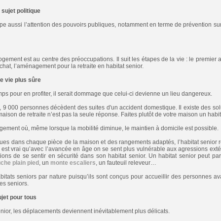
sujet politique
pe aussi l’attention des pouvoirs publiques, notamment en terme de prévention sur 
 logement est au centre des préoccupations. Il suit les étapes de la vie : le premie
chat, l’aménagement pour la retraite en habitat senior.
e vie plus sûre
mps pour en profiter, il serait dommage que celui-ci devienne un lieu dangereux.
9 000 personnes décèdent des suites d'un accident domestique. Il existe des so
a maison de retraite n’est pas la seule réponse. Faites plutôt de votre maison un habit
ogement où, même lorsque la mobilité diminue, le maintien à domicile est possible.
ques dans chaque pièce de la maison et des rangements adaptés, l’habitat senior r
l est vrai qu’avec l’avancée en âge on se sent plus vulnérable aux agressions extéri
ions de se sentir en sécurité dans son habitat senior. Un habitat senior peut p
che plain pied
, un
monte escaliers
, un fauteuil releveur…
abitats seniors par nature puisqu’ils sont conçus pour accueillir des personnes av
es seniors.
ujet pour tous
nior, les déplacements deviennent inévitablement plus délicats.