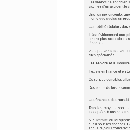
Les seniors ne sont bien 
victimes d’un accident le 
Une femme enceinte, une 
même que quelqu’un présen
La mobilité réduite : des 
Il faut évidemment une p
rendre plus accessibles 
réponses.
Vous pouvez retrouver sur
sites spécialisés.
Les seniors et la mobilité
Il existe en France et en 
Ce sont de véritables villa
Des zones de loisirs commu
Les finances des retraité
Tous les moyens sont bon
inadaptées à nos besoins 
A la
retraite
ou lorsqu’ell
aussi pour les finances. 
annuaire, vous trouverez d