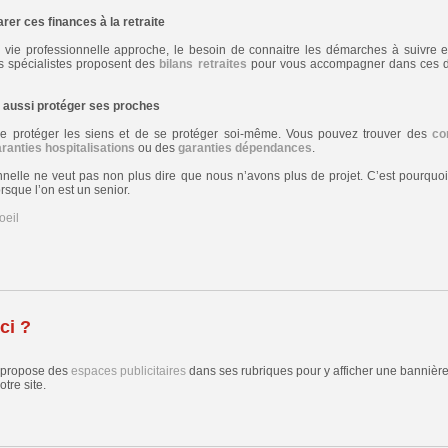
rer ces finances à la retraite
 la vie professionnelle approche, le besoin de connaitre les démarches à suivre 
es spécialistes proposent des
bilans retraites
pour vous accompagner dans ces dé
t aussi protéger ses proches
 de protéger les siens et de se protéger soi-même. Vous pouvez trouver des
co
ranties hospitalisations
ou des
garanties dépendances
.
ionnelle ne veut pas non plus dire que nous n’avons plus de projet. C’est pourquoi
sque l’on est un senior.
oeil
ci ?
 propose des
espaces publicitaires
dans ses rubriques pour y afficher une bannière,
tre site.