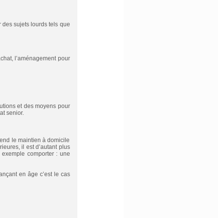
des sujets lourds tels que
r achat, l’aménagement pour
lutions et des moyens pour
at senior.
end le maintien à domicile
eures, il est d’autant plus
ar exemple comporter : une
ançant en âge c’est le cas