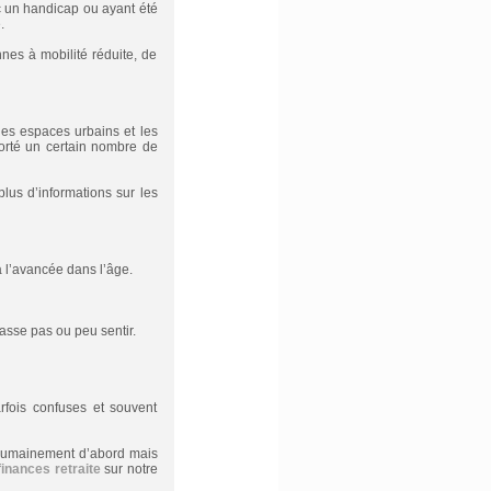
c un handicap ou ayant été
.
es à mobilité réduite, de
es espaces urbains et les
orté un certain nombre de
lus d’informations sur les
à l’avancée dans l’âge.
asse pas ou peu sentir.
rfois confuses et souvent
, humainement d’abord mais
finances retraite
sur notre