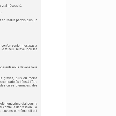
e vrai nécessité.
r.
 en réalité parfois plus un
 confort senior n’est pas à
le fauteuil releveur ou les
s-parents nous devons tous
ns graves, plus ou moins
contrariétés liées à l’âge
 des cures thermales, des
 élément primordial pour la
ter contre la dépression. La
e savons et même s’il est