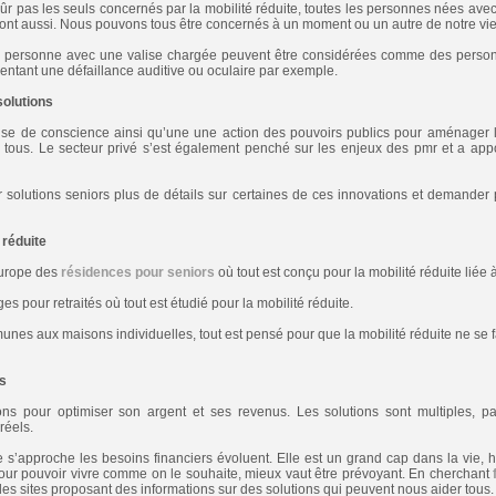
sûr pas les seuls concernés par la mobilité réduite, toutes les personnes nées ave
sont aussi. Nous pouvons tous être concernés à un moment ou un autre de notre vie
personne avec une valise chargée peuvent être considérées comme des personn
tant une défaillance auditive ou oculaire par exemple.
solutions
rise de conscience ainsi qu’une une action des pouvoirs publics pour aménager l
à tous. Le secteur privé s’est également penché sur les enjeux des pmr et a app
 solutions seniors plus de détails sur certaines de ces innovations et demander p
 réduite
Europe des
résidences pour seniors
où tout est conçu pour la mobilité réduite liée 
ges pour retraités où tout est étudié pour la mobilité réduite.
nes aux maisons individuelles, tout est pensé pour que la mobilité réduite ne se f
s
s pour optimiser son argent et ses revenus. Les solutions sont multiples, pa
réels.
e s’approche les besoins financiers évoluent. Elle est un grand cap dans la vie
Pour pouvoir vivre comme on le souhaite, mieux vaut être prévoyant. En cherchant
es sites proposant des informations sur des solutions qui peuvent nous aider tous.