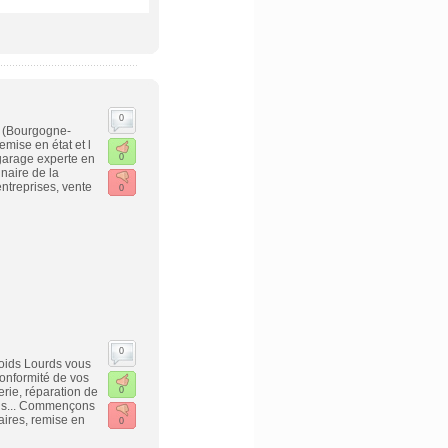
0
s (Bourgogne-
ise en état et l
 garage experte en
0
naire de la
ntreprises, vente
0
0
oids Lourds vous
conformité de vos
erie, réparation de
0
rds... Commençons
aires, remise en
0