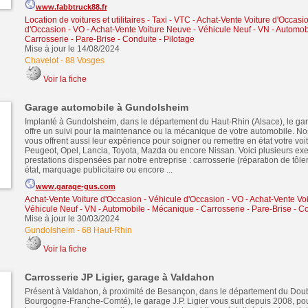
www.fabbtruck88.fr
Location de voitures et utilitaires - Taxi - VTC
-
Achat-Vente Voiture d'Occasio
d'Occasion - VO
-
Achat-Vente Voiture Neuve - Véhicule Neuf - VN
-
Automobi
Carrosserie - Pare-Brise - Conduite - Pilotage
Mise à jour le 14/08/2024
Chavelot
-
88 Vosges
Voir la fiche
Garage automobile à Gundolsheim
Implanté à Gundolsheim, dans le département du Haut-Rhin (Alsace), le g
offre un suivi pour la maintenance ou la mécanique de votre automobile. N
vous offrent aussi leur expérience pour soigner ou remettre en état votre vo
Peugeot, Opel, Lancia, Toyota, Mazda ou encore Nissan. Voici plusieurs ex
prestations dispensées par notre entreprise : carrosserie (réparation de tôle
état, marquage publicitaire ou encore ...
www.garage-gus.com
Achat-Vente Voiture d'Occasion - Véhicule d'Occasion - VO
-
Achat-Vente Voi
Véhicule Neuf - VN
-
Automobile - Mécanique - Carrosserie - Pare-Brise - Co
Mise à jour le 30/03/2024
Gundolsheim
-
68 Haut-Rhin
Voir la fiche
Carrosserie JP Ligier, garage à Valdahon
Présent à Valdahon, à proximité de Besançon, dans le département du Doub
Bourgogne-Franche-Comté), le garage J.P. Ligier vous suit depuis 2008, pour