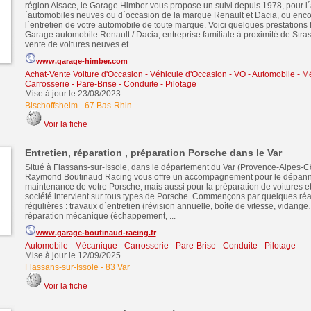
région Alsace, le Garage Himber vous propose un suivi depuis 1978, pour l´
´automobiles neuves ou d´occasion de la marque Renault et Dacia, ou encor
l´entretien de votre automobile de toute marque. Voici quelques prestations 
Garage automobile Renault / Dacia, entreprise familiale à proximité de Stra
vente de voitures neuves et ...
www.garage-himber.com
Achat-Vente Voiture d'Occasion - Véhicule d'Occasion - VO
-
Automobile - M
Carrosserie - Pare-Brise - Conduite - Pilotage
Mise à jour le 23/08/2023
Bischoffsheim
-
67 Bas-Rhin
Voir la fiche
Entretien, réparation , préparation Porsche dans le Var
Situé à Flassans-sur-Issole, dans le département du Var (Provence-Alpes-Cô
Raymond Boutinaud Racing vous offre un accompagnement pour le dépann
maintenance de votre Porsche, mais aussi pour la préparation de voitures et 
société intervient sur tous types de Porsche. Commençons par quelques réa
régulières : travaux d´entretien (révision annuelle, boîte de vitesse, vidange
réparation mécanique (échappement, ...
www.garage-boutinaud-racing.fr
Automobile - Mécanique - Carrosserie - Pare-Brise - Conduite - Pilotage
Mise à jour le 12/09/2025
Flassans-sur-Issole
-
83 Var
Voir la fiche