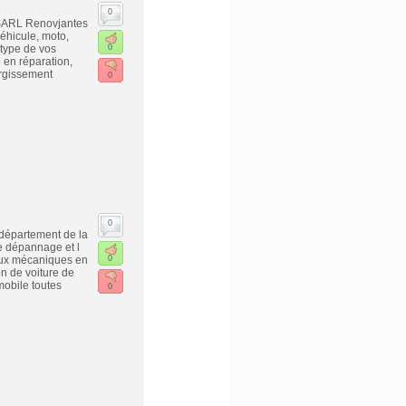
0
 SARL Renovjantes
véhicule, moto,
 type de vos
0
 en réparation,
argissement
0
0
département de la
e dépannage et l
vaux mécaniques en
0
on de voiture de
mobile toutes
0