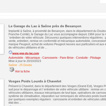
Le Garage du Lac à Saône près de Besançon
Implanté à Saône, à proximité de Besançon, dans le département du Doub
Franche-Comté), le Garage du Lac vous accompagne depuis 1984 pour la rem
´entretien de votre véhicule. Découvrez quelques interventions régulières :
vente, entretien, remise en conformité et mécanique automobile, concession
marque Peugeot, achat de voitures Peugeot neuves aux particuliers et aux e
de véhicules utilitaires et de ...
www.gge-du-lac.com
Automobile - Mécanique - Carrosserie - Pare-Brise - Conduite - Pilotage
Mise à jour le 20/10/2023
Saône
-
25 Doubs
Voir la fiche
Vosges Poids Lourds à Chavelot
Présent à Chavelot, dans le département des Vosges (Grand Est), Vosges P
suit pour le dépannage et l´entretien de votre véhicule utilitaire : remise en 
véhicules utilitaires, travaux mécaniques de tout type, opérations de carross
système de climatisation, réparation sur remorques de véhicules poids lou
par quelques exemples réguliers : carrosserie et entretien de véhicules utilit
état des ...