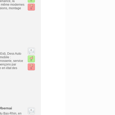
tenance, la
0
es, même modernes
visions, montage
0
0
Est), Dess Auto
mobile :
rosserie, service
0
mençons par
e en état des
0
Obernai
0
du Bas-Rhin, en