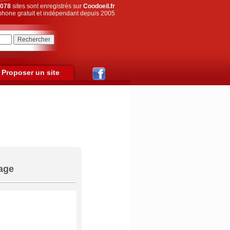
078
sites sont enregistrés sur
Coodoeil.fr
hone gratuit et indépendant depuis 2005
Proposer un site
tage