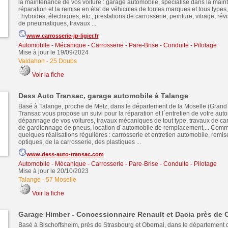
la maintenance de vos voiture : garage automobile, spécialisé dans la main
réparation et la remise en état de véhicules de toutes marques et tous typ
: hybrides, électriques, etc., prestations de carrosserie, peinture, vitrage, ré
de pneumatiques, travaux ...
www.carrosserie-jp-ligier.fr
Automobile - Mécanique - Carrosserie - Pare-Brise - Conduite - Pilotage
Mise à jour le 19/09/2024
Valdahon
-
25 Doubs
Voir la fiche
Dess Auto Transac, garage automobile à Talange
Basé à Talange, proche de Metz, dans le département de la Moselle (Grand 
Transac vous propose un suivi pour la réparation et l´entretien de votre auto
dépannage de vos voitures, travaux mécaniques de tout type, travaux de car
de gardiennage de pneus, location d´automobile de remplacement,... Com
quelques réalisations régulières : carrosserie et entretien automobile, remis
optiques, de la carrosserie, des plastiques ...
www.dess-auto-transac.com
Automobile - Mécanique - Carrosserie - Pare-Brise - Conduite - Pilotage
Mise à jour le 20/10/2023
Talange
-
57 Moselle
Voir la fiche
Garage Himber - Concessionnaire Renault et Dacia près de 
Basé à Bischoffsheim, près de Strasbourg et Obernai, dans le département 