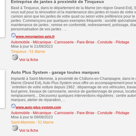
Entreprise de jantes à proximité de Tinqueux
Basé à Tinqueux, dans le département de la Marne (en région Grand-Est),
vous suit pour la rénovation et la maintenance des jantes et roues de votre 
camion ainsi que les jantes de votre quad ou selon votre préférence pour le
jantes. Commençons par quelques exemples fréquents : société spécialisée
maintenance de jantes ; remise en conformité, redressement, polissage, él
personnalisation de vos jantes . ...
www.renovjantes-avis.fr
Automobile - Mécanique - Carrosserie - Pare-Brise - Conduite - Pilotage
Mise à jour le 21/08/2023
Tinqueux
-
51 Marne
Voir la fiche
Auto Plus System - garage toutes marques
Implanté à Saint-Memmie, à proximité de Châlons-en-Champagne, dans le 
Marne (Grand Est), Auto Plus System vous offre un accompagnement pour l
´entretien de votre voiture depuis 1962 : dépannage de vos véhicules, tra
tout genre, travaux de carrosserie, service de gardiennage de pneus, locati
remplacement,... Découvrez quelques interventions régulières : centre auto
marques, atelier de réparation, ...
www.auto-plus-system.com
Automobile - Mécanique - Carrosserie - Pare-Brise - Conduite - Pilotage
Mise à jour le 09/08/2023
Saint-Memmie
-
51 Marne
Voir la fiche