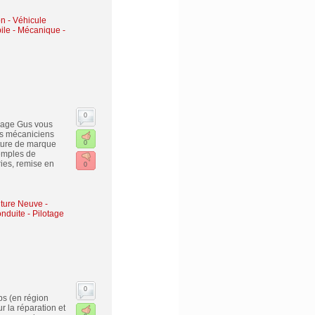
n - Véhicule
le - Mécanique -
0
arage Gus vous
os mécaniciens
iture de marque
0
emples de
ries, remise en
0
ture Neuve -
nduite - Pilotage
0
s (en région
 la réparation et