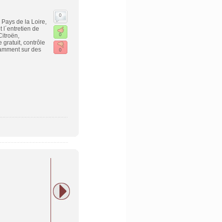
0
 Pays de la Loire,
 l´entretien de
itroën,
0
gratuit, contrôle
tamment sur des
0