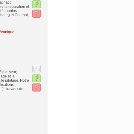
achat d
e la réparation et
0
fréquentes :
sbourg et Obernai,
0
écanique -
0
te d´Azur),
age et la
le pilotage. Notre
0
lisations
…) ; travaux de
0