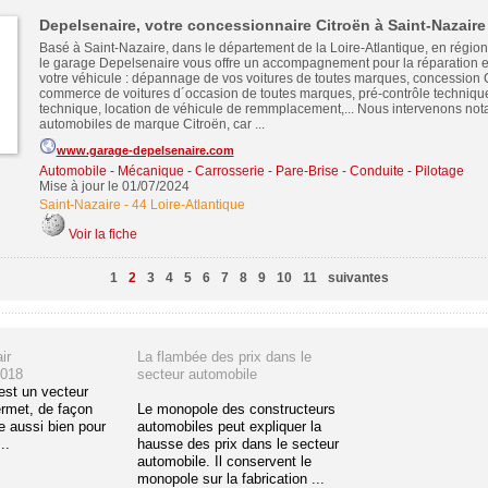
Depelsenaire, votre concessionnaire Citroën à Saint-Nazaire
Basé à Saint-Nazaire, dans le département de la Loire-Atlantique, en région
le garage Depelsenaire vous offre un accompagnement pour la réparation et
votre véhicule : dépannage de vos voitures de toutes marques, concession C
commerce de voitures d´occasion de toutes marques, pré-contrôle technique 
technique, location de véhicule de remmplacement,... Nous intervenons no
automobiles de marque Citroën, car ...
www.garage-depelsenaire.com
Automobile - Mécanique - Carrosserie - Pare-Brise - Conduite - Pilotage
Mise à jour le 01/07/2024
Saint-Nazaire
-
44 Loire-Atlantique
Voir la fiche
1
2
3
4
5
6
7
8
9
10
11
suivantes
ir
La flambée des prix dans le
2018
secteur automobile
est un vecteur
ermet, de façon
Le monopole des constructeurs
e aussi bien pour
automobiles peut expliquer la
..
hausse des prix dans le secteur
automobile. Il conservent le
monopole sur la fabrication ...