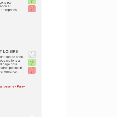
çons par
0
ation et
entreprises,
0
T LOISIRS
0
nation de choix
Nous mettons à
ardinage pour
0
aire spécialisé,
performance,
0
rrosserie - Pare-