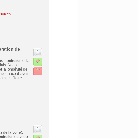
rvices -
aration de
0
l´entretien et la
0
lais. Nous
t la longévité de
portance d´avoir
0
ptimale. Notre
0
 de la Loire),
tretien de votre