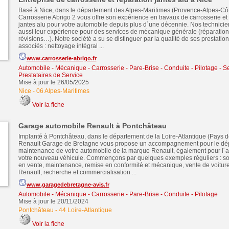
Basé à Nice, dans le département des Alpes-Maritimes (Provence-Alpes-Côt
Carrosserie Abrigo 2 vous offre son expérience en travaux de carrosserie et
jantes alu pour votre automobile depuis plus d´une décennie. Nos technicie
aussi leur expérience pour des services de mécanique générale (réparation
révisions…). Notre société a su se distinguer par la qualité de ses prestations
associés : nettoyage intégral ...
www.carrosserie-abrigo.fr
Automobile - Mécanique - Carrosserie - Pare-Brise - Conduite - Pilotage
-
Se
Prestataires de Service
Mise à jour le 26/05/2025
Nice
-
06 Alpes-Maritimes
Voir la fiche
Garage automobile Renault à Pontchâteau
Implanté à Pontchâteau, dans le département de la Loire-Atlantique (Pays de
Renault Garage de Bretagne vous propose un accompagnement pour le dé
maintenance de votre automobile de la marque Renault, également pour l´a
votre nouveau véhicule. Commençons par quelques exemples réguliers : soc
en vente, maintenance, remise en conformité et mécanique, vente de voitur
Renault, recherche et commercialisation ...
www.garagedebretagne-avis.fr
Automobile - Mécanique - Carrosserie - Pare-Brise - Conduite - Pilotage
Mise à jour le 20/11/2024
Pontchâteau
-
44 Loire-Atlantique
Voir la fiche