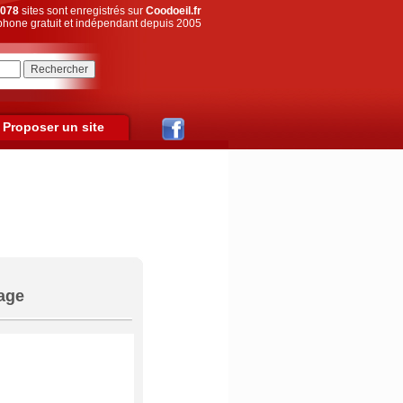
078
sites sont enregistrés sur
Coodoeil.fr
hone gratuit et indépendant depuis 2005
Proposer un site
tage