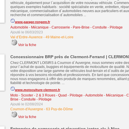
véhicule, également pour l´acquisition de votre nouveau véhicule. Commen
quelques exemples habituels : société spécialisée en vente, entretien, répar
mécanique, commercialisation d´automobiles neuves aux particuliers et aux 
recherche et commercialisation d´automobiles ...
www.garage-rongere.fr
Automobile - Mécanique - Carrosserie - Pare-Brise - Conduite - Pilotage
Ajouté le 06/03/2023
Val d’Erdre-Auxence
-
49 Maine-et-Loire
Voir la fiche
Concessionnaire BRP près de Clermont-Ferrand | CLERMON
Chez CLERMONT LOISIRS à Cournon d´Auvergne, nous sommes votre desti
pour l´achat de quads, buggies et équipements de motoculture de qualité. 
votre disposition une large gamme de véhicules tout-terrain et d´outils de j
répondre à vos besoins récréatifs et professionnels. En tant que concessionn
nous nous engageons à offrir des produits de marques renommées, alliant 
fiabilité et technologie de pointe. ...
www.motoculture-clermont.fr
Moto - Scooter - 2 & 3 Roues - Quad - Pilotage
-
Automobile - Mécanique - Ca
Brise - Conduite - Pilotage
Ajouté le 02/08/2024
Cournon-d'Auvergne
-
63 Puy-de-Dôme
Voir la fiche
Entreprise de carrosserie et réparation jantes alu à Nice