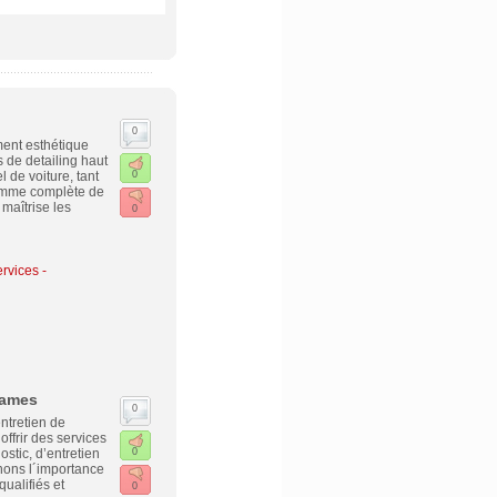
0
ent esthétique
s de detailing haut
 de voiture, tant
0
gamme complète de
maîtrise les
0
rvices -
Dames
0
ntretien de
ffrir des services
stic, d’entretien
0
nons l´importance
ualifiés et
0