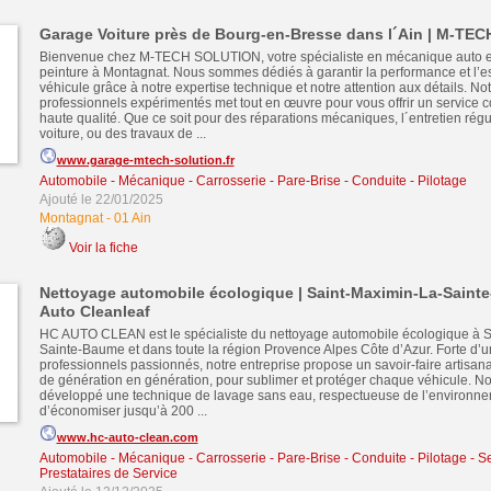
Garage Voiture près de Bourg-en-Bresse dans l´Ain | M-T
Bienvenue chez M-TECH SOLUTION, votre spécialiste en mécanique auto et
peinture à Montagnat. Nous sommes dédiés à garantir la performance et l’es
véhicule grâce à notre expertise technique et notre attention aux détails. No
professionnels expérimentés met tout en œuvre pour vous offrir un service c
haute qualité. Que ce soit pour des réparations mécaniques, l´entretien régu
voiture, ou des travaux de ...
www.garage-mtech-solution.fr
Automobile - Mécanique - Carrosserie - Pare-Brise - Conduite - Pilotage
Ajouté le 22/01/2025
Montagnat
-
01 Ain
Voir la fiche
Nettoyage automobile écologique | Saint-Maximin-La-Saint
Auto Cleanleaf
HC AUTO CLEAN est le spécialiste du nettoyage automobile écologique à S
Sainte-Baume et dans toute la région Provence Alpes Côte d’Azur. Forte d’
professionnels passionnés, notre entreprise propose un savoir-faire artisana
de génération en génération, pour sublimer et protéger chaque véhicule. N
développé une technique de lavage sans eau, respectueuse de l’environne
d’économiser jusqu’à 200 ...
www.hc-auto-clean.com
Automobile - Mécanique - Carrosserie - Pare-Brise - Conduite - Pilotage
-
Se
Prestataires de Service