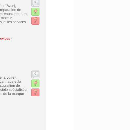
0
e d´Azur),
 réparation de
ns vous apportent
0
 moteur,
, et les services
0
rvices -
0
 la Loire),
pannage et la
cquisition de
0
iété spécialisée
es de la marque
0