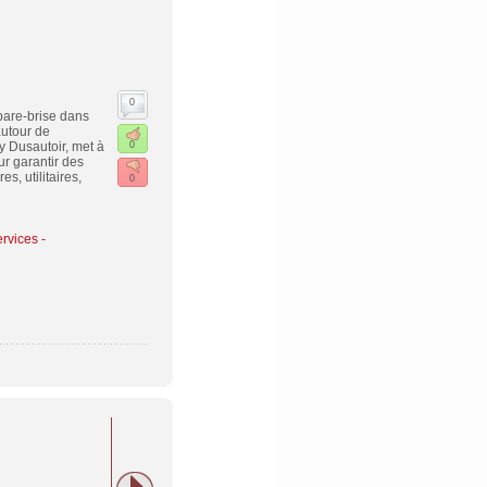
0
 pare-brise dans
autour de
y Dusautoir, met à
0
r garantir des
s, utilitaires,
0
rvices -