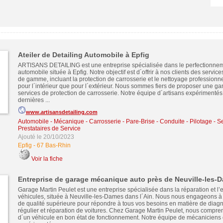
Ateiler de Detailing Automobile à Epfig
ARTISANS DETAILING est une entreprise spécialisée dans le perfectionnem
automobile située à Epfig. Notre objectif est d´offrir à nos clients des service
de gamme, incluant la protection de carrosserie et le nettoyage professionnel
pour l´intérieur que pour l´extérieur. Nous sommes fiers de proposer une 
services de protection de carrosserie. Notre équipe d´artisans expérimentés 
dernières ...
www.artisansdetailing.com
Automobile - Mécanique - Carrosserie - Pare-Brise - Conduite - Pilotage
-
Se
Prestataires de Service
Ajouté le 20/10/2023
Epfig
-
67 Bas-Rhin
Voir la fiche
Entreprise de garage mécanique auto près de Neuville-les-
Garage Martin Peulet est une entreprise spécialisée dans la réparation et l’e
véhicules, située à Neuville-les-Dames dans l´Ain. Nous nous engageons à o
de qualité supérieure pour répondre à tous vos besoins en matière de diagno
régulier et réparation de voitures. Chez Garage Martin Peulet, nous compre
d´un véhicule en bon état de fonctionnement. Notre équipe de mécaniciens q