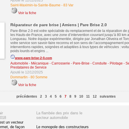
Ajouté le 12/12/2025
Saint-Maximin-la-Sainte-Baume
-
83 Var
Voir la fiche
Réparateur de pare brise | Amiens | Pare Brise 2.0
Pare-Brise 2.0 est votre spécialiste du remplacement et de la réparation de
les Hauts-de-France, avec une zone d’intervention couvrant jusqu’à 80 km 
Longueau. Notre équipe expérimentée, dirigée par Jonathan Oliveira et Ton
votre service son savoir-faire reconnu et son sens de l’accompagnement pou
interventions rapides, soignées et adaptées à tous types de véhicules : voiture
poids lourds et engins ...
www.pare-brise-2-0.com
Automobile - Mécanique - Carrosserie - Pare-Brise - Conduite - Pilotage
-
Se
Prestataires de Service
Ajouté le 12/12/2025
Dommartin
-
80 Somme
Voir la fiche
précédentes
2
3
4
5
6
7
8
9
10
11
12
suivantes
ir
La flambée des prix dans le
2018
secteur automobile
est un vecteur
ermet, de façon
Le monopole des constructeurs