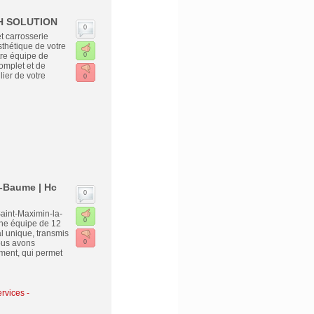
ECH SOLUTION
0
 carrosserie
thétique de votre
tre équipe de
0
omplet et de
lier de votre
0
e-Baume | Hc
0
aint-Maximin-la-
0
une équipe de 12
l unique, transmis
ous avons
0
ment, qui permet
rvices -