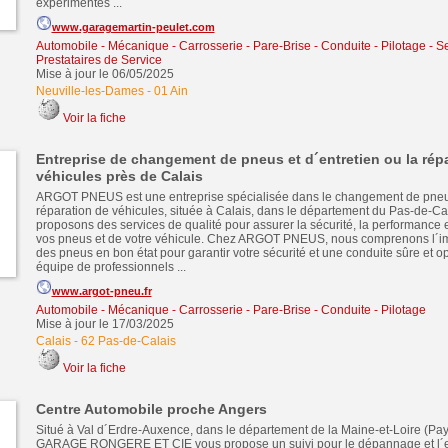
expérimentés ...
www.garagemartin-peulet.com
Automobile - Mécanique - Carrosserie - Pare-Brise - Conduite - Pilotage
-
Se
Prestataires de Service
Mise à jour le 06/05/2025
Neuville-les-Dames
-
01 Ain
Voir la fiche
Entreprise de changement de pneus et d´entretien ou la rép
véhicules près de Calais
ARGOT PNEUS est une entreprise spécialisée dans le changement de pneus, 
réparation de véhicules, située à Calais, dans le département du Pas-de-Ca
proposons des services de qualité pour assurer la sécurité, la performance e
vos pneus et de votre véhicule. Chez ARGOT PNEUS, nous comprenons l´im
des pneus en bon état pour garantir votre sécurité et une conduite sûre et o
équipe de professionnels ...
www.argot-pneu.fr
Automobile - Mécanique - Carrosserie - Pare-Brise - Conduite - Pilotage
Mise à jour le 17/03/2025
Calais
-
62 Pas-de-Calais
Voir la fiche
Centre Automobile proche Angers
Situé à Val d´Erdre-Auxence, dans le département de la Maine-et-Loire (Pays
GARAGE RONGERE ET CIE vous propose un suivi pour le dépannage et l´en