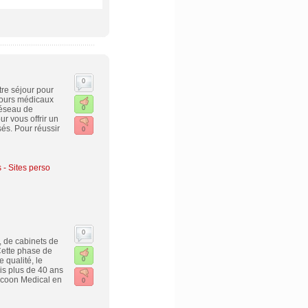
0
tre séjour pour
éjours médicaux
réseau de
0
r vous offrir un
és. Pour réussir
0
 - Sites perso
0
, de cabinets de
Cette phase de
 qualité, le
0
is plus de 40 ans
Cocoon Medical en
0