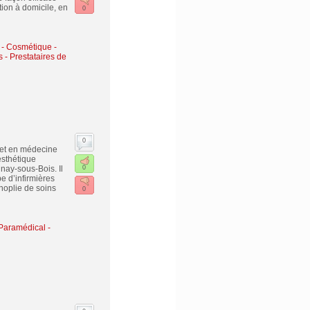
tion à domicile, en
0
 - Cosmétique -
 - Prestataires de
0
 et en médecine
esthétique
nay-sous-Bois. Il
0
e d’infirmières
noplie de soins
0
Paramédical -