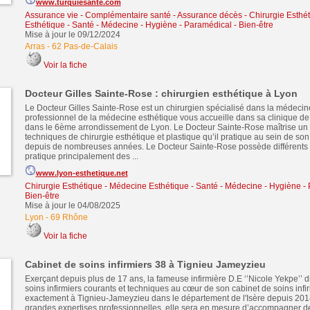
www.turquiesante.com
Assurance vie - Complémentaire santé - Assurance décès
-
Chirurgie Esthé
Esthétique
-
Santé - Médecine - Hygiène - Paramédical - Bien-être
Mise à jour le 09/12/2024
Arras
-
62 Pas-de-Calais
Voir la fiche
Docteur Gilles Sainte-Rose : chirurgien esthétique à Lyon
Le Docteur Gilles Sainte-Rose est un chirurgien spécialisé dans la médecin
professionnel de la médecine esthétique vous accueille dans sa clinique de
dans le 6ème arrondissement de Lyon. Le Docteur Sainte-Rose maîtrise u
techniques de chirurgie esthétique et plastique qu’il pratique au sein de son
depuis de nombreuses années. Le Docteur Sainte-Rose possède différents s
pratique principalement des ...
www.lyon-esthetique.net
Chirurgie Esthétique - Médecine Esthétique
-
Santé - Médecine - Hygiène - 
Bien-être
Mise à jour le 04/08/2025
Lyon
-
69 Rhône
Voir la fiche
Cabinet de soins infirmiers 38 à Tignieu Jameyzieu
Exerçant depuis plus de 17 ans, la fameuse infirmière D.E ‘’Nicole Yekpe’’ d
soins infirmiers courants et techniques au cœur de son cabinet de soins infirm
exactement à Tignieu-Jameyzieu dans le département de l'Isère depuis 201
grandes expertises professionnelles, elle sera en mesure d’accompagner de