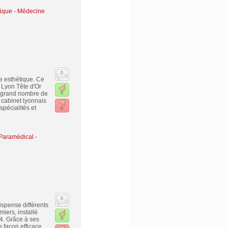
tique - Médecine
0
e esthétique. Ce
 Lyon Tête d'Or
n grand nombre de
0
 cabinet lyonnais
pécialités et
0
Paramédical -
0
ispense différents
iers, installé
4. Grâce à ses
0
 façon efficace