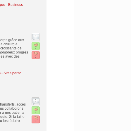
ique
-
Business -
0
corps grâce aux
La chirurgie
 croissante de
0
de nombreux progrès
igés avec des
0
 - Sites perso
0
transferts, accès
ous collaborons
r à nos patients
0
ie. Si la taille
 les réduire.
0