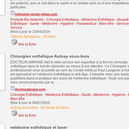
les patients, que ce soit dans le cadre d’un simple suivi ou d’une hospitalisa
particulier ...
infirmiere-nicole-yekpe.com
Produits Bio Naturels
-
Chirurgie Esthétique - Médecine Esthétique
-
Beauté
Esthétique
-
Santé - Médecine - Hygiène - Paramédical - Bien-être
-
Services
Service
Mise à jour le 23/04/2024
Tignieu-Jameyzieu
-
38 Isère
Voir la fiche
Chirurgien esthétique Aulnay-sous-bois
DOCTEUR AMRANE met à votre service son expertise à la fois en chirurgie
esthétique dans le but de répondre au mieux à vos attentes. Ce Chirurgien 
professionnel vous accueille au sein du Centre médical Paul Langevin à Aul
est spécialisé en médecine esthétique et anti-âge. Il travaille avec une équip
qualifiées dans la pratique des soins de médecine esthétique. Toute une pa
vous seront proposés par le ...
docteuramrane.com
Chirurgie Esthétique - Médecine Esthétique
-
Santé - Médecine - Hygiène - 
Bien-être
Mise à jour le 08/07/2025
Aulnay-sous-Bois
-
93 Seine St Denis
Voir la fiche
médecine esthétique et laser