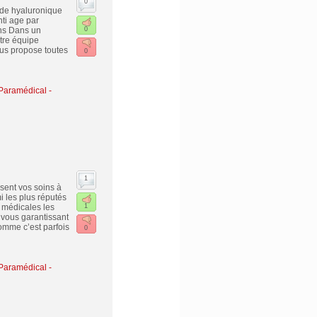
0
cide hyaluronique
ti age par
ins Dans un
0
tre équipe
ous propose toutes
0
Paramédical -
1
sent vos soins à
i les plus réputés
 médicales les
1
 vous garantissant
omme c’est parfois
0
Paramédical -