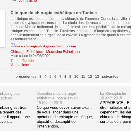
Voir la fiche
Clinique de chirurgie esthétique en Tunisie
La clinique esthétique présente la chirurgie de l’homme. Certes la calvitie n
problème typiquement masculin. La chute des cheveux concerne autant le
femmes. Mais le traitement de l’alopécie est une des spécialités de la chirur
clinique esthétique en Tunisie. Plusieurs techniques d’implants capillaires y
dans le traitement chirurgical de la calvitie. La gynécomastie quant à elle r
essentiellement ...
www.chirurgieplastiqueesthetique.com
Chirurgie Esthétique - Médecine Esthétique
Mise à jour le 24/08/2021
Tunis - Tunisie
-
Voir la fiche
précédentes
3
4
5
6
7
8
9
10
11
12
13
suivantes
urfacing pour
Opérations de chirurgie
La Rhinoplastie
atrices
esthétique, bon à savoir...
19 août 2018
15 février 2019
APPARENCE : Ell
rfacing est très
Ce que vous devez savoir avant
être multiples et 
traitement des
de vous lancer dans une
cependant, les d
car il apporte une
opération de chirurgie esthétique,
chirurgie de rhinop
uvent ...
objectif et descriptif de
sur plusieurs point
l'intervention, ...