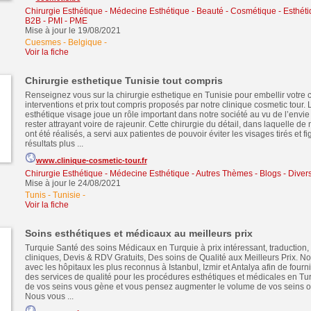
Chirurgie Esthétique - Médecine Esthétique
-
Beauté - Cosmétique - Esthét
B2B - PMI - PME
Mise à jour le 19/08/2021
Cuesmes - Belgique
-
Voir la fiche
Chirurgie esthetique Tunisie tout compris
Renseignez vous sur la chirurgie esthetique en Tunisie pour embellir votre 
interventions et prix tout compris proposés par notre clinique cosmetic tour. 
esthétique visage joue un rôle important dans notre société au vu de l’envie
rester attrayant voire de rajeunir. Cette chirurgie du détail, dans laquelle 
ont été réalisés, a servi aux patientes de pouvoir éviter les visages tirés et f
résultats plus ...
www.clinique-cosmetic-tour.fr
Chirurgie Esthétique - Médecine Esthétique
-
Autres Thèmes - Blogs - Divers
Mise à jour le 24/08/2021
Tunis - Tunisie
-
Voir la fiche
Soins esthétiques et médicaux au meilleurs prix
Turquie Santé des soins Médicaux en Turquie à prix intéressant, traduction, 
cliniques, Devis & RDV Gratuits, Des soins de Qualité aux Meilleurs Prix. N
avec les hôpitaux les plus reconnus à Istanbul, Izmir et Antalya afin de fourni
des services de qualité pour les procédures esthétiques et médicales en Turqu
de vos seins vous gène et vous pensez augmenter le volume de vos seins ou
Nous vous ...