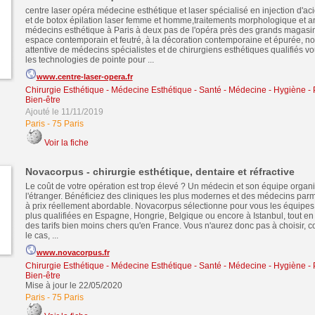
centre laser opéra médecine esthétique et laser spécialisé en injection d'a
et de botox épilation laser femme et homme,traitements morphologique et an
médecins esthétique à Paris à deux pas de l'opéra près des grands magas
espace contemporain et feutré, à la décoration contemporaine et épurée, no
attentive de médecins spécialistes et de chirurgiens esthétiques qualifiés v
les technologies de pointe pour ...
www.centre-laser-opera.fr
Chirurgie Esthétique - Médecine Esthétique
-
Santé - Médecine - Hygiène - 
Bien-être
Ajouté le 11/11/2019
Paris
-
75 Paris
Voir la fiche
Novacorpus - chirurgie esthétique, dentaire et réfractive
Le coût de votre opération est trop élevé ? Un médecin et son équipe organi
l'étranger. Bénéficiez des cliniques les plus modernes et des médecins parm
à prix réellement abordable. Novacorpus sélectionne pour vous les équipes
plus qualifiées en Espagne, Hongrie, Belgique ou encore à Istanbul, tout en
des tarifs bien moins chers qu'en France. Vous n'aurez donc pas à choisir, c
le cas, ...
www.novacorpus.fr
Chirurgie Esthétique - Médecine Esthétique
-
Santé - Médecine - Hygiène - 
Bien-être
Mise à jour le 22/05/2020
Paris
-
75 Paris