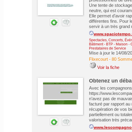
Une tente de stockage
neutre, qui est couram
Elle permet d’avoir ra
différentes fins. Pour 
servir à un très grand
www.spaciotempo.fr
Spectacles, Concerts, Évé
Bâtiment - BTP - Maison -
Prestataires de Service
Mise à jour le 14/08/2
Flixecourt
-
80 Somm
Voir la fiche
Obtenez un déba
Avec les compagnons 
https://www.lescompa
n’avez pas de mauvais
facturé par rapport a
récupération de vos bi
partiellement ou totale
valorisation très préca
www.lescompagnon