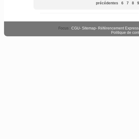
précédentes
6
7
8
Focus :
CGU
-
Sitemap
-
Référencement Express
Politique de conf