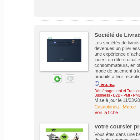
Société de Livra
Les sociétés de livrai
devenues un pilier ess
une expérience d´achat
jouent un rôle crucial 
consommateurs, en offr
mode de paiement à la l
produits à leur réceptio
livo.ma
Déménagement et Transpo
Business - B2B - PMI - PM
Mise à jour le 11/03/2
Casablanca - Maroc
-
Voir la fiche
Votre coursier pr
Vous êtes dans une ba
de toute urgence vers u