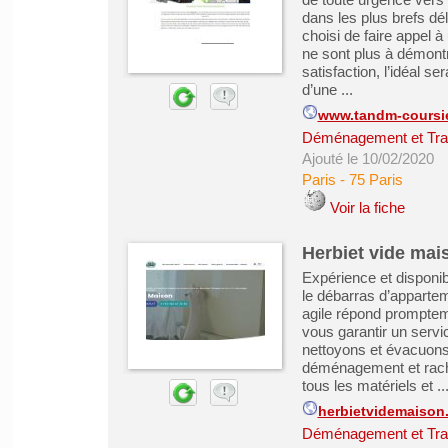
dans les plus brefs dé
choisi de faire appel à
ne sont plus à démontr
satisfaction, l’idéal se
d’une ...
www.tandm-coursi
Déménagement et Tra
Ajouté le 10/02/2020
Paris
-
75 Paris
Voir la fiche
Herbiet vide mai
Expérience et disponib
le débarras d’appartem
agile répond promptem
vous garantir un servi
nettoyons et évacuons 
déménagement et racha
tous les matériels et ..
herbietvidemaison
Déménagement et Tra