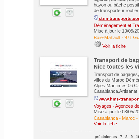
hayon ou bâche possibl
de transporteur routier 
strm-transports.c
Déménagement et Tra
Mise à jour le 13/05/2
Baie-Mahault
-
971 Gu
Voir la fiche
Transport de bag
Nice toutes les v
Transport de bagages,
villes du Maroc,Démé
Alpes Maritimes 06 C
Casablanca,Artisanat 
www.hms-transpor
Voyages - Agences de
Mise à jour le 03/05/2
Casablanca - Maroc
-
Voir la fiche
précédentes
7
8
9
1