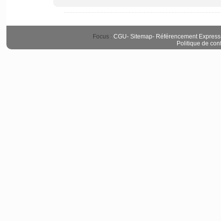
Focus :
CGU
-
Sitemap
-
Référencement Express
Politique de conf