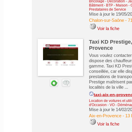
Bricolage - Décoration - Ja
Bâtiment - BTP - Maison -
Prestataires de Service
Mise à jour le 19/05/2
Chalon-sur-Saône
-
71
Voir la fiche
Taxi KD Prestige,
Provence
Vous voulez contacter
dispose des chauffeur
gamme. Taxi KD Presti
conseillée, car elle d
prestations de transp
Prestige maîtrisent par
localités de la ville ...
taxi-aix-en-proven
Location de voitures et utili
d'Occasion - VO
-
Déménag
Mise à jour le 14/02/2
Aix-en-Provence
-
13 
Voir la fiche