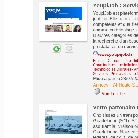
YoupiJob : Servic
YoupiJob est platefor
jobbing. Elle permet à 
compétents et qualifiés
comme du bricolage, d
D'autres catégories de
la recherche d'un bes
prestataires de servic
www.youpijob.fr
Emploi - Carrière - Job - In
Chauffagistes - Installation
Technologies Digitales
-
An
Services - Prestataires de 
Mise à jour le 28/07/2
Annecy
-
74 Haute-Sa
Voir la fiche
Votre partenaire
Choisissez un transpor
Guadeloupe (971). STR
assurant la livraison o
Guadeloupe. Nous ass
légères, de colis, de 