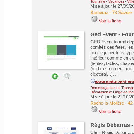
Tourisme - Vacances - Vill
Mise à jour le 27/09/2
Barberaz
-
73 Savoie
Voir la fiche
Ged Event - Four
GED Event fournit depui
comités des fêtes, les
pour équiper tous type
intérieur comme en exté
(tentes, tables, chaise
(mobilier intérieur, mob
électoral…). ...
www.ged-event.co
Déménagement et Transpo
Décoration et Linge de Ma
Mise à jour le 21/10/2
Roche-la-Molière
-
42 
Voir la fiche
Régis Débarras 
Chez Régis Débarras, 