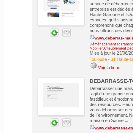
service de débarras co
entreprise est dédiée à
Haute-Garonne et l'Occ
espaces, qu'il s'agis
comprenons que chaque
nous offrons des devis 
www.debarras-mai
Déménagement et Transpo
Mobilier Ameublement Déco
Mise à jour le 23/06/2
Toulouse
-
31 Haute-
Voir la fiche
DEBARRASSE-T
Débarrasser une maison
´agit d´une grande qua
fastidieux et émotionn
des ressources. Heure
vous débarrasser des 
de l´environnement. N
maison en Saône ...
www.debarrasse-to