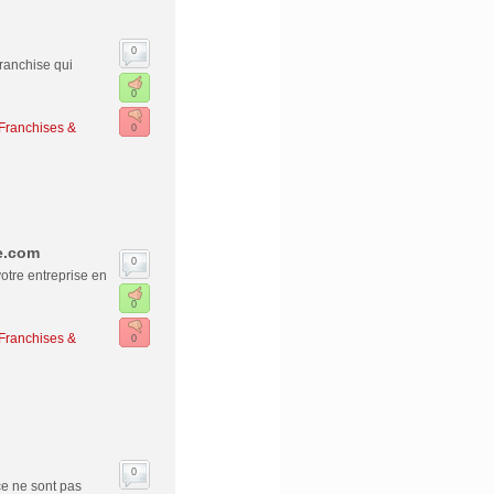
0
franchise qui
0
Franchises &
0
se.com
0
otre entreprise en
0
Franchises &
0
0
ce ne sont pas