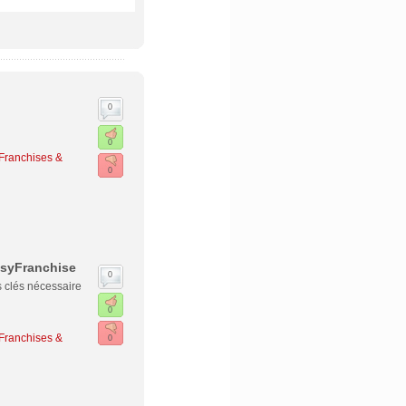
0
0
Franchises &
0
asyFranchise
0
s clés nécessaire
0
Franchises &
0