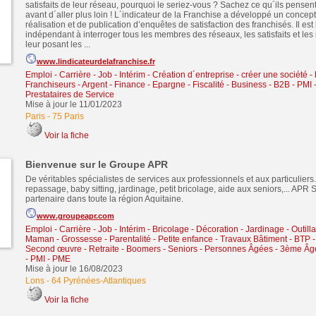
satisfaits de leur réseau, pourquoi le seriez-vous ? Sachez ce qu´ils pensent
avant d´aller plus loin ! L´indicateur de la Franchise a développé un concep
réalisation et de publication d’enquêtes de satisfaction des franchisés. Il es
indépendant à interroger tous les membres des réseaux, les satisfaits et le
leur posant les ...
www.lindicateurdelafranchise.fr
Emploi - Carrière - Job - Intérim
-
Création d´entreprise - créer une société
-
Franchiseurs
-
Argent - Finance - Epargne - Fiscalité
-
Business - B2B - PMI
Prestataires de Service
Mise à jour le 11/01/2023
Paris
-
75 Paris
Voir la fiche
Bienvenue sur le Groupe APR
De véritables spécialistes de services aux professionnels et aux particulier
repassage, baby sitting, jardinage, petit bricolage, aide aux seniors,... APR S
partenaire dans toute la région Aquitaine.
www.groupeapr.com
Emploi - Carrière - Job - Intérim
-
Bricolage - Décoration - Jardinage - Outill
Maman - Grossesse - Parentalité - Petite enfance
-
Travaux Bâtiment - BTP -
Second œuvre
-
Retraite - Boomers - Seniors - Personnes Âgées - 3ème Âg
- PMI - PME
Mise à jour le 16/08/2023
Lons
-
64 Pyrénées-Atlantiques
Voir la fiche