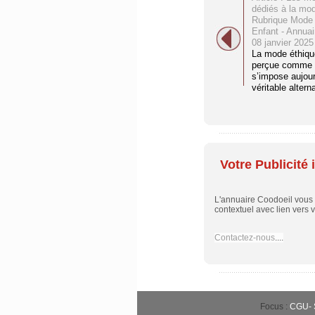
dédiés à la mod
Rubrique Mod
Enfant - Annua
08 janvier 2025
La mode éthiqu
perçue comme 
s’impose aujou
véritable alterna
Votre Publicité i
L'annuaire Coodoeil vous p
contextuel avec lien vers vo
Contactez-nous
....
Focus :
CGU
-