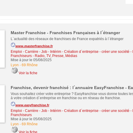
Master Franchise - Franchises Françaises à l´étranger
L´actualité des réseaux de franchises de France expatriés à l´étranger
www.masterfranchise.fr
Emploi - Carrière - Job - Intérim
-
Création d´entreprise - créer une société
-
Franchiseurs
-
Radio, TV, Presse, Médias
Mise à jour le 05/08/2025
Lyon
-
69 Rhône
Voir la fiche
Franchise, devenir franchisé : l´annuaire EasyFranchise - E
Vous souhaitez créer votre entreprise ? Easyfranchise vous donne toutes le
à votre création d´entreprise en franchise ou en réseau de franchise.
www.easyfranchise.fr
Emploi - Carrière - Job - Intérim
-
Création d´entreprise - créer une société
-
Franchiseurs
Mise à jour le 05/08/2025
Lyon
-
69 Rhône
Voir la fiche