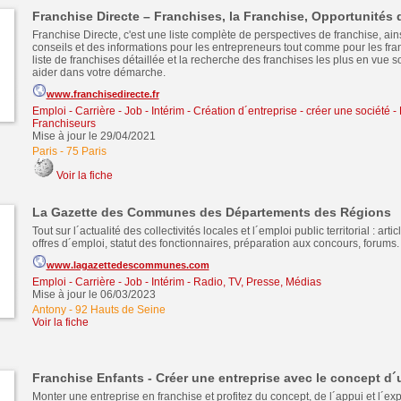
Franchise Directe – Franchises, la Franchise, Opportunités 
Franchise Directe, c'est une liste complète de perspectives de franchise, ain
conseils et des informations pour les entrepreneurs tout comme pour les fr
liste de franchises détaillée et la recherche des franchises les plus en vue s
aider dans votre démarche.
www.franchisedirecte.fr
Emploi - Carrière - Job - Intérim
-
Création d´entreprise - créer une société
-
Franchiseurs
Mise à jour le 29/04/2021
Paris
-
75 Paris
Voir la fiche
La Gazette des Communes des Départements des Régions
Tout sur l´actualité des collectivités locales et l´emploi public territorial : articl
offres d´emploi, statut des fonctionnaires, préparation aux concours, forums.
www.lagazettedescommunes.com
Emploi - Carrière - Job - Intérim
-
Radio, TV, Presse, Médias
Mise à jour le 06/03/2023
Antony
-
92 Hauts de Seine
Voir la fiche
Franchise Enfants - Créer une entreprise avec le concept d´
Monter une entreprise en franchise et profitez du concept, de l´appui et l´ex