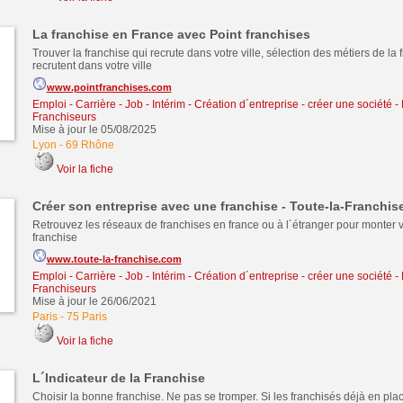
La franchise en France avec Point franchises
Trouver la franchise qui recrute dans votre ville, sélection des métiers de la 
recrutent dans votre ville
www.pointfranchises.com
Emploi - Carrière - Job - Intérim
-
Création d´entreprise - créer une société
-
Franchiseurs
Mise à jour le 05/08/2025
Lyon
-
69 Rhône
Voir la fiche
Créer son entreprise avec une franchise - Toute-la-Franchi
Retrouvez les réseaux de franchises en france ou à l´étranger pour monter v
franchise
www.toute-la-franchise.com
Emploi - Carrière - Job - Intérim
-
Création d´entreprise - créer une société
-
Franchiseurs
Mise à jour le 26/06/2021
Paris
-
75 Paris
Voir la fiche
L´Indicateur de la Franchise
Choisir la bonne franchise. Ne pas se tromper. Si les franchisés déjà en pla