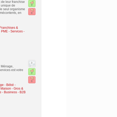
 de leur franchise
t unique de
0
t le seul organisme
s mécontents, en
0
Franchises &
 - PME
-
Services -
0
s. Ménage,
ervices est votre
0
0
age
-
Bébé -
 Maison - Gros &
e
-
Business - B2B