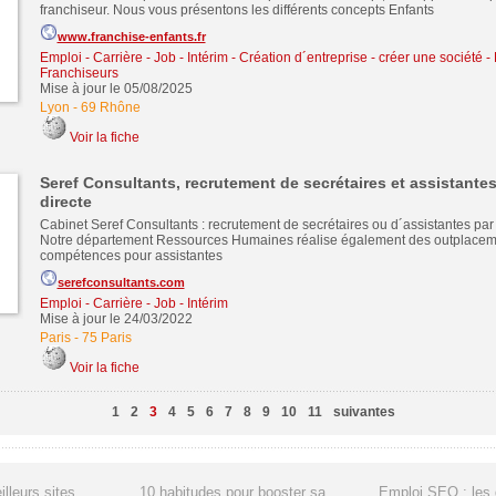
franchiseur. Nous vous présentons les différents concepts Enfants
www.franchise-enfants.fr
Emploi - Carrière - Job - Intérim
-
Création d´entreprise - créer une société
-
Franchiseurs
Mise à jour le 05/08/2025
Lyon
-
69 Rhône
Voir la fiche
Seref Consultants, recrutement de secrétaires et assistante
directe
Cabinet Seref Consultants : recrutement de secrétaires ou d´assistantes par
Notre département Ressources Humaines réalise également des outplaceme
compétences pour assistantes
serefconsultants.com
Emploi - Carrière - Job - Intérim
Mise à jour le 24/03/2022
Paris
-
75 Paris
Voir la fiche
1
2
3
4
5
6
7
8
9
10
11
suivantes
illeurs sites
10 habitudes pour booster sa
Emploi SEO : les 