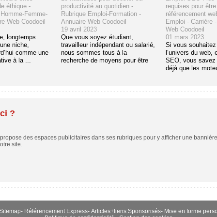
e éthique -
productivité au quotidien -
requises pour être
e Homme-Femme-
Rubrique Emploi-Formation -
référencement web
ire Web Coodoeil
Annuaire Web Coodoeil
Emploi - Carrière 
19 avril 2023
Web Coodoeil
e, longtemps
Que vous soyez étudiant,
01 mars 2023
une niche,
travailleur indépendant ou salarié,
Si vous souhaitez 
rd’hui comme une
nous sommes tous à la
l’univers du web, e
tive à la ...
recherche de moyens pour être
SEO, vous savez 
...
déjà que les moteu
ci ?
ropose des espaces publicitaires dans ses rubriques pour y afficher une bannière,
tre site.
Sitemap
-
Référencement Express
-
Articles+liens Sponsorisés
-
Mise en forme pers