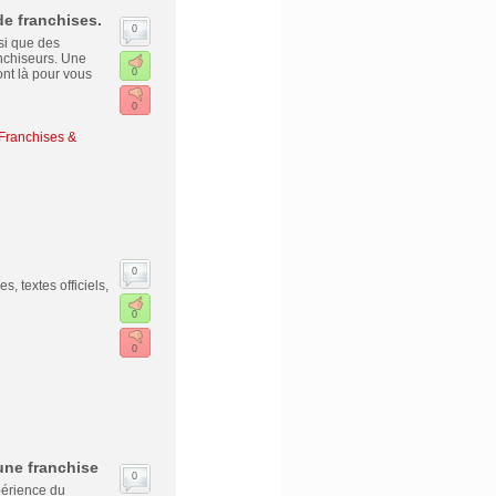
de franchises.
0
si que des
anchiseurs. Une
ont là pour vous
0
0
Franchises &
0
es, textes officiels,
0
0
une franchise
0
périence du