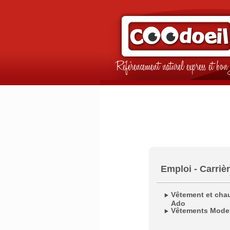
Référencement naturel express et b
Emploi - Carrièr
Vêtement et chau
Ado
Vêtements Mode