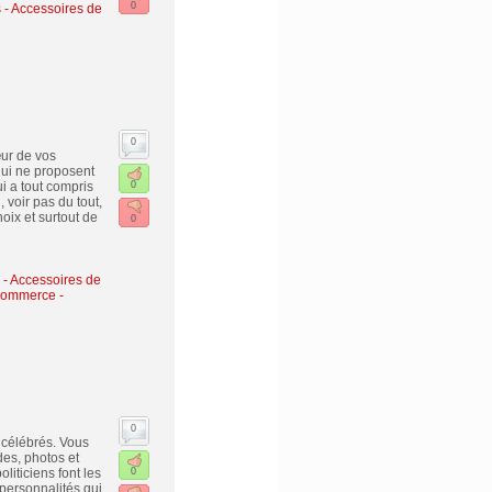
0
- Accessoires de
0
œur de vos
qui ne proposent
i a tout compris
0
 voir pas du tout,
oix et surtout de
0
 Accessoires de
commerce -
0
s célébrés. Vous
des, photos et
liticiens font les
0
 personnalités qui