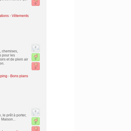
0
ations
-
Vêtements
0
, chemises,
 pour les
rs et de plein air
0
en.
0
ing - Bons plans
0
le prêt à porter,
 Maison...
0