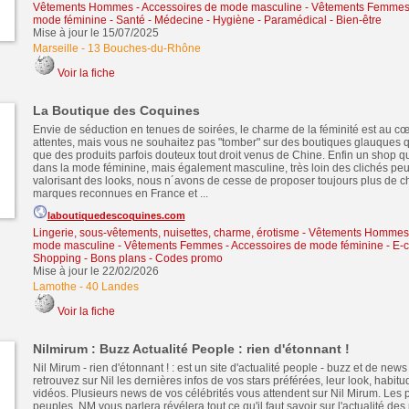
Vêtements Hommes - Accessoires de mode masculine
-
Vêtements Femmes 
mode féminine
-
Santé - Médecine - Hygiène - Paramédical - Bien-être
Mise à jour le 15/07/2025
Marseille
-
13 Bouches-du-Rhône
Voir la fiche
La Boutique des Coquines
Envie de séduction en tenues de soirées, le charme de la féminité est au c
attentes, mais vous ne souhaitez pas "tomber" sur des boutiques glauques 
que des produits parfois douteux tout droit venus de Chine. Enfin un shop qu
dans la mode féminine, mais également masculine, très loin des clichés peu,
valorisant des looks, nous n´avons de cesse de proposer toujours plus de ch
marques reconnues en France et ...
laboutiquedescoquines.com
Lingerie, sous-vêtements, nuisettes, charme, érotisme
-
Vêtements Hommes -
mode masculine
-
Vêtements Femmes - Accessoires de mode féminine
-
E-
Shopping - Bons plans - Codes promo
Mise à jour le 22/02/2026
Lamothe
-
40 Landes
Voir la fiche
Nilmirum : Buzz Actualité People : rien d'étonnant !
Nil Mirum - rien d'étonnant ! : est un site d'actualité people - buzz et de new
retrouvez sur Nil les dernières infos de vos stars préférées, leur look, habitu
vidéos. Plusieurs news de vos célébrités vous attendent sur Nil Mirum. Les po
peuples, NM vous parlera révélera tout ce qu'il faut savoir sur l'actualité des