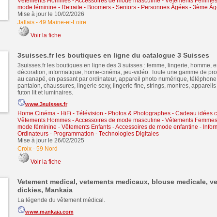
Vêtements Hommes - Accessoires de mode masculine
-
Vêtements Femmes 
mode féminine
-
Retraite - Boomers - Seniors - Personnes Âgées - 3ème Âg
Mise à jour le 10/02/2026
Jallais
-
49 Maine-et-Loire
Voir la fiche
3suisses.fr les boutiques en ligne du catalogue 3 Suisses
3suisses.fr les boutiques en ligne des 3 suisses : femme, lingerie, homme, en
décoration, informatique, home-cinéma, jeu-vidéo. Toute une gamme de prod
au canapé, en passant par ordinateur, appareil photo numérique, téléphone, 
pantalon, chaussures, lingerie sexy, lingerie fine, strings, montres, appareil
futon lit et luminaires.
www.3suisses.fr
Home Cinéma - HiFi - Télévision
-
Photos & Photographes
-
Cadeau idées 
Vêtements Hommes - Accessoires de mode masculine
-
Vêtements Femmes 
mode féminine
-
Vêtements Enfants - Accessoires de mode enfantine
-
Infor
Ordinateurs - Programmation - Technologies Digitales
Mise à jour le 26/02/2025
Croix
-
59 Nord
Voir la fiche
Vetement medical, vetements medicaux, blouse medicale, v
dickies, Mankaia
La légende du vêtement médical.
www.mankaia.com