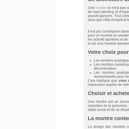
Une
montre
ce n'est pas s
de haut standing et d'ing
grands garçons. Tout com
ainsi que l'état d'esprit e
Il est par conséquent abso
pour un homme en smoking 
les activité sportives et d
la vie d'un homme dynami
Votre choix pour
Les montres analogique
Les montres numérique
décontractées.
Les montres analogi
recommandés pour les 
Cela implique que
vous 
impression auprès de votre
Choisir et ache
Une montre est un access
caractère de la personne, 
statut social et de sa situat
La montre cont
Le design des montres co