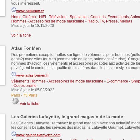
vous intéressent.
www.nilmirum.fr
Home Cinéma - HiFi - Télévision
-
Spectacles, Concerts, Événements, Anim
Hommes - Accessoires de mode masculine
-
Radio, TV, Presse, Médias
Mise à jour le 18/11/2020
- - - - -
-
Voir la fiche
Atlas For Men
Des promotions exceptionnelles sur ligne de vêtements pour hommes (pulls
gants?) avec Atlas for Men (commande en ligne, paiement sécurisé). Conçus
hommes d?action, ces vêtements et accessoires adaptés aux activités de loisi
privilégient le confort et la qualité des matières dans le plus pur style canadi
www.atlasformen.fr
Vêtements Hommes - Accessoires de mode masculine
-
E-commerce - Shopp
- Codes promo
Mise à jour le 05/03/2022
Paris
-
75 Paris
Voir la fiche
Les Galeries Lafayette, le grand magasin de la mode
Les Galeries Lafayette : retrouvez le grand magasin avec son actualité mode, 
les conseils beauté, les services des magasins Lafayette Gourmet, Lafayette
www.galerieslafayette.com