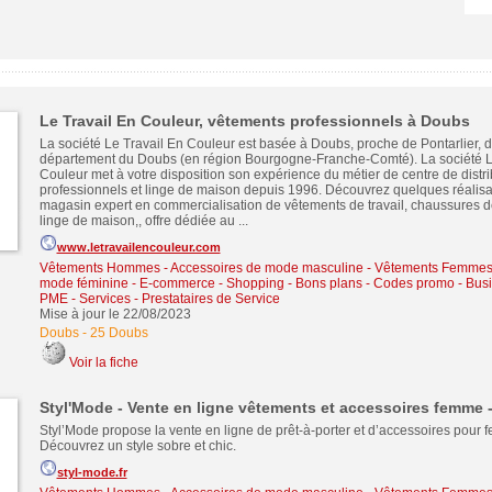
Le Travail En Couleur, vêtements professionnels à Doubs
La société Le Travail En Couleur est basée à Doubs, proche de Pontarlier, d
département du Doubs (en région Bourgogne-Franche-Comté). La société L
Couleur met à votre disposition son expérience du métier de centre de distrib
professionnels et linge de maison depuis 1996. Découvrez quelques réalisat
magasin expert en commercialisation de vêtements de travail, chaussures de
linge de maison,, offre dédiée au ...
www.letravailencouleur.com
Vêtements Hommes - Accessoires de mode masculine
-
Vêtements Femmes 
mode féminine
-
E-commerce - Shopping - Bons plans - Codes promo
-
Busi
PME
-
Services - Prestataires de Service
Mise à jour le 22/08/2023
Doubs
-
25 Doubs
Voir la fiche
Styl'Mode - Vente en ligne vêtements et accessoires femme
Styl’Mode propose la vente en ligne de prêt-à-porter et d’accessoires pou
Découvrez un style sobre et chic.
styl-mode.fr