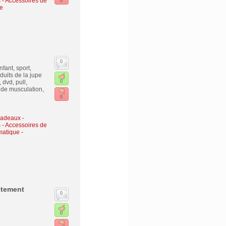
- Accessoires de
0
e
0
fant, sport,
uits de la jupe
dvd, pull,
0
s de musculation,
0
cadeaux
-
- Accessoires de
matique -
etement
0
0