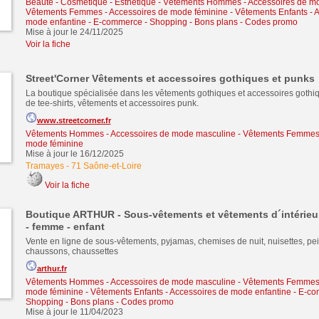
Beauté - Cosmétique - Esthétique
-
Vêtements Hommes - Accessoires de m
Vêtements Femmes - Accessoires de mode féminine
-
Vêtements Enfants - 
mode enfantine
-
E-commerce - Shopping - Bons plans - Codes promo
Mise à jour le 24/11/2025
Voir la fiche
Street'Corner Vêtements et accessoires gothiques et punks
La boutique spécialisée dans les vêtements gothiques et accessoires gothi
de tee-shirts, vêtements et accessoires punk.
www.streetcorner.fr
Vêtements Hommes - Accessoires de mode masculine
-
Vêtements Femmes 
mode féminine
Mise à jour le 16/12/2025
Tramayes
-
71 Saône-et-Loire
Voir la fiche
Boutique ARTHUR - Sous-vêtements et vêtements d´intérie
- femme - enfant
Vente en ligne de sous-vêtements, pyjamas, chemises de nuit, nuisettes, pei
chaussons, chaussettes
arthur.fr
Vêtements Hommes - Accessoires de mode masculine
-
Vêtements Femmes 
mode féminine
-
Vêtements Enfants - Accessoires de mode enfantine
-
E-co
Shopping - Bons plans - Codes promo
Mise à jour le 11/04/2023