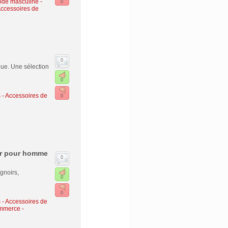
ode masculine
-
0
Accessoires de
0
que. Une sélection
0
- Accessoires de
0
ur pour homme
0
gnoirs,
0
0
- Accessoires de
mmerce -