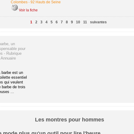
Colombes
-
92 Hauts de Seine
Voir la fiche
1
2
3
4
5
6
7
8
9
10
11
suivantes
barbe, un
ispensable pour
és - Rubrique
Annuaire
 barbe est un
ilette essentiel
s qui veulent
 barbe de trois
euses ...
Les montres pour hommes
 mode plus qu'un outil pour lire l'heure