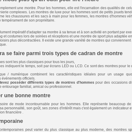
implement une montre. Pour les hommes, elle est l'incarnation des qualités de celui
énierie complexes. Les montres de luxe pour les hommes sont de petits jouets tend
me les chaussures et les sacs à main pour les femmes, les montres d'hommes véhi
t le tempérament de son propriétaire.
lument impératif d'adapter sa montre à sa tenue et à son activité en portant par e
et costumes lors de soirées et réceptions et une montre de sport plus adaptée en 
e loisirs plus décontractées. Il existe une grande variété de montres qui conviennent 
que.
ra se faire parmi trois types de cadran de montre
s sont les plus classiques pour tous les jours,
s indiquent le temps, soit par écrans LED ou LCD. Ce sont des montres pour le qu
que / numérique combinent les caractéristiques idéales pour un usage quo
événements officiels.
devez posséder différents types de montres d'hommes
pour des occasions dif
 entourage familial, amical ou professionnel.
ter une bonne montre
oire de mode incontournable pour les hommes. Elle représente beaucoup de c
sa personnalité, son goût, ses zones d'intérêt mais c'est également un indicateur
ion financière .
emporaine
ntemporaines peut varier du plus classique au plus moderne, des montres spé