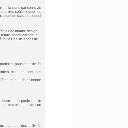
 qui la porte par son style
ance très coûteux pour les
culent un style personnel
xemple une montre design
tenue ''sportwear'' pour
à toutes les situations de
otidien pour les activités
tidien mais ne sont pas
férentes pour faire bonne
hose et en particulier le
 et non des moindres,de son
ciales pour des activités