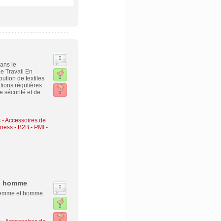
0
ans le
e Travail En
ution de textiles
0
ions régulières :
 sécurité et de
0
- Accessoires de
ness - B2B - PMI -
 - homme
0
r femme et homme.
0