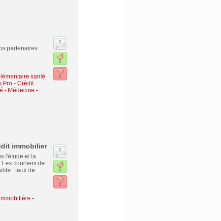
0
os partenaires
0
lémentaire santé
0
s Pro
-
Crédit
é - Médecine -
dit immobilier
0
 l'étude et la
 Les courtiers de
ible : taux de
0
0
immobilière -