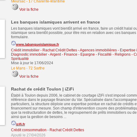
Meursac
-
17 Charente-Maritime
Voir la fiche
Les banques islamiques arrivent en france
Les banques islamiques vont bientôt arrivé en france, faire un crédit halal o
islamique sera bientôt possible, pour être mis en relation avec ces banques
formulaire.
www.labanqueislamique.fr
Crédit immobilier
-
Rachat Crédit Dettes
-
Agences immobilières - Expertise 
Diagnostic immobilier
-
Argent - Finance - Epargne - Fiscalité
-
Religions - C
Spiritualité
Mise à jour le 17/06/2024
Le Mans
-
72 Sarthe
Voir la fiche
Rachat de crédit Toulon | iZiFi
Établi à Toulon depuis 2006, le cabinet de courtage iZiFi s'est imposé comm
référence dans le paysage financier du Var. Spécialisée dans l'accompagn
particuliers, la structure déploie une expertise pointue en rachat de crédits e
financement sur mesure. Son champ d'intervention couvre des problématique
que la restructuration de dettes, le regroupement de prêts immobiliers ou 
ainsi que la gestion de besoins ...
izifi.fr
Crédit consommation
-
Rachat Crédit Dettes
Ajouté le 27/04/2026