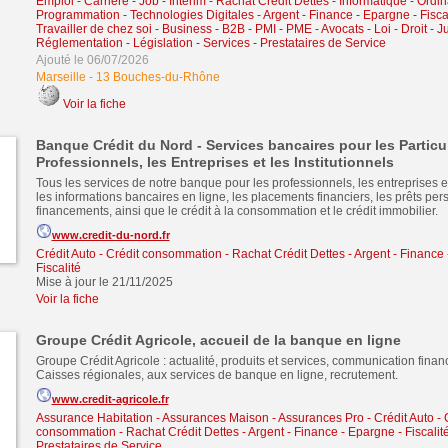
Emploi - Carrière - Job - Intérim
-
Rachat Crédit Dettes
-
Informatique - Ordin
Programmation - Technologies Digitales
-
Argent - Finance - Epargne - Fisca
Travailler de chez soi
-
Business - B2B - PMI - PME
-
Avocats - Loi - Droit - Ju
Réglementation - Législation
-
Services - Prestataires de Service
Ajouté le 06/07/2026
Marseille
-
13 Bouches-du-Rhône
Voir la fiche
Banque Crédit du Nord - Services bancaires pour les Particul
Professionnels, les Entreprises et les Institutionnels
Tous les services de notre banque pour les professionnels, les entreprises et 
les informations bancaires en ligne, les placements financiers, les prêts per
financements, ainsi que le crédit à la consommation et le crédit immobilier.
www.credit-du-nord.fr
Crédit Auto
-
Crédit consommation
-
Rachat Crédit Dettes
-
Argent - Finance 
Fiscalité
Mise à jour le 21/11/2025
Voir la fiche
Groupe Crédit Agricole, accueil de la banque en ligne
Groupe Crédit Agricole : actualité, produits et services, communication finan
Caisses régionales, aux services de banque en ligne, recrutement.
www.credit-agricole.fr
Assurance Habitation - Assurances Maison - Assurances Pro
-
Crédit Auto
-
consommation
-
Rachat Crédit Dettes
-
Argent - Finance - Epargne - Fiscalit
Prestataires de Service