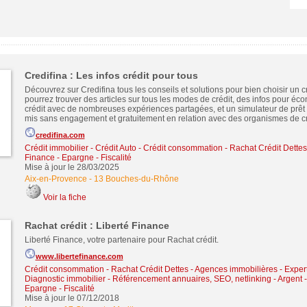
Credifina : Les infos crédit pour tous
Découvrez sur Credifina tous les conseils et solutions pour bien choisir un cr
pourrez trouver des articles sur tous les modes de crédit, des infos pour éc
crédit avec de nombreuses expériences partagées, et un simulateur de prêt 
mis sans engagement et gratuitement en relation avec des organismes de cr
credifina.com
Crédit immobilier
-
Crédit Auto
-
Crédit consommation
-
Rachat Crédit Dettes
Finance - Epargne - Fiscalité
Mise à jour le 28/03/2025
Aix-en-Provence
-
13 Bouches-du-Rhône
Voir la fiche
Rachat crédit : Liberté Finance
Liberté Finance, votre partenaire pour Rachat crédit.
www.libertefinance.com
Crédit consommation
-
Rachat Crédit Dettes
-
Agences immobilières - Expert
Diagnostic immobilier
-
Référencement annuaires, SEO, netlinking
-
Argent -
Epargne - Fiscalité
Mise à jour le 07/12/2018