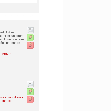
0
édit ! Vous
onomiser, un forum
en ligne pour être
0
édit partenaire
0
-
Argent -
0
0
ise immobilière -
 Finance -
0