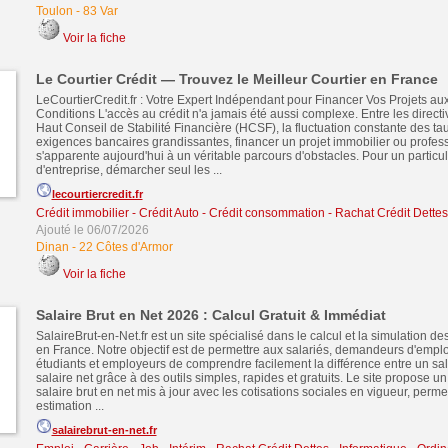
Toulon
-
83 Var
Voir la fiche
Le Courtier Crédit — Trouvez le Meilleur Courtier en France
LeCourtierCredit.fr : Votre Expert Indépendant pour Financer Vos Projets au
Conditions L'accès au crédit n'a jamais été aussi complexe. Entre les directiv
Haut Conseil de Stabilité Financière (HCSF), la fluctuation constante des taux
exigences bancaires grandissantes, financer un projet immobilier ou profes
s'apparente aujourd'hui à un véritable parcours d'obstacles. Pour un particul
d'entreprise, démarcher seul les ...
lecourtiercredit.fr
Crédit immobilier
-
Crédit Auto
-
Crédit consommation
-
Rachat Crédit Dettes
Ajouté le 06/07/2026
Dinan
-
22 Côtes d'Armor
Voir la fiche
Salaire Brut en Net 2026 : Calcul Gratuit & Immédiat
SalaireBrut-en-Net.fr est un site spécialisé dans le calcul et la simulation d
en France. Notre objectif est de permettre aux salariés, demandeurs d'empl
étudiants et employeurs de comprendre facilement la différence entre un sala
salaire net grâce à des outils simples, rapides et gratuits. Le site propose u
salaire brut en net mis à jour avec les cotisations sociales en vigueur, perme
estimation ...
salairebrut-en-net.fr