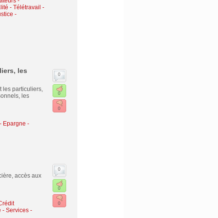
ateurs -
lité
-
Télétravail -
stice -
iers, les
0
les particuliers,
0
sonnels, les
0
- Epargne -
0
cière, accès aux
0
Crédit
0
é
-
Services -