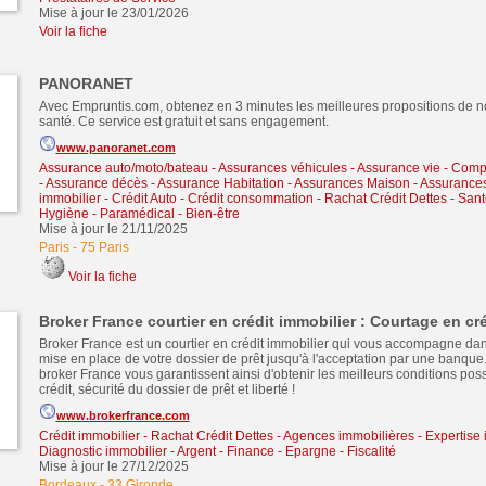
Mise à jour le 23/01/2026
Voir la fiche
PANORANET
Avec Empruntis.com, obtenez en 3 minutes les meilleures propositions de n
santé. Ce service est gratuit et sans engagement.
www.panoranet.com
Assurance auto/moto/bateau - Assurances véhicules
-
Assurance vie - Comp
- Assurance décès
-
Assurance Habitation - Assurances Maison - Assurance
immobilier
-
Crédit Auto
-
Crédit consommation
-
Rachat Crédit Dettes
-
Sant
Hygiène - Paramédical - Bien-être
Mise à jour le 21/11/2025
Paris
-
75 Paris
Voir la fiche
Broker France courtier en crédit immobilier : Courtage en cré
Broker France est un courtier en crédit immobilier qui vous accompagne dans
mise en place de votre dossier de prêt jusqu'à l'acceptation par une banque.
broker France vous garantissent ainsi d'obtenir les meilleurs conditions poss
crédit, sécurité du dossier de prêt et liberté !
www.brokerfrance.com
Crédit immobilier
-
Rachat Crédit Dettes
-
Agences immobilières - Expertise 
Diagnostic immobilier
-
Argent - Finance - Epargne - Fiscalité
Mise à jour le 27/12/2025
Bordeaux
-
33 Gironde