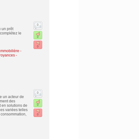
0
u un prêt
 complétez le
0
0
immobilière -
royances -
0
e un acteur de
ement des
t en solutions de
0
s variées telles
de consommation,
0