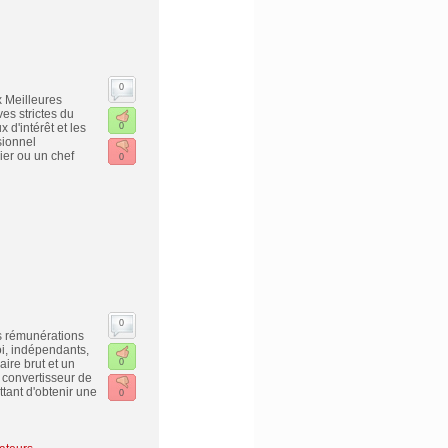
0
x Meilleures
es strictes du
 d'intérêt et les
0
sionnel
ier ou un chef
0
0
es rémunérations
oi, indépendants,
ire brut et un
0
n convertisseur de
ttant d'obtenir une
0