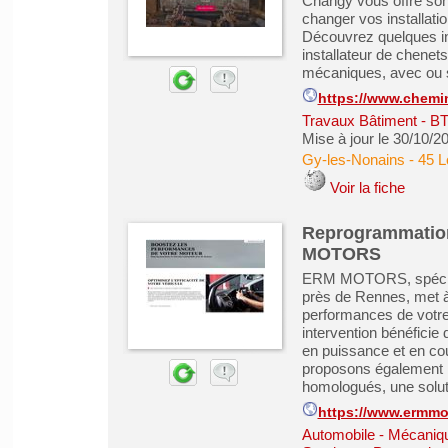
Changy vous offre son
changer vos installati
Découvrez quelques int
installateur de chenet
mécaniques, avec ou s
https://www.chemi
Travaux Bâtiment - B
Mise à jour le 30/10/2
Gy-les-Nonains
-
45 L
Voir la fiche
Reprogrammation
MOTORS
ERM MOTORS, spécialis
près de Rennes, met à 
performances de votre
intervention bénéficie
en puissance et en coup
proposons également l
homologués, une soluti
https://www.ermmot
Automobile - Mécanique