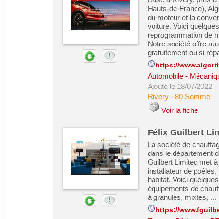
Hauts-de-France), Alg
du moteur et la conver
voiture. Voici quelque
reprogrammation de mot
Notre société offre au
gratuitement ou si répa
https://www.algori
Automobile - Mécanique
Ajouté le 18/07/2022
Rivery
-
80 Somme
Voir la fiche
Félix Guilbert Li
La société de chauffage
dans le département d´I
Guilbert Limited met à
installateur de poêles
habitat. Voici quelques
équipements de chauffa
à granulés, mixtes, ...
https://www.fguilb