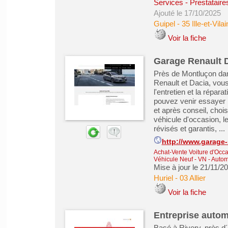
Services - Prestataire
Ajouté le 17/10/2025
Guipel
-
35 Ille-et-Vila
Voir la fiche
Garage Renault 
Près de Montluçon dans
Renault et Dacia, vous
l'entretien et la répar
pouvez venir essayer 
et après conseil, choi
véhicule d'occasion, l
révisés et garantis, ...
http://www.garage
Achat-Vente Voiture d'Occa
Véhicule Neuf - VN
-
Automo
Mise à jour le 21/11/2
Huriel
-
03 Allier
Voir la fiche
Entreprise autom
Basé à Rivery, près d