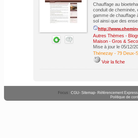
Chauffage au bioeteha
conduit de cheminée, c
gamme de chauffage à 
sol ainsi que des ens
http://www.chemine
Autres Thèmes - Blogs
Maison - Gros & Sec
Mise à jour le 05/12/2
Thénezay
-
79 Deux-
Voir la fiche
Focus :
CGU
-
Sitemap
-
Référencement Express
Politique de conf