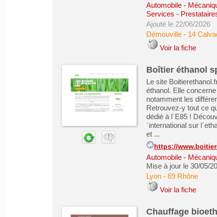
Automobile - Mécanique
Services - Prestataire
Ajouté le 22/06/2026
Démouville
-
14 Calva
Voir la fiche
Boîtier éthanol s
Le site Boitierethanol.
éthanol. Elle concerne
notamment les différent
Retrouvez-y tout ce qu’i
dédié à l´E85 ! Découvr
´international sur l´et
et ...
https://www.boitier
Automobile - Mécanique
Mise à jour le 30/05/2
Lyon
-
69 Rhône
Voir la fiche
Chauffage bioeth