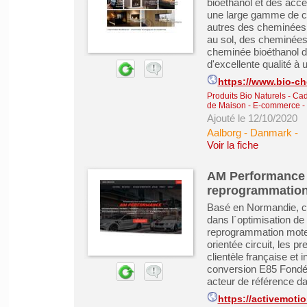
bioéthanol et des acc
une large gamme de ch
autres des cheminées
au sol, des cheminées
cheminée bioéthanol 
d'excellente qualité à un
https://www.bio-ch
Produits Bio Naturels
-
Cad
de Maison
-
E-commerce - 
Ajouté le 12/10/2020
Aalborg - Danmark
-
Voir la fiche
AM Performance 
reprogrammatio
Basé en Normandie, ce
dans l´optimisation de
reprogrammation moteu
orientée circuit, les p
clientèle française et
conversion E85 Fondé
acteur de référence da
https://activemotio