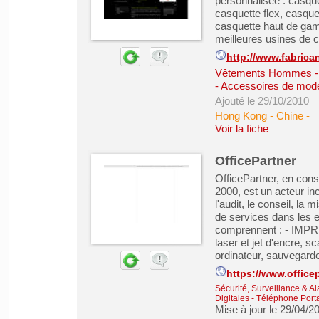
personnalisée : casquett
casquette flex, casquet
casquette haut de gam
meilleures usines de 
http://www.fabrica
Vêtements Hommes - 
- Accessoires de mod
Ajouté le 29/10/2010
Hong Kong - Chine
-
Voir la fiche
OfficePartner
OfficePartner, en con
2000, est un acteur in
l'audit, le conseil, la 
de services dans les e
comprennent : - IMPRE
laser et jet d'encre, 
ordinateur, sauvegarde,
https://www.officep
Sécurité, Surveillance & A
Digitales
-
Téléphone Porta
Mise à jour le 29/04/2