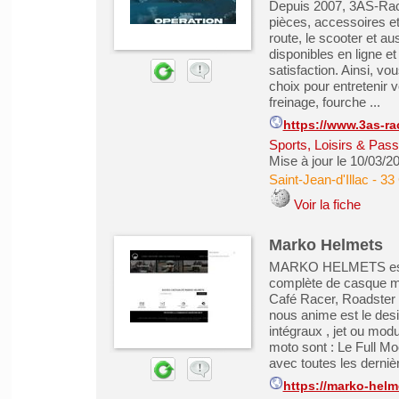
Depuis 2007, 3AS-Racin
pièces, accessoires et
route, le scooter et a
disponibles en ligne e
satisfaction. Ainsi, v
choix pour entretenir 
freinage, fourche ...
https://www.3as-r
Sports, Loisirs & Pass
Mise à jour le 10/03/2
Saint-Jean-d'Illac
-
33
Voir la fiche
Marko Helmets
MARKO HELMETS est u
complète de casque mot
Café Racer, Roadster ,
nous anime est le desi
intégraux , jet ou mod
moto sont : Le Full Mo
avec toutes les dernièr
https://marko-hel