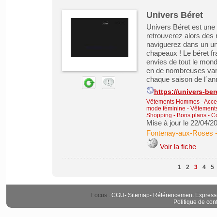
Univers Béret
Univers Béret est une 
retrouverez alors des
naviguerez dans un uni
chapeaux ! Le béret fra
envies de tout le monde
en de nombreuses vari
chaque saison de l´anné
https://univers-be
Vêtements Hommes - Acce
mode féminine
-
Vêtements
Shopping - Bons plans - 
Mise à jour le 22/04/2
Fontenay-aux-Roses
Voir la fiche
1
2
3
4
5
Focus :
CGU
-
Sitemap
-
Référencement Express
Politique de conf