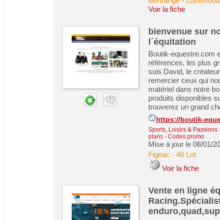
Bertrange - Luxembou
Voir la fiche
bienvenue sur no
l´équitation
Boutik-equestre.com es
références, les plus g
suis David, le créateur
remercier ceux qui no
matériel dans notre b
produits disponibles s
trouverez un grand cho
https://boutik-equ
Sports, Loisirs & Passions
plans - Codes promo
Mise à jour le 08/01/2
Figeac
-
46 Lot
Voir la fiche
Vente en ligne é
Racing.Spécialis
enduro,quad,sup