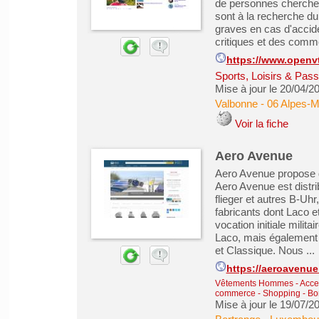
de personnes cherchent
sont à la recherche du
graves en cas d'accide
critiques et des comme
https://www.openvt
Sports, Loisirs & Pass
Mise à jour le 20/04/2
Valbonne
-
06 Alpes-M
Voir la fiche
Aero Avenue
Aero Avenue propose d
Aero Avenue est distri
flieger et autres B-Uh
fabricants dont Laco e
vocation initiale milit
Laco, mais également l
et Classique. Nous ...
https://aeroavenu
Vêtements Hommes - Acce
commerce - Shopping - Bo
Mise à jour le 19/07/2