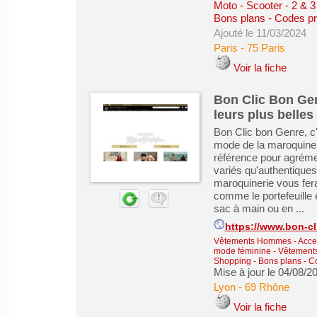
Moto - Scooter - 2 & 3
Bons plans - Codes p
Ajouté le 11/03/2024
Paris
-
75 Paris
Voir la fiche
Bon Clic Bon Gen
leurs plus belles
Bon Clic bon Genre, c'
mode de la maroquinerie
référence pour agréme
variés qu'authentiques r
maroquinerie vous fera
comme le portefeuille en
sac à main ou en ...
https://www.bon-cl
Vêtements Hommes - Acce
mode féminine
-
Vêtements
Shopping - Bons plans - 
Mise à jour le 04/08/2
Lyon
-
69 Rhône
Voir la fiche