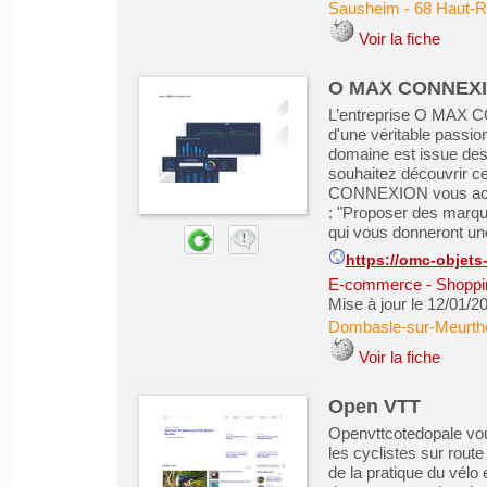
Sausheim
-
68 Haut-R
Voir la fiche
O MAX CONNEXION
L’entreprise O MAX C
d'une véritable passio
domaine est issue des
souhaitez découvrir ce
CONNEXION vous accom
: "Proposer des marque
qui vous donneront une 
https://omc-objet
E-commerce - Shoppin
Mise à jour le 12/01/2
Dombasle-sur-Meurth
Voir la fiche
Open VTT
Openvttcotedopale vou
les cyclistes sur rout
de la pratique du vélo