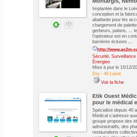
Montargis, Nemo
Implantée dans le Loir
conception et la fabric
abattante pour les accè
chargement de palettes
gerbeurs, palans, … le
l’opérateur est en cont
barrières écluses ...
http://www.ac2m-sar
Sécurité, Surveillanc
Énergies
Mise à jour le 15/12/2
Dry
-
45 Loiret
Voir la fiche
Etik Ouest Médic
pour le médical e
Spécialisé depuis 40 a
Médical s'adresse aux 
groupe propose des ét
administratifs, des ph
restaurations collecti