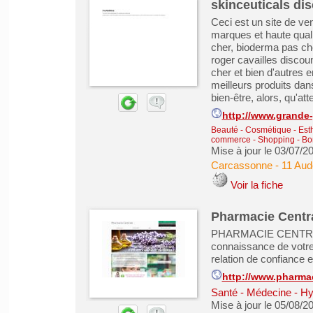
skinceuticals di
Ceci est un site de ve
marques et haute qual
cher, bioderma pas cher
roger cavailles discou
cher et bien d'autres 
meilleurs produits dan
bien-être, alors, qu'at
http://www.grande-
Beauté - Cosmétique - Est
commerce - Shopping - Bo
Mise à jour le 03/07/2
Carcassonne
-
11 Aud
Voir la fiche
Pharmacie Centra
PHARMACIE CENTRALE 
connaissance de votre
relation de confiance 
http://www.pharmac
Santé - Médecine - Hy
Mise à jour le 05/08/2