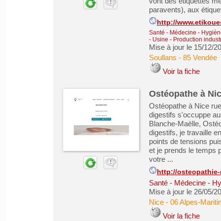
vont des étiquettes m
paravents), aux étiquet
http://www.etikoue
Santé - Médecine - Hygiène
- Usine - Production industr
Mise à jour le 15/12/2
Soullans
-
85 Vendée
Voir la fiche
Ostéopathe à Nic
Ostéopathe à Nice rue 
digestifs s'occuppe au
Blanche-Maëlle, Ostéo
digestifs, je travaille
points de tensions puis
et je prends le temps 
votre ...
http://osteopathie-
Santé - Médecine - Hy
Mise à jour le 26/05/2
Nice
-
06 Alpes-Marit
Voir la fiche