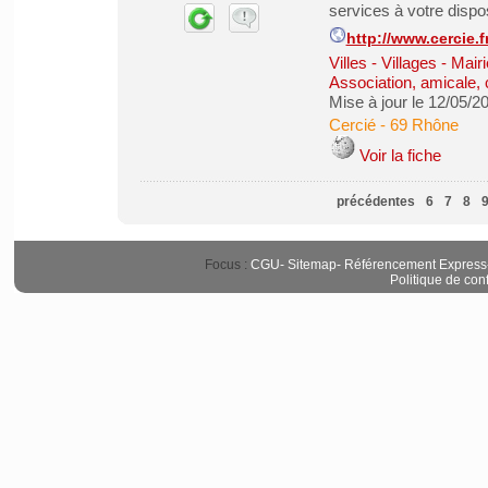
services à votre disposi
http://www.cercie.f
Villes - Villages - M
Association, amicale, c
Mise à jour le 12/05/2
Cercié
-
69 Rhône
Voir la fiche
précédentes
6
7
8
Focus :
CGU
-
Sitemap
-
Référencement Express
Politique de conf