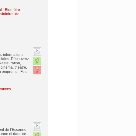
 - Bien-être
-
stataires de
0
s informations,
sociales. Découvrez
Restauration,
0
 cinéma, théâtre,
u emprunter. Fête
0
cances -
0
ent de l’Essonne,
sonne et dans ce