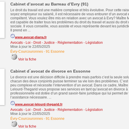
Cabinet d’avocat au Barreau d’Evry (91)
Le droit du travail est une matière complexe et très évolutive. Pour cette rai
soyez employeur ou salarié, il est nécessaire de vous entourer d’un avocat en
compétent. Vous voulez être mis en relation avec un avocat à Evry? Maît
est capable de traiter tous les problèmes du droit du travail et aussi du droit 
sociale. Il vous conseille, vous assiste et vous représente devant les juridic
Il prend en ...
www.avocat-diarra.fr
Avocats - Loi - Droit - Justice - Réglementation - Législation
Mise à jour le 22/05/2025
Évry-Courcouronnes
-
91 Essonne
Voir la fiche
Cabinet d´avocat de divorce en Essonne
Le divorce est une décision difficile à prendre mais parfois c’est la seule so
chacun des deux conjoints puisse terminer sa vie loin des problèmes. C’es
peu complexe et nécessite l’intervention d’un avocat. Dans ce cadre, Maître 
Lelourd-Thegarid vous propose ses services en tant qu’avocat en divorce à
professionnelle est dotée d’un grand savoir-faire juridique qui lui permet de v
l’assistance nécessaire. ...
www.avocat-lelourd-thegarid.fr
Avocats - Loi - Droit - Justice - Réglementation - Législation
Mise à jour le 22/05/2025
Évry-Courcouronnes
-
91 Essonne
Voir la fiche