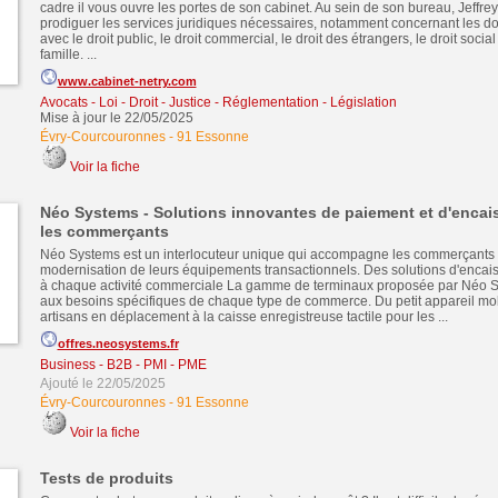
cadre il vous ouvre les portes de son cabinet. Au sein de son bureau, Jeffr
prodiguer les services juridiques nécessaires, notamment concernant les dos
avec le droit public, le droit commercial, le droit des étrangers, le droit social 
famille. ...
www.cabinet-netry.com
Avocats - Loi - Droit - Justice - Réglementation - Législation
Mise à jour le 22/05/2025
Évry-Courcouronnes
-
91 Essonne
Voir la fiche
Néo Systems - Solutions innovantes de paiement et d'enca
les commerçants
Néo Systems est un interlocuteur unique qui accompagne les commerçants 
modernisation de leurs équipements transactionnels. Des solutions d'enca
à chaque activité commerciale La gamme de terminaux proposée par Néo 
aux besoins spécifiques de chaque type de commerce. Du petit appareil mob
artisans en déplacement à la caisse enregistreuse tactile pour les ...
offres.neosystems.fr
Business - B2B - PMI - PME
Ajouté le 22/05/2025
Évry-Courcouronnes
-
91 Essonne
Voir la fiche
Tests de produits