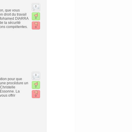
0
son, que vous
 droit du travail
re Mohamed DIARRA
0
de la sécurité
tions compétentes.
0
0
lution pour que
t une procédure un
Christelle
0
 Essonne. La
ous offrir
0