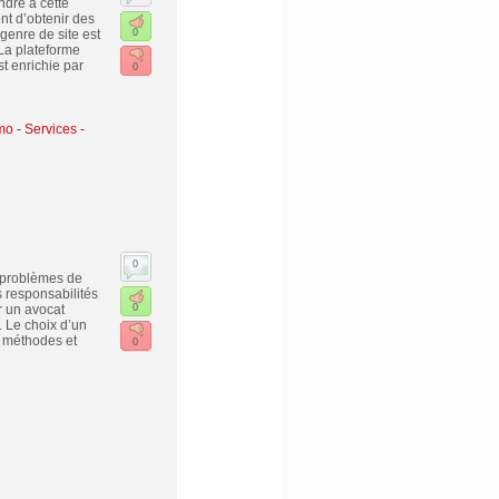
ndre à cette
nt d’obtenir des
 genre de site est
0
 La plateforme
t enrichie par
0
mo
-
Services -
0
s problèmes de
s responsabilités
er un avocat
0
. Le choix d’un
s méthodes et
0