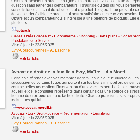
Comment acheter un produit en ligne à moindre coût ? Il est difficile de répo
question sans parler des comparateurs. Il s’agit de guides qui vous permette
conseils lors de l’achat de tel ou tel autre produit. L´objectif que présente ce
de vous aider à cibler le produit qui pourra satisfaire au mieux vos besoins.
Optare est un comparateur qui s’intéresse à une pléthore de produits. Elle es
plusieurs ...
optare.fr
Cadeau idées cadeaux
-
E-commerce - Shopping - Bons plans - Codes pro
Prestataires de Service
Mise à jour le 22/05/2025
Évry-Courcouronnes
-
91 Essonne
Voir la fiche
Avocat en droit de la famille à Evry, Maître Lidia Morelli
Certains différends avec vos membres de familles tels que le divorce ou le
succession ou certains litiges qui portent sur les biens immobiliers ou sur le
contractuelles nécessitent l’intervention d’un avocat expert. Le fait de trouv
aguerri et de le consulter représente dans certains cas une source de stress
homme de droit peut être une tâche difficile. Chaque praticien a ses propre
techniques qui lui ...
www.avocat-morelli.fr
Avocats - Loi - Droit - Justice - Réglementation - Législation
Mise à jour le 22/05/2025
Évry-Courcouronnes
-
91 Essonne
Voir la fiche