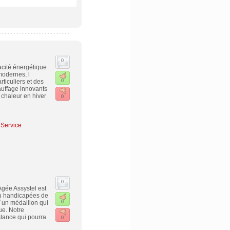
0
acité énergétique
modernes, l
ticuliers et des
0
auffage innovants
s chaleur en hiver
0
 Service
0
Agée Assystel est
ou handicapées de
d´un médaillon qui
0
ue. Notre
stance qui pourra
0