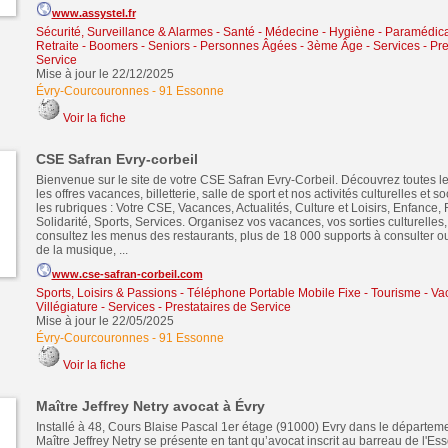
www.assystel.fr
Sécurité, Surveillance & Alarmes
-
Santé - Médecine - Hygiène - Paramédical
Retraite - Boomers - Seniors - Personnes Âgées - 3ème Âge
-
Services - Pre
Service
Mise à jour le 22/12/2025
Évry-Courcouronnes
-
91 Essonne
Voir la fiche
CSE Safran Evry-corbeil
Bienvenue sur le site de votre CSE Safran Evry-Corbeil. Découvrez toutes le
les offres vacances, billetterie, salle de sport et nos activités culturelles et 
les rubriques : Votre CSE, Vacances, Actualités, Culture et Loisirs, Enfance, 
Solidarité, Sports, Services. Organisez vos vacances, vos sorties culturelles,
consultez les menus des restaurants, plus de 18 000 supports à consulter o
de la musique, ...
www.cse-safran-corbeil.com
Sports, Loisirs & Passions
-
Téléphone Portable Mobile Fixe
-
Tourisme - Va
Villégiature
-
Services - Prestataires de Service
Mise à jour le 22/05/2025
Évry-Courcouronnes
-
91 Essonne
Voir la fiche
Maître Jeffrey Netry avocat à Évry
Installé à 48, Cours Blaise Pascal 1er étage (91000) Evry dans le départem
Maître Jeffrey Netry se présente en tant qu’avocat inscrit au barreau de l'Es