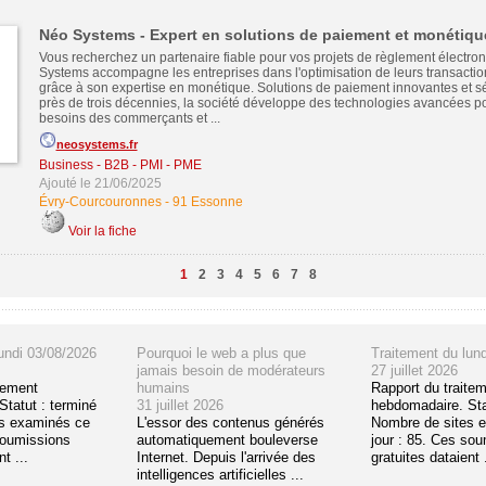
Néo Systems - Expert en solutions de paiement et monétiqu
Vous recherchez un partenaire fiable pour vos projets de règlement électro
Systems accompagne les entreprises dans l'optimisation de leurs transacti
grâce à son expertise en monétique. Solutions de paiement innovantes et 
près de trois décennies, la société développe des technologies avancées p
besoins des commerçants et ...
neosystems.fr
Business - B2B - PMI - PME
Ajouté le 21/06/2025
Évry-Courcouronnes
-
91 Essonne
Voir la fiche
1
2
3
4
5
6
7
8
undi 03/08/2026
Pourquoi le web a plus que
Traitement du lun
jamais besoin de modérateurs
27 juillet 2026
tement
humains
Rapport du traite
tatut : terminé
31 juillet 2026
hebdomadaire. Sta
s examinés ce
L'essor des contenus générés
Nombre de sites 
soumissions
automatiquement bouleverse
jour : 85. Ces so
t ...
Internet. Depuis l'arrivée des
gratuites dataient .
intelligences artificielles ...