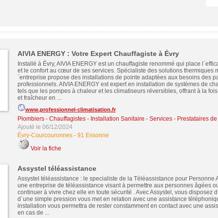
AIVIA ENERGY : Votre Expert Chauffagiste à Évry
Installé à Évry, AIVIA ENERGY est un chauffagiste renommé qui place l´effic
et le confort au cœur de ses services. Spécialiste des solutions thermiques 
´entreprise propose des installations de pointe adaptées aux besoins des par
professionnels. AIVIA ENERGY est expert en installation de systèmes de ch
tels que les pompes à chaleur et les climatiseurs réversibles, offrant à la foi
et fraîcheur en ...
www.professionnel-climatisation.fr
Plombiers - Chauffagistes - Installation Sanitaire
-
Services - Prestataires de
Ajouté le 06/12/2024
Évry-Courcouronnes
-
91 Essonne
Voir la fiche
Assystel téléassistance
Assystel téléassistance : le specialiste de la Téléassistance pour Personne 
une entreprise de téléassistance visant à permettre aux personnes âgées 
continuer à vivre chez elle en toute sécurité . Avec Assystel, vous disposez 
d´une simple pression vous met en relation avec une assistance téléphoniq
installation vous permettra de rester constamment en contact avec une assi
en cas de ...