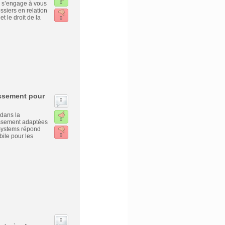
ey s’engage à vous
0
siers en relation
et le droit de la
0
issement pour
0
dans la
0
issement adaptées
Systems répond
ile pour les
0
0