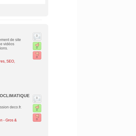
0
ement de site
de vidéos
ions.
0
0
es, SEO,
OCLIMATIQUE
0
sion deco.fr.
0
0
n - Gros &