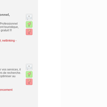
onnel,
0
 Professionnel
0
nt touristique,
ratuit !!!
0
 netlinking
-
0
 vos services, il
rs de recherche.
optimiser au
0
0
encement