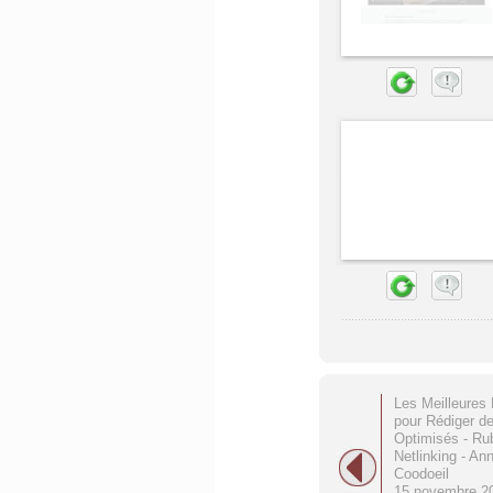
Les Meilleures
pour Rédiger de
Optimisés - Ru
Netlinking - An
Coodoeil
15 novembre 2