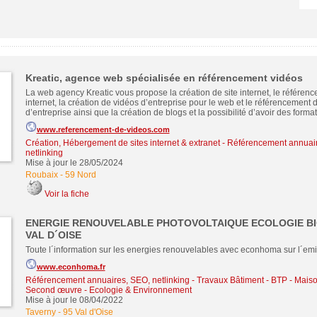
Kreatic, agence web spécialisée en référencement vidéos
La web agency Kreatic vous propose la création de site internet, le référenc
internet, la création de vidéos d’entreprise pour le web et le référencement 
d’entreprise ainsi que la création de blogs et la possibilité d’avoir des format
www.referencement-de-videos.com
Création, Hébergement de sites internet & extranet
-
Référencement annuair
netlinking
Mise à jour le 28/05/2024
Roubaix
-
59 Nord
Voir la fiche
ENERGIE RENOUVELABLE PHOTOVOLTAIQUE ECOLOGIE BI
VAL D´OISE
Toute l´information sur les energies renouvelables avec econhoma sur l´emis
www.econhoma.fr
Référencement annuaires, SEO, netlinking
-
Travaux Bâtiment - BTP - Maiso
Second œuvre
-
Ecologie & Environnement
Mise à jour le 08/04/2022
Taverny
-
95 Val d'Oise