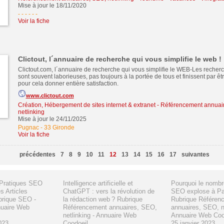
Mise à jour le 18/11/2020
- - - - -
-
Voir la fiche
Clictout, l´annuaire de recherche qui vous simplifie le web !
Clictout.com, l´annuaire de recherche qui vous simplifie le WEB-Les recherc
sont souvent laborieuses, pas toujours à la portée de tous et finissent par ê
pour cela donner entière satisfaction.
www.clictout.com
Création, Hébergement de sites internet & extranet
-
Référencement annuair
netlinking
Mise à jour le 24/11/2025
Pugnac
-
33 Gironde
Voir la fiche
précédentes
7
8
9
10
11
12
13
14
15
16
17
suivantes
 Pratiques SEO
Intelligence artificielle et
Pourquoi le nombr
s Articles
ChatGPT : vers la révolution de
SEO explose à Par
brique SEO -
la rédaction web ? Rubrique
Rubrique Référen
nuaire Web
Référencement annuaires, SEO,
annuaires, SEO, ne
netlinking - Annuaire Web
Annuaire Web Coo
023
Coodoeil
25 janvier 2023