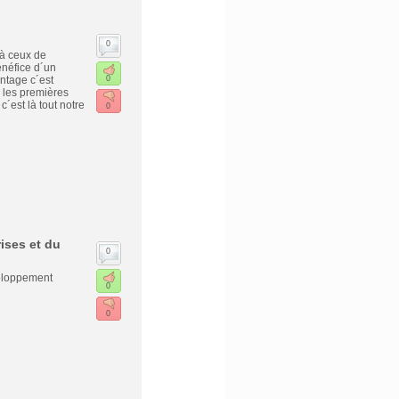
0
s à ceux de
énéfice d´un
antage c´est
0
 les premières
c´est là tout notre
0
ises et du
0
veloppement
0
0