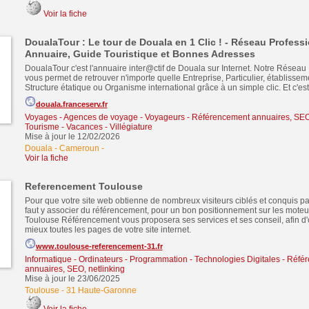
Voir la fiche
DoualaTour : Le tour de Douala en 1 Clic ! - Réseau Professi
Annuaire, Guide Touristique et Bonnes Adresses
DoualaTour c'est l'annuaire inter@ctif de Douala sur Internet. Notre Réseau
vous permet de retrouver n'importe quelle Entreprise, Particulier, établisseme
Structure étatique ou Organisme international grâce à un simple clic. Et c'est g
douala.franceserv.fr
Voyages - Agences de voyage - Voyageurs
-
Référencement annuaires, SEO,
Tourisme - Vacances - Villégiature
Mise à jour le 12/02/2026
Douala - Cameroun
-
Voir la fiche
Referencement Toulouse
Pour que votre site web obtienne de nombreux visiteurs ciblés et conquis par
faut y associer du référencement, pour un bon positionnement sur les moteu
Toulouse Référencement vous proposera ses services et ses conseil, afin d'
mieux toutes les pages de votre site internet.
www.toulouse-referencement-31.fr
Informatique - Ordinateurs - Programmation - Technologies Digitales
-
Référ
annuaires, SEO, netlinking
Mise à jour le 23/06/2025
Toulouse
-
31 Haute-Garonne