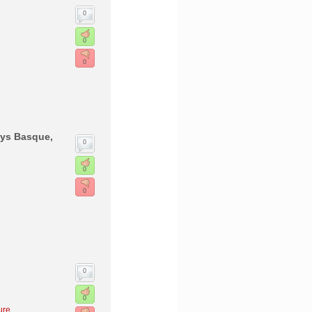
0
0
0
ays Basque,
0
0
0
0
0
ure