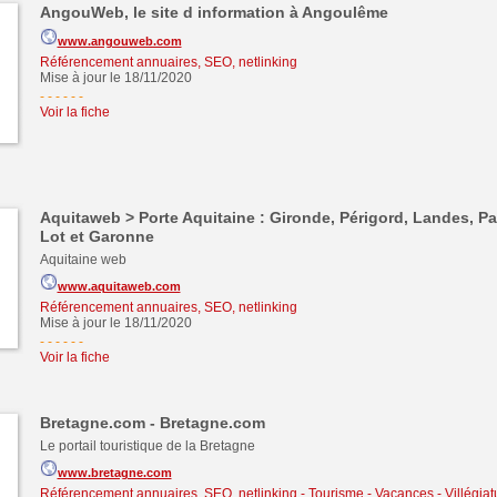
AngouWeb, le site d information à Angoulême
www.angouweb.com
Référencement annuaires, SEO, netlinking
Mise à jour le 18/11/2020
- - - - -
-
Voir la fiche
Aquitaweb > Porte Aquitaine : Gironde, Périgord, Landes, P
Lot et Garonne
Aquitaine web
www.aquitaweb.com
Référencement annuaires, SEO, netlinking
Mise à jour le 18/11/2020
- - - - -
-
Voir la fiche
Bretagne.com - Bretagne.com
Le portail touristique de la Bretagne
www.bretagne.com
Référencement annuaires, SEO, netlinking
-
Tourisme - Vacances - Villégiat