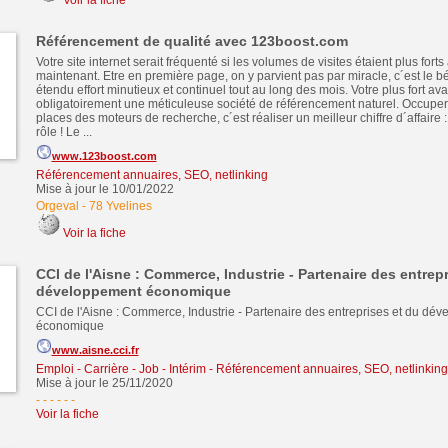
Voir la fiche
Référencement de qualité avec 123boost.com
Votre site internet serait fréquenté si les volumes de visites étaient plus fort
maintenant. Etre en première page, on y parvient pas par miracle, c´est le b
étendu effort minutieux et continuel tout au long des mois. Votre plus fort av
obligatoirement une méticuleuse société de référencement naturel. Occuper
places des moteurs de recherche, c´est réaliser un meilleur chiffre d´affaire : 
rôle ! Le ...
www.123boost.com
Référencement annuaires, SEO, netlinking
Mise à jour le 10/01/2022
Orgeval
-
78 Yvelines
Voir la fiche
CCI de l'Aisne : Commerce, Industrie - Partenaire des entrepr
développement économique
CCI de l'Aisne : Commerce, Industrie - Partenaire des entreprises et du dé
économique
www.aisne.cci.fr
Emploi - Carrière - Job - Intérim
-
Référencement annuaires, SEO, netlinking
Mise à jour le 25/11/2020
- - - - -
-
Voir la fiche