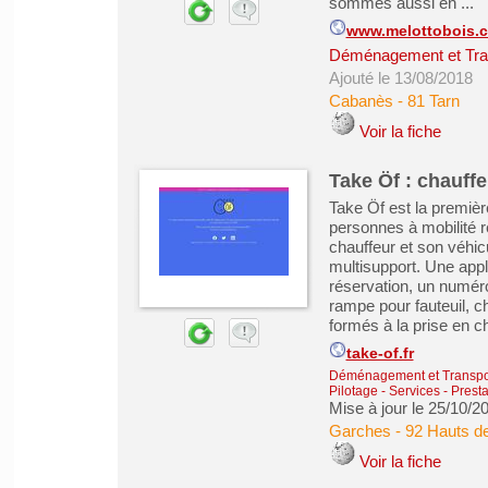
sommes aussi en ...
www.melottobois.
Déménagement et Tra
Ajouté le 13/08/2018
Cabanès
-
81 Tarn
Voir la fiche
Take Öf : chauff
Take Öf est la premièr
personnes à mobilité 
chauffeur et son véhi
multisupport. Une appl
réservation, un numér
rampe pour fauteuil, c
formés à la prise en c
take-of.fr
Déménagement et Transpo
Pilotage
-
Services - Presta
Mise à jour le 25/10/2
Garches
-
92 Hauts d
Voir la fiche