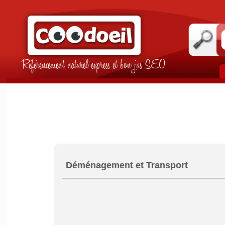
Référencement naturel express et bon jus SEO
Déménagement et Transport