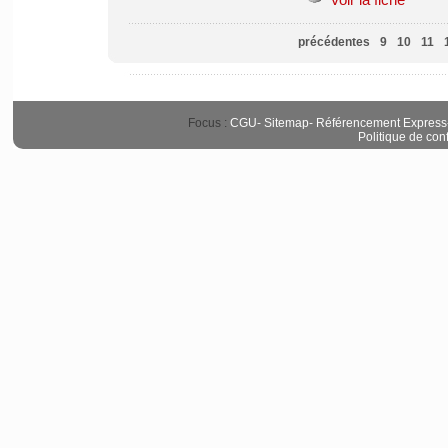
précédentes
9
10
11
Focus :
CGU
-
Sitemap
-
Référencement Express
Politique de conf