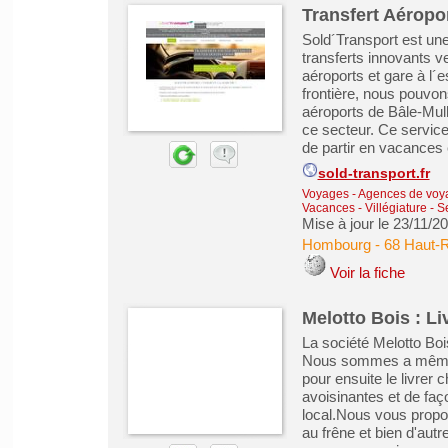
Transfert Aéropor
Sold´Transport est une
transferts innovants ve
aéroports et gare à l´
frontière, nous pouvon
aéroports de Bâle-Mulh
ce secteur. Ce servic
de partir en vacances e
sold-transport.fr
Voyages - Agences de voy
Vacances - Villégiature
-
Se
Mise à jour le 23/11/2
Hombourg
-
68 Haut-R
Voir la fiche
Melotto Bois : Li
La société Melotto Boi
Nous sommes a même de 
pour ensuite le livrer
avoisinantes et de faço
local.Nous vous propos
au frêne et bien d'autr