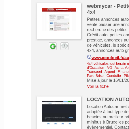
webmycar - Petit
4x4
Petites annonces auto 
vente passer une ann
recherche des petites
Crédit auto. petites a
prestige, annonces aut
de véhicules, le spécia
4x4, annonces auto grat
www.coodoeil.fr/a
4x4 véhicules tout terrain 
d'Occasion - VO
-
Achat-Ve
Transport
-
Argent - Finance
Pare-Brise - Conduite - Pil
Mise à jour le 16/01/2
Voir la fiche
LOCATION AUT
Location Autocar met 
adaptée à tout type d
besoins au meilleur pr
minibus à Bruxelles p
évènementiel, Cont