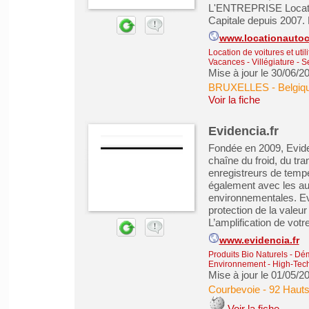
L'ENTREPRISE Location
Capitale depuis 2007. E
www.locationautoc
Location de voitures et utili
Vacances - Villégiature
-
Se
Mise à jour le 30/06/2
BRUXELLES - Belgiq
Voir la fiche
Evidencia.fr
Fondée en 2009, Eviden
chaîne du froid, du t
enregistreurs de tempé
également avec les au
environnementales. Evi
protection de la valeur
L’amplification de votre 
www.evidencia.fr
Produits Bio Naturels
-
Dém
Environnement
-
High-Tech
Mise à jour le 01/05/2
Courbevoie
-
92 Hauts
Voir la fiche