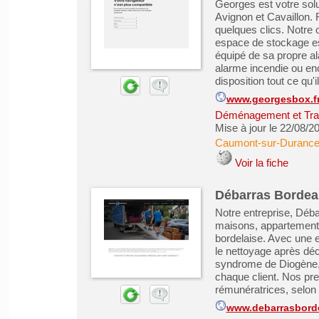
Georges est votre solu
Avignon et Cavaillon. 
quelques clics. Notre 
espace de stockage est
équipé de sa propre al
alarme incendie ou enc
disposition tout ce qu'il 
www.georgesbox.f
Déménagement et Tra
Mise à jour le 22/08/2
Caumont-sur-Duranc
Voir la fiche
Débarras Bordeau
Notre entreprise, Déb
maisons, appartements
bordelaise. Avec une 
le nettoyage après déc
syndrome de Diogène,
chaque client. Nos pre
rémunératrices, selon 
www.debarrasborde