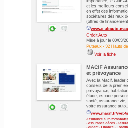
importance, le Club Aut
et les meilleurs consei
en effet des informatio
sociétaires désireux d
(offres de financements
www.clubauto-maaf
Crédit Auto
Mise à jour le 09/09/2
Puteaux
-
92 Hauts de
Voir la fiche
MACIF Assurance
et prévoyance
Avec la Macif, leader 
conseils de la premièr
prévoyance, habitation,
étude, espace personna
santé, assurance vie, 
votre assurance auto..
www.macif.fr/web/si
Assurance auto/moto/batea
- Assurance décès
-
Assura
-
Argent - Finance - Epargne