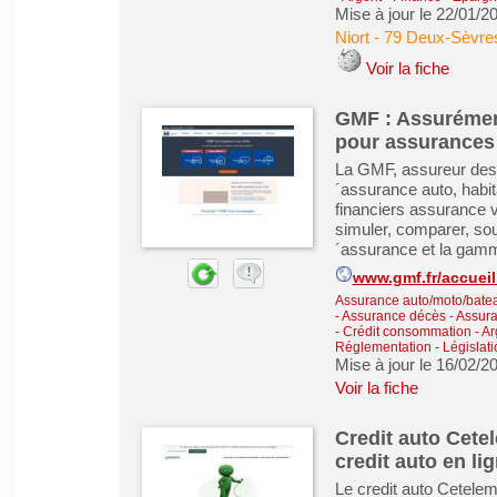
Mise à jour le 22/01/2
Niort
-
79 Deux-Sèvre
Voir la fiche
GMF : Assurément
pour assurances 
La GMF, assureur des f
´assurance auto, habita
financiers assurance v
simuler, comparer, so
´assurance et la gam
www.gmf.fr/accueil
Assurance auto/moto/batea
- Assurance décès
-
Assura
-
Crédit consommation
-
Ar
Réglementation - Législati
Mise à jour le 16/02/2
Voir la fiche
Credit auto Cete
credit auto en li
Le credit auto Cetelem