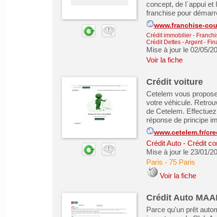
concept, de l´appui et 
franchise pour démarre
www.franchise-cour
Crédit immobilier
-
Franchi
Crédit Dettes
-
Argent - Fin
Mise à jour le 02/05/2
Voir la fiche
Crédit voiture
Cetelem vous propose d
votre véhicule. Retrouv
de Cetelem. Effectuez 
réponse de principe i
www.cetelem.fr/cre
Crédit Auto
-
Crédit c
Mise à jour le 23/01/2
Paris
-
75 Paris
Voir la fiche
Crédit Auto MAA
Parce qu'un prêt auto