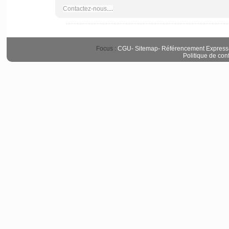
Contactez-nous
....
Focus :
CGU
-
Sitemap
-
Référencement Express
Politique de conf