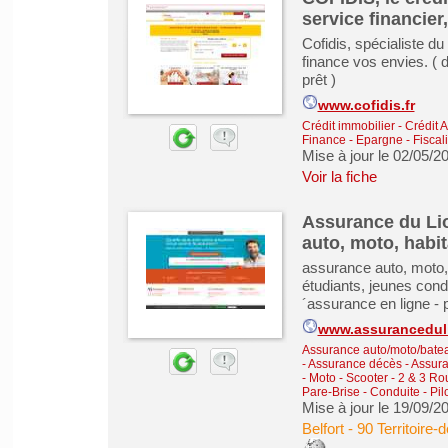
service financier
Cofidis, spécialiste d
finance vos envies. ( 
prêt )
www.cofidis.fr
Crédit immobilier
-
Crédit 
Finance - Epargne - Fiscali
Mise à jour le 02/05/2
Voir la fiche
Assurance du Li
auto, moto, habit
assurance auto, moto, 
étudiants, jeunes cond
´assurance en ligne - 
www.assuranceduli
Assurance auto/moto/batea
- Assurance décès
-
Assura
-
Moto - Scooter - 2 & 3 Ro
Pare-Brise - Conduite - Pil
Mise à jour le 19/09/2
Belfort
-
90 Territoire-d