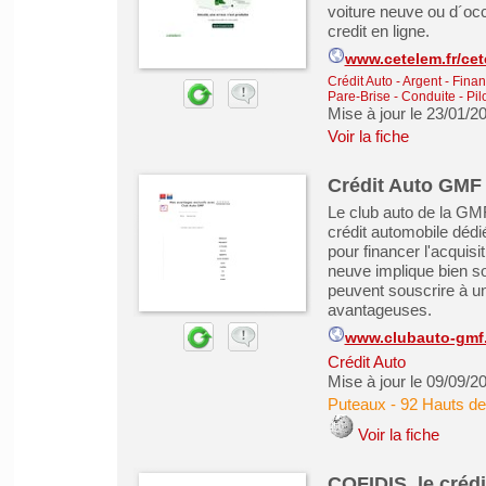
voiture neuve ou d´occ
credit en ligne.
www.cetelem.fr/cet
Crédit Auto
-
Argent - Finan
Pare-Brise - Conduite - Pil
Mise à jour le 23/01/2
Voir la fiche
Crédit Auto GMF
Le club auto de la GMF
crédit automobile dédi
pour financer l'acquisi
neuve implique bien so
peuvent souscrire à un
avantageuses.
www.clubauto-gmf.
Crédit Auto
Mise à jour le 09/09/2
Puteaux
-
92 Hauts de
Voir la fiche
COFIDIS, le créd