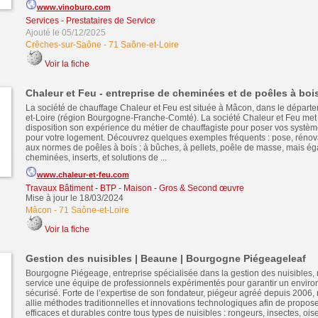
www.vinoburo.com
Services - Prestataires de Service
Ajouté le 05/12/2025
Crêches-sur-Saône
-
71 Saône-et-Loire
Voir la fiche
Chaleur et Feu - entreprise de cheminées et de poêles à bo
La société de chauffage Chaleur et Feu est située à Mâcon, dans le départ
et-Loire (région Bourgogne-Franche-Comté). La société Chaleur et Feu met 
disposition son expérience du métier de chauffagiste pour poser vos systè
pour votre logement. Découvrez quelques exemples fréquents : pose, rénova
aux normes de poêles à bois : à bûches, à pellets, poêle de masse, mais é
cheminées, inserts, et solutions de ...
www.chaleur-et-feu.com
Travaux Bâtiment - BTP - Maison - Gros & Second œuvre
Mise à jour le 18/03/2024
Mâcon
-
71 Saône-et-Loire
Voir la fiche
Gestion des nuisibles | Beaune | Bourgogne Piégeageleaf
Bourgogne Piégeage, entreprise spécialisée dans la gestion des nuisibles, 
service une équipe de professionnels expérimentés pour garantir un enviro
sécurisé. Forte de l’expertise de son fondateur, piégeur agréé depuis 2006, 
allie méthodes traditionnelles et innovations technologiques afin de propose
efficaces et durables contre tous types de nuisibles : rongeurs, insectes, oi