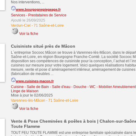
Nos interventions, ...
www.bourgognepiegeage.fr
Services - Prestataires de Service
Ajouté le 26/09/2025
Verdun-Ciel
-
71 Saône-et-Loire
Voir la fiche
Cuisiniste situé près de Mâcon
L´entreprise Socooc Mâcon se trouve à Varennes-lès-Mâcon, dans le dépar
Saône-et-Loire, en région Bourgogne Franche-Comté. La société Socooc M
disposition ses compétences de cuisiniste pour la conception, l´achat et l´ins
cuisines sur mesure pour votre logement. Voici quelques réalisations habitue
mesure, vente et pose d´aménagement intérieur, aménagement de cuisines
(fabrication de meubles ...
www.cuisines-macon.fr
Cuisine - Salle de Bain - Salle d'eau - Douche - WC
-
Mobilier Ameublement 
Linge de Maison
Mise à jour le 02/06/2025
Varennes-lès-Mâcon
-
71 Saône-et-Loire
Voir la fiche
Vente & Pose Cheminées & poêles à bois | Chalon-sur-Saône
Toute Flamme
TOUT FEU TOUTE FLAMME est une entreprise familiale spécialisée dans le