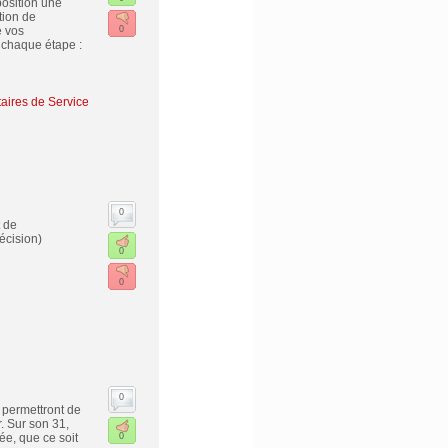
position une
tion de
e vos
0
 chaque étape :
taires de Service
0
 de
écision)
0
0
0
 permettront de
. Sur son 31,
e, que ce soit
0