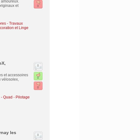
e amoureux.
riginaux et
0
ores
-
Travaux
oration et Linge
eX,
0
es et accessoires
0
 vélosolex,
0
 - Quad - Pilotage
rnay les
0