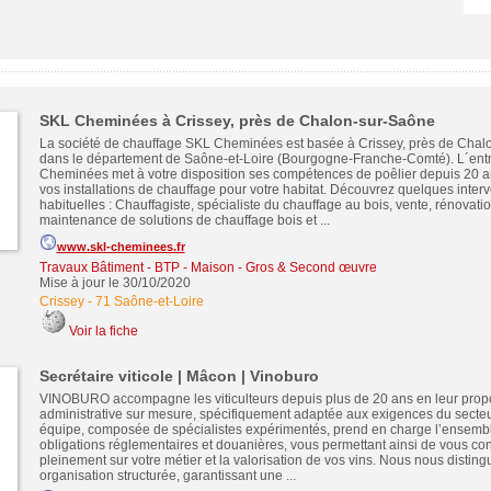
SKL Cheminées à Crissey, près de Chalon-sur-Saône
La société de chauffage SKL Cheminées est basée à Crissey, près de Chal
dans le département de Saône-et-Loire (Bourgogne-Franche-Comté). L´ent
Cheminées met à votre disposition ses compétences de poêlier depuis 20 
vos installations de chauffage pour votre habitat. Découvrez quelques inter
habituelles : Chauffagiste, spécialiste du chauffage au bois, vente, rénovatio
maintenance de solutions de chauffage bois et ...
www.skl-cheminees.fr
Travaux Bâtiment - BTP - Maison - Gros & Second œuvre
Mise à jour le 30/10/2020
Crissey
-
71 Saône-et-Loire
Voir la fiche
Secrétaire viticole | Mâcon | Vinoburo
VINOBURO accompagne les viticulteurs depuis plus de 20 ans en leur prop
administrative sur mesure, spécifiquement adaptée aux exigences du secteur
équipe, composée de spécialistes expérimentés, prend en charge l’ensemb
obligations réglementaires et douanières, vous permettant ainsi de vous co
pleinement sur votre métier et la valorisation de vos vins. Nous nous distin
organisation structurée, garantissant une ...