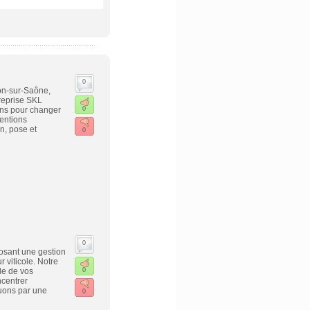
0
on-sur-Saône,
reprise SKL
ans pour changer
0
ventions
n, pose et
0
0
osant une gestion
 viticole. Notre
le de vos
0
ncentrer
guons par une
0