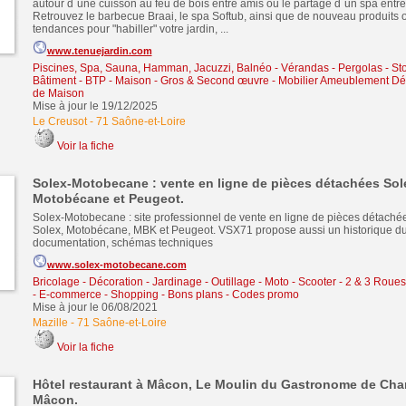
autour d´une cuisson au feu de bois entre amis ou le partage d´un spa entr
Retrouvez le barbecue Braai, le spa Softub, ainsi que de nouveau produits o
tendances pour "habiller" votre jardin, ...
www.tenuejardin.com
Piscines, Spa, Sauna, Hamman, Jacuzzi, Balnéo
-
Vérandas - Pergolas - St
Bâtiment - BTP - Maison - Gros & Second œuvre
-
Mobilier Ameublement Déc
de Maison
Mise à jour le 19/12/2025
Le Creusot
-
71 Saône-et-Loire
Voir la fiche
Solex-Motobecane : vente en ligne de pièces détachées Sol
Motobécane et Peugeot.
Solex-Motobecane : site professionnel de vente en ligne de pièces détaché
Solex, Motobécane, MBK et Peugeot. VSX71 propose aussi un historique du
documentation, schémas techniques
www.solex-motobecane.com
Bricolage - Décoration - Jardinage - Outillage
-
Moto - Scooter - 2 & 3 Roues
-
E-commerce - Shopping - Bons plans - Codes promo
Mise à jour le 06/08/2021
Mazille
-
71 Saône-et-Loire
Voir la fiche
Hôtel restaurant à Mâcon, Le Moulin du Gastronome de Cha
Mâcon.