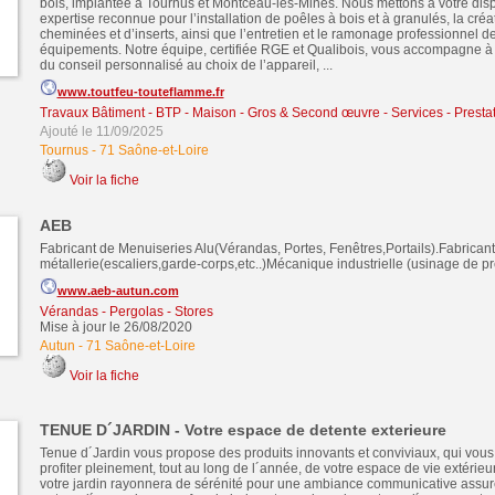
bois, implantée à Tournus et Montceau-les-Mines. Nous mettons à votre dis
expertise reconnue pour l’installation de poêles à bois et à granulés, la créa
cheminées et d’inserts, ainsi que l’entretien et le ramonage professionnel d
équipements. Notre équipe, certifiée RGE et Qualibois, vous accompagne à
du conseil personnalisé au choix de l’appareil, ...
www.toutfeu-touteflamme.fr
Travaux Bâtiment - BTP - Maison - Gros & Second œuvre
-
Services - Presta
Ajouté le 11/09/2025
Tournus
-
71 Saône-et-Loire
Voir la fiche
AEB
Fabricant de Menuiseries Alu(Vérandas, Portes, Fenêtres,Portails).Fabricant
métallerie(escaliers,garde-corps,etc..)Mécanique industrielle (usinage de pr
www.aeb-autun.com
Vérandas - Pergolas - Stores
Mise à jour le 26/08/2020
Autun
-
71 Saône-et-Loire
Voir la fiche
TENUE D´JARDIN - Votre espace de detente exterieure
Tenue d´Jardin vous propose des produits innovants et conviviaux, qui vous
profiter pleinement, tout au long de l´année, de votre espace de vie extérieur
votre jardin rayonnera de sérénité pour une ambiance communicative assuré