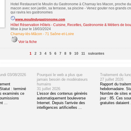
Hotel Restaurant le Moulin du Gastronome à Charnay les Macon, proche du c
macon avec son jardin, sa terrasse, sa piscine - Venez gouter nos grands cr
qui ravira les gastronomes
www.moulindugastronome.com
Hôtel Réservation Hôtels
-
Cuisine, Recettes, Gastronomie & Métiers de bo
Mise à jour le 18/03/2024
Charnay-lès-Mâcon
-
71 Saône-et-Loire
Voir la fiche
1
2
3
4
5
6
7
8
9
10
11
suivantes
undi 03/08/2026
Pourquoi le web a plus que
Traitement du lun
jamais besoin de modérateurs
27 juillet 2026
tement
humains
Rapport du traite
tatut : terminé
31 juillet 2026
hebdomadaire. Sta
s examinés ce
L'essor des contenus générés
Nombre de sites 
soumissions
automatiquement bouleverse
jour : 85. Ces so
t ...
Internet. Depuis l'arrivée des
gratuites dataient .
intelligences artificielles ...