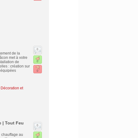
0
tement de la
âcon met à votre
tallation de
0
lles : création sur
 équipées
0
Décoration et
 | Tout Feu
0
 chauffage au
0