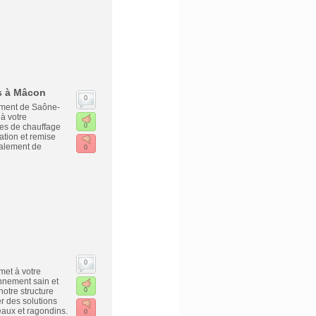
is à Mâcon
0
ement de Saône-
à votre
mes de chauffage
0
tion et remise
galement de
0
0
met à votre
nnement sain et
notre structure
0
r des solutions
seaux et ragondins.
0