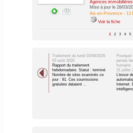
Agences immobilières -
Mise à jour le 28/03/2
Aix-en-Provence
-
13 
Voir la fiche
1
2
3
4
5
Traitement du lundi 03/08/2026
Pourquoi 
03 août 2026
jamais be
Rapport du traitement
humains
hebdomadaire. Statut : terminé
31 juillet
Nombre de sites examinés ce
L'essor d
jour : 91. Ces soumissions
automati
gratuites dataient ...
Internet. 
intelligenc