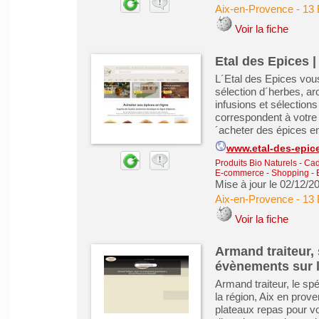
Aix-en-Provence
-
13 
Voir la fiche
Etal des Epices 
L´Etal des Epices vous
sélection d´herbes, ar
infusions et sélection
correspondent à votre 
´acheter des épices en
www.etal-des-epic
Produits Bio Naturels
-
Cad
E-commerce - Shopping - 
Mise à jour le 02/12/2
Aix-en-Provence
-
13 
Voir la fiche
Armand traiteur, 
évènements sur l
Armand traiteur, le sp
la région, Aix en prove
plateaux repas pour vo