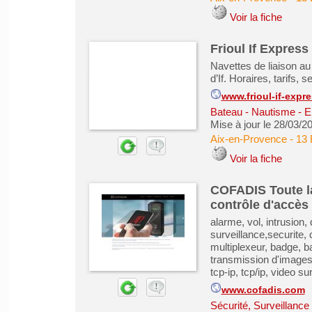
Voir la fiche
Frioul If Express 
Navettes de liaison au 
d’If. Horaires, tarifs,
www.frioul-if-expr
Bateau - Nautisme - 
Mise à jour le 28/03/2
Aix-en-Provence
-
13 
Voir la fiche
COFADIS Toute la 
contrôle d'accès 
alarme, vol, intrusion,
surveillance,securite, 
multiplexeur, badge, b
transmission d'images,
tcp-ip, tcp/ip, video su
www.cofadis.com
Sécurité, Surveillanc