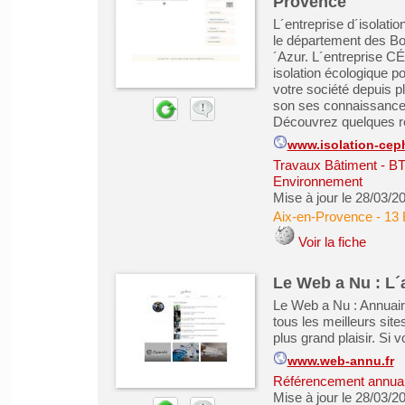
Provence
L´entreprise d´isolat
le département des B
´Azur. L´entreprise C
isolation écologique p
votre société depuis 
son ses connaissances
Découvrez quelques réa
www.isolation-cep
Travaux Bâtiment - B
Environnement
Mise à jour le 28/03/2
Aix-en-Provence
-
13 
Voir la fiche
Le Web a Nu : L´
Le Web a Nu : Annuaire
tous les meilleurs sit
plus grand plaisir. Si 
www.web-annu.fr
Référencement annuair
Mise à jour le 28/03/2