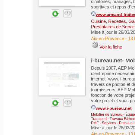
dinatoires, mariages,
sportives et repas d´e
www.armand-traite
Cuisine, Recettes, Ga
Prestataires de Servic
Mise à jour le 28/03/2
Aix-en-Provence
-
13 
Voir la fiche
i-bureau.net- Mo
Depuis 2007, AEP Mobili
d'entreprise nécessaire
internet "www. i-burea
travers de photos et d
fournisseurs. AEP Mobi
fonction de votre proj
votre projet et vous pr
www.i-bureau.net
Mobilier de Bureau - Équip
Transport
-
Travaux Bâtime
PME
-
Services - Prestatai
Mise à jour le 28/03/2
Aix-en-Provence
-
13 