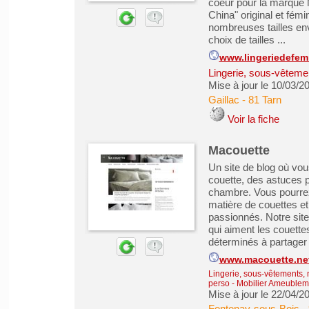
coeur pour la marqu
China" original et fémi
nombreuses tailles en
choix de tailles ...
www.lingeriedefem
Lingerie, sous-vêteme
Mise à jour le 10/03/2
Gaillac
-
81 Tarn
Voir la fiche
Macouette
Un site de blog où vou
couette, des astuces po
chambre. Vous pourrez
matière de couettes e
passionnés. Notre site
qui aiment les couett
déterminés à partager l
www.macouette.ne
Lingerie, sous-vêtements, 
perso
-
Mobilier Ameubleme
Mise à jour le 22/04/2
Fontenay-sous-Bois
-