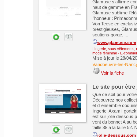
Glamuse s’affirme comm
haut de gamme en Franc
Glamuse sublime l’élé
l’honneur : Primadonn
Von Teese en exclusivi
prestigieuses, Glamus
soutiens-gorge, ...
www.glamuse.com
Lingerie, sous-vêtements, 
mode féminine
-
E-commerc
Mise à jour le 28/04/2
Vandoeuvre-lès-Nanc
Voir la fiche
Le site pour être
Que ce soit pour votre 
Découvrez nos collecti
et d´ensemble coquins
lingerie, Axami, gortek
est sur jolie dessous p
vont du bonnet A au bo
taille 38 à la taille 52. 
jolie-dessous.com