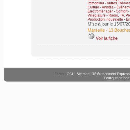
immobilier
-
Autres Thèmes 
Culture - Artistes - Évènem
Électroménager - Confort 
Villégiature
-
Radio, TV, Pr
Production industrielle - É
Mise à jour le 15/07/2
Marseille
-
13 Bouche
Voir la fiche
Focus :
CGU
-
Sitemap
-
Référencement Express
Politique de conf