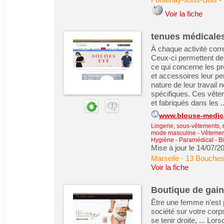
Voir la fiche
tenues médicale
À chaque activité cor
Ceux-ci permettent de 
ce qui concerne les pr
et accessoires leur pe
nature de leur travail 
spécifiques. Ces vêtem
et fabriqués dans les ..
www.blouse-medica
Lingerie, sous-vêtements, 
mode masculine
-
Vêtemen
Hygiène - Paramédical - Bi
Mise à jour le 14/07/2
Marseile
-
13 Bouches
Voir la fiche
Boutique de gai
Être une femme n'est p
société sur votre corp
se tenir droite, ... Lo