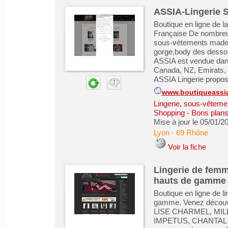
ASSIA-Lingerie S
Boutique en ligne de
Française De nombreus
sous-vêtements made in
gorge,body des dessou
ASSIA est vendue dans
Canada, NZ, Emirats, K
ASSIA Lingerie propos
www.boutiqueassia
Lingerie, sous-vêteme
Shopping - Bons plan
Mise à jour le 05/01/2
Lyon
-
69 Rhône
Voir la fiche
Lingerie de femm
hauts de gamme
Boutique en ligne de l
gamme. Venez découvr
LISE CHARMEL, MIL
IMPETUS, CHANTAL T