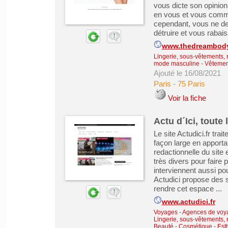
vous dicte son opinion
en vous et vous comme
cependant, vous ne de
détruire et vous rabais
www.thedreambody
Lingerie, sous-vêtements, 
mode masculine
-
Vêtemen
Ajouté le 16/08/2021
Paris
-
75 Paris
Voir la fiche
Actu d´Ici, toute 
Le site Actudici.fr trai
façon large en apporta
redactionnelle du sit
très divers pour faire 
interviennent aussi p
Actudici propose des s
rendre cet espace ...
www.actudici.fr
Voyages - Agences de voy
Lingerie, sous-vêtements, 
Beauté - Cosmétique - Est