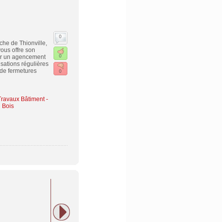
0
he de Thionville,
ous offre son
ser un agencement
0
isations régulières
 de fermetures
0
Travaux Bâtiment -
u Bois