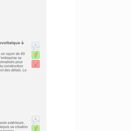
ovoltaïque à
0
s un rayon de 80
0
’entreprise se
sonnalisés pour
la construction
0
ct des délais. Le
0
rie extérieure,
depuis sa création
0