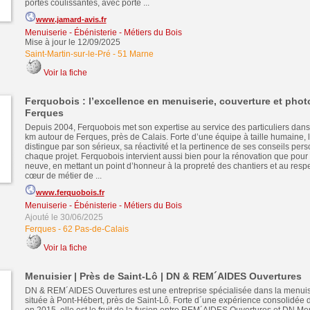
portes coulissantes, avec porte ...
www.jamard-avis.fr
Menuiserie - Ébénisterie - Métiers du Bois
Mise à jour le 12/09/2025
Saint-Martin-sur-le-Pré
-
51 Marne
Voir la fiche
Ferquobois : l’excellence en menuiserie, couverture et phot
Ferques
Depuis 2004, Ferquobois met son expertise au service des particuliers dan
km autour de Ferques, près de Calais. Forte d’une équipe à taille humaine, l
distingue par son sérieux, sa réactivité et la pertinence de ses conseils per
chaque projet. Ferquobois intervient aussi bien pour la rénovation que pour 
neuve, en mettant un point d’honneur à la propreté des chantiers et au respe
cœur de métier de ...
www.ferquobois.fr
Menuiserie - Ébénisterie - Métiers du Bois
Ajouté le 30/06/2025
Ferques
-
62 Pas-de-Calais
Voir la fiche
Menuisier | Près de Saint-Lô | DN & REM´AIDES Ouvertures
DN & REM´AIDES Ouvertures est une entreprise spécialisée dans la menuise
située à Pont-Hébert, près de Saint-Lô. Forte d´une expérience consolidée 