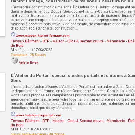
Hanrot Fornage, constructeur de maisons à ossature bois à 
L´entreprise construction de maisons à ossature bois Hanrot Fornage est bas
dans le département du Doubs (Bourgogne-Franche-Comté). L´entreprise 
met à votre disposition son savoir-faire de constructeur de maisons depuis 
concevoir une charpente bois pour votre maison : entreprise spécialisée en 
maisons à ossature bois, travaux de charpente, de couverture et de zinguer
d’isolation et d’étanchéité, construction ...
www.maison-hanrot-fornage.com
Travaux Bâtiment - BTP - Maison - Gros & Second œuvre
-
Menuiserie - Ébén
du Bois
Mise à jour le 17/03/2025
Pontarlier
-
25 Doubs
Voir la fiche
L´Atelier du Portail, spécialiste des portails et clôtures à Sa
Sens
L´entreprise d´automatismes L´Atelier du Portail est implantée à Saint-Deni
le département de l´Yonne, en région Bourgogne-Franche-Comté. La société
Portail vous propose ses compétences pour remplacer vos fermetures ou réa
agencement sur-mesure pour votre logement : mise en place de portes d´en
portails, portillons, clôtures, garde-corps, portes de garage, motorisés ou no
domotique, ainsi que de systèmes de ...
www.l-atelier-du-portail.com
Travaux Bâtiment - BTP - Maison - Gros & Second œuvre
-
Menuiserie - Ébén
du Bois
Mise à jour le 28/07/2025
Saint-Denis-lès-Sens
-
89 Yonne