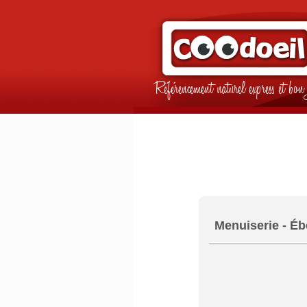
Référencement naturel express et b
Menuiserie - Éb