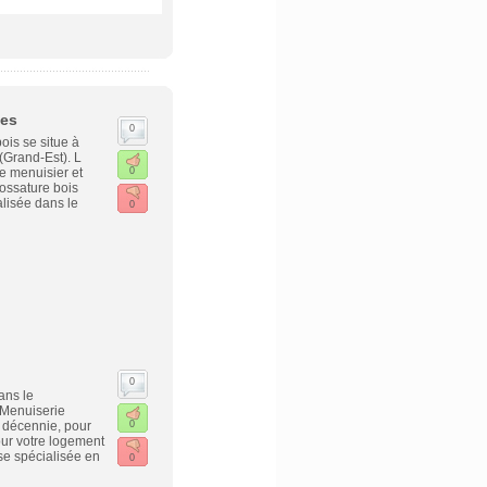
les
0
ois se situe à
(Grand-Est). L
de menuisier et
0
ossature bois
lisée dans le
0
0
ans le
 Menuiserie
 décennie, pour
0
our votre logement
se spécialisée en
0