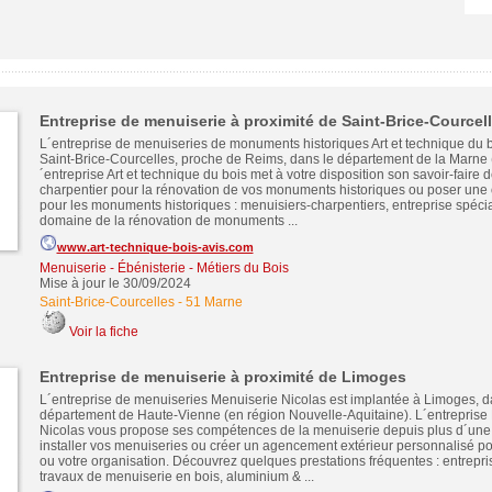
Entreprise de menuiserie à proximité de Saint-Brice-Courcel
L´entreprise de menuiseries de monuments historiques Art et technique du b
Saint-Brice-Courcelles, proche de Reims, dans le département de la Marne 
´entreprise Art et technique du bois met à votre disposition son savoir-faire 
charpentier pour la rénovation de vos monuments historiques ou poser une 
pour les monuments historiques : menuisiers-charpentiers, entreprise spécia
domaine de la rénovation de monuments ...
www.art-technique-bois-avis.com
Menuiserie - Ébénisterie - Métiers du Bois
Mise à jour le 30/09/2024
Saint-Brice-Courcelles
-
51 Marne
Voir la fiche
Entreprise de menuiserie à proximité de Limoges
L´entreprise de menuiseries Menuiserie Nicolas est implantée à Limoges, d
département de Haute-Vienne (en région Nouvelle-Aquitaine). L´entreprise
Nicolas vous propose ses compétences de la menuiserie depuis plus d´une
installer vos menuiseries ou créer un agencement extérieur personnalisé p
ou votre organisation. Découvrez quelques prestations fréquentes : entrepri
travaux de menuiserie en bois, aluminium & ...