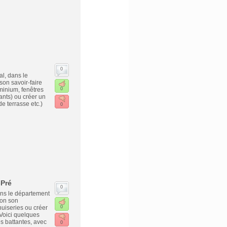
0
al, dans le
son savoir-faire
minium, fenêtres
0
tants) ou créer un
e terrasse etc.)
0
-Pré
0
ans le département
ion son
uiseries ou créer
0
 Voici quelques
s battantes, avec
0