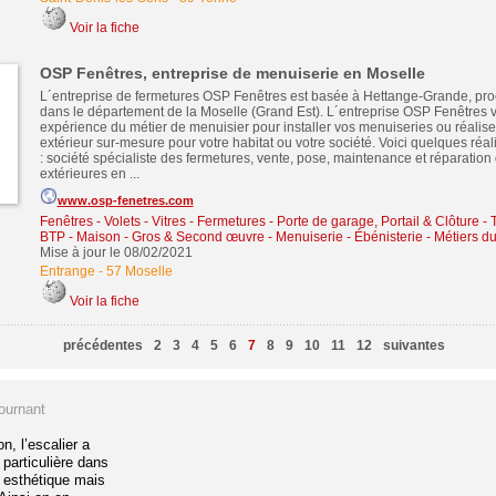
Voir la fiche
OSP Fenêtres, entreprise de menuiserie en Moselle
L´entreprise de fermetures OSP Fenêtres est basée à Hettange-Grande, proc
dans le département de la Moselle (Grand Est). L´entreprise OSP Fenêtres v
expérience du métier de menuisier pour installer vos menuiseries ou réali
extérieur sur-mesure pour votre habitat ou votre société. Voici quelques réal
: société spécialiste des fermetures, vente, pose, maintenance et réparation
extérieures en ...
www.osp-fenetres.com
Fenêtres - Volets - Vitres - Fermetures
-
Porte de garage, Portail & Clôture
-
BTP - Maison - Gros & Second œuvre
-
Menuiserie - Ébénisterie - Métiers d
Mise à jour le 08/02/2021
Entrange
-
57 Moselle
Voir la fiche
précédentes
2
3
4
5
6
7
8
9
10
11
12
suivantes
tournant
, l’escalier a
particulière dans
 esthétique mais