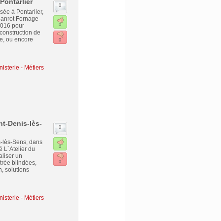
Pontarlier
0
ée à Pontarlier,
Hanrot Fornage
2016 pour
0
construction de
ie, ou encore
0
isterie - Métiers
int-Denis-lès-
0
s-lès-Sens, dans
0
 L´Atelier du
liser un
trée blindées,
0
n, solutions
isterie - Métiers