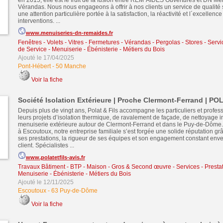
en 2015, elle est le fruit de la fusion entre REM´AIDES Ouvertures et DN Me
Vérandas. Nous nous engageons à offrir à nos clients un service de qualité
une attention particulière portée à la satisfaction, la réactivité et l´excellenc
interventions. ...
www.menuiseries-dn-remaides.fr
Fenêtres - Volets - Vitres - Fermetures
-
Vérandas - Pergolas - Stores
-
Servi
de Service
-
Menuiserie - Ébénisterie - Métiers du Bois
Ajouté le 17/04/2025
Pont-Hébert
-
50 Manche
Voir la fiche
Société Isolation Extérieure | Proche Clermont-Ferrand | PO
Depuis plus de vingt ans, Polat & Fils accompagne les particuliers et profes
leurs projets d’isolation thermique, de ravalement de façade, de nettoyage in
menuiserie extérieure autour de Clermont-Ferrand et dans le Puy-de-Dôme
à Escoutoux, notre entreprise familiale s’est forgée une solide réputation grâ
ses prestations, la rigueur de ses équipes et son engagement constant enver
client. Spécialistes ...
www.polatetfils-avis.fr
Travaux Bâtiment - BTP - Maison - Gros & Second œuvre
-
Services - Presta
Menuiserie - Ébénisterie - Métiers du Bois
Ajouté le 12/11/2025
Escoutoux
-
63 Puy-de-Dôme
Voir la fiche