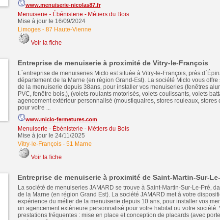
www.menuiserie-nicolas87.fr
Menuiserie - Ébénisterie - Métiers du Bois
Mise à jour le 16/09/2024
Limoges
-
87 Haute-Vienne
Voir la fiche
Entreprise de menuiserie à proximité de Vitry-le-François
L´entreprise de menuiseries Miclo est située à Vitry-le-François, près d´Épin
département de la Marne (en région Grand-Est). La société Miclo vous offre 
de la menuiserie depuis 38ans, pour installer vos menuiseries (fenêtres alu
PVC, fenêtre bois,), (volets roulants motorisés, volets coulissants, volets bat
agencement extérieur personnalisé (moustiquaires, stores rouleaux, stores d
pour votre ...
www.miclo-fermetures.com
Menuiserie - Ébénisterie - Métiers du Bois
Mise à jour le 24/11/2025
Vitry-le-François
-
51 Marne
Voir la fiche
Entreprise de menuiserie à proximité de Saint-Martin-Sur-Le
La société de menuiseries JAMARD se trouve à Saint-Martin-Sur-Le-Pré, d
de la Marne (en région Grand Est). La société JAMARD met à votre disposit
expérience du métier de la menuiserie depuis 10 ans, pour installer vos men
un agencement extérieure personnalisé pour votre habitat ou votre société.
prestations fréquentes : mise en place et conception de placards (avec porte