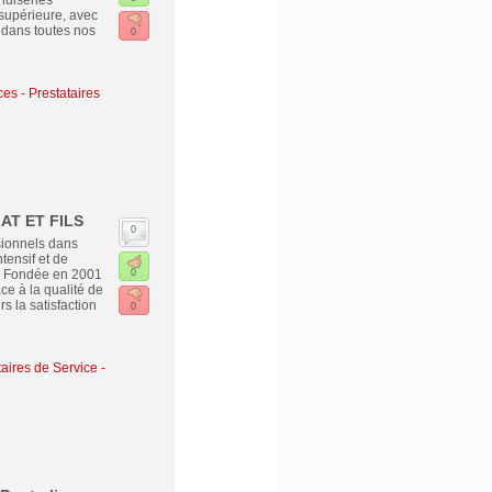
nuiseries
 supérieure, avec
e dans toutes nos
0
ces - Prestataires
LAT ET FILS
0
sionnels dans
tensif et de
. Fondée en 2001
0
ce à la qualité de
s la satisfaction
0
taires de Service
-