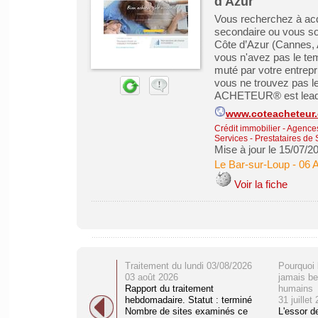
d'Azur
Vous recherchez à acq
secondaire ou vous sou
Côte d’Azur (Cannes, 
vous n'avez pas le te
muté par votre entrepr
vous ne trouvez pas l
ACHETEUR® est leader
www.coteacheteur
Crédit immobilier
-
Agences 
Services - Prestataires de 
Mise à jour le 15/07/2
Le Bar-sur-Loup
-
06 
Voir la fiche
Traitement du lundi 03/08/2026
Pourquoi 
03 août 2026
jamais be
Rapport du traitement
humains
hebdomadaire. Statut : terminé
31 juillet
Nombre de sites examinés ce
L'essor d