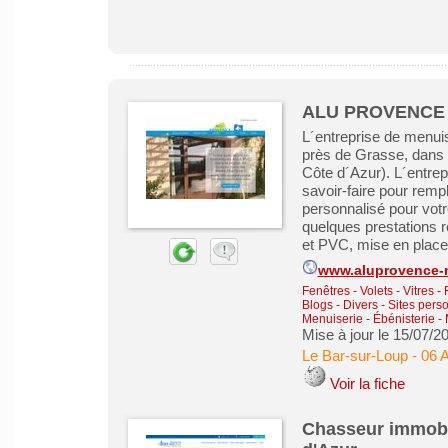
ALU PROVENCE à
L´entreprise de menu
près de Grasse, dans 
Côte d´Azur). L´entr
savoir-faire pour rem
personnalisé pour vot
quelques prestations r
et PVC, mise en place d
www.aluprovence-
Fenêtres - Volets - Vitres -
Blogs - Divers - Sites pers
Menuiserie - Ébénisterie - 
Mise à jour le 15/07/2
Le Bar-sur-Loup
-
06 
Voir la fiche
Chasseur immobil