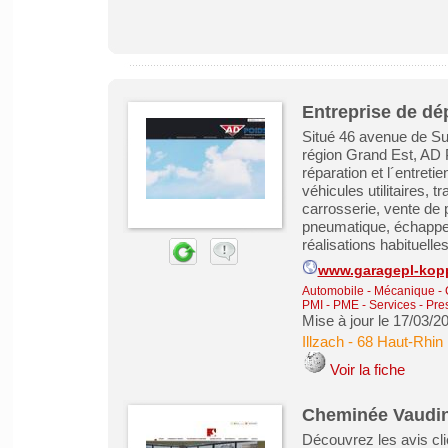
Entreprise de dé
Situé 46 avenue de Su
région Grand Est, AD 
réparation et l´entreti
véhicules utilitaires,
carrosserie, vente de 
pneumatique, échappe
réalisations habituelles
www.garagepl-kop
Automobile - Mécanique - C
PMI - PME
-
Services - Pre
Mise à jour le 17/03/2
Illzach
-
68 Haut-Rhin
Voir la fiche
Cheminée Vaudin
Découvrez les avis cl