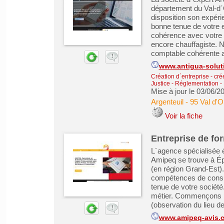
département du Val-d´
disposition son expéri
bonne tenue de votre 
cohérence avec votre 
encore chauffagiste. 
comptable cohérente av
www.antigua-soluti
Création d´entreprise - cré
Justice - Réglementation - 
Mise à jour le 03/06/2
Argenteuil
-
95 Val d'O
Voir la fiche
Entreprise de fo
L´agence spécialisée é
Amipeq se trouve à Ép
(en région Grand-Est).
compétences de consult
tenue de votre sociét
métier. Commençons par
(observation du lieu de t
www.amipeq-avis.