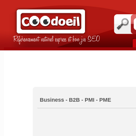
Référencement naturel express et bon jus SEO
Business - B2B - PMI - PME