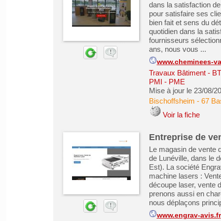
dans la satisfaction d
pour satisfaire ses cli
bien fait et sens du dé
quotidien dans la satis
fournisseurs sélectionn
ans, nous vous ...
www.cheminees-vau
Travaux Bâtiment - B
PMI - PME
Mise à jour le 23/08/2
Bischoffsheim
-
67 Ba
Voir la fiche
Entreprise de ve
Le magasin de vente d
de Lunéville, dans le
Est). La société Engra
machine lasers : Vente
découpe laser, vente d
prenons aussi en char
nous déplaçons princip
www.engrav-avis.fr