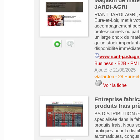
Magasin de matér
JARDI-AGRI
RIANT JARDI-AGRI, spé
Eure-et-Loir, met à vo
accompagnement perso
professionnels ou par
un large choix de maté
qu’un stock important 
disponibilité immédiat
www.riant-jardiagri.
Business - B2B - PMI
Ajouté le 21/08/2025
Gallardon
-
28 Eure-et
Voir la fiche
Entreprise fabri
produits frais p
BS DISTRIBUTION est 
spécialisée dans la fab
produits frais. Nous s
pratiques pour la distr
automatiques, conçus