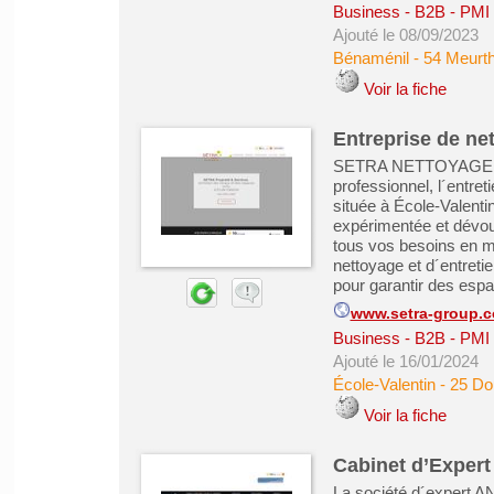
Business - B2B - PMI
Ajouté le 08/09/2023
Bénaménil
-
54 Meurth
Voir la fiche
Entreprise de ne
SETRA NETTOYAGE est 
professionnel, l´entret
située à École-Valent
expérimentée et dévou
tous vos besoins en m
nettoyage et d´entret
pour garantir des esp
www.setra-group.
Business - B2B - PMI
Ajouté le 16/01/2024
École-Valentin
-
25 Do
Voir la fiche
Cabinet d’Expert
La société d´expert AN