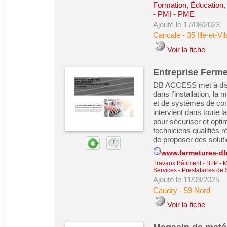
Formation, Éducation,
- PMI - PME
Ajouté le 17/08/2023
Cancale
-
35 Ille-et-Vi
Voir la fiche
Entreprise Ferme
DB ACCESS met à disp
dans l’installation, la
et de systèmes de con
intervient dans toute 
pour sécuriser et opti
techniciens qualifiés 
de proposer des soluti
www.fermetures-db
Travaux Bâtiment - BTP - 
Services - Prestataires de 
Ajouté le 11/09/2025
Caudry
-
59 Nord
Voir la fiche