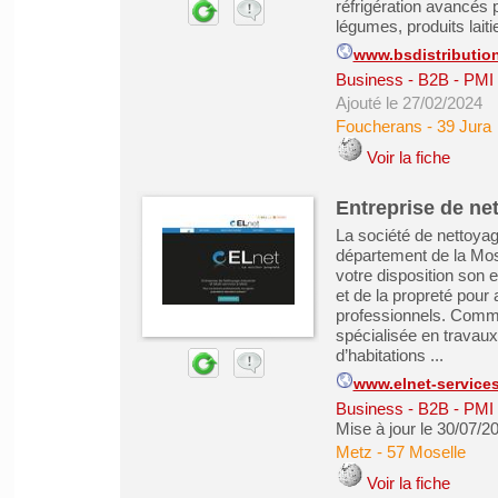
réfrigération avancés p
légumes, produits laitie
www.bsdistribution
Business - B2B - PMI
Ajouté le 27/02/2024
Foucherans
-
39 Jura
Voir la fiche
Entreprise de ne
La société de nettoya
département de la Mos
votre disposition son 
et de la propreté pour 
professionnels. Comme
spécialisée en travaux
d’habitations ...
www.elnet-services
Business - B2B - PMI
Mise à jour le 30/07/2
Metz
-
57 Moselle
Voir la fiche