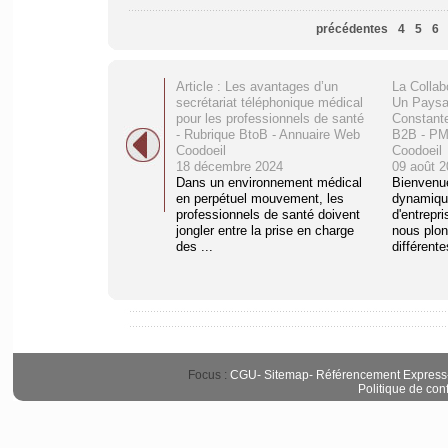
précédentes
4
5
6
Article : Les avantages d’un
La Collabo
secrétariat téléphonique médical
Un Paysa
pour les professionnels de santé
Constante
- Rubrique BtoB - Annuaire Web
B2B - PM
Coodoeil
Coodoeil
18 décembre 2024
09 août 2
Dans un environnement médical
Bienvenu
en perpétuel mouvement, les
dynamique
professionnels de santé doivent
d'entrepri
jongler entre la prise en charge
nous plon
des ...
différente
Focus :
CGU
-
Sitemap
-
Référencement Express
Politique de conf