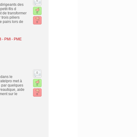
0
irigeants des
tit-fils d
t de transformer
0
trois piliers
pairs lors de
0
B - PMI - PME
0
 dans le
atelpro met à
s par quelques
0
ureautique, aide
ment sur le
0