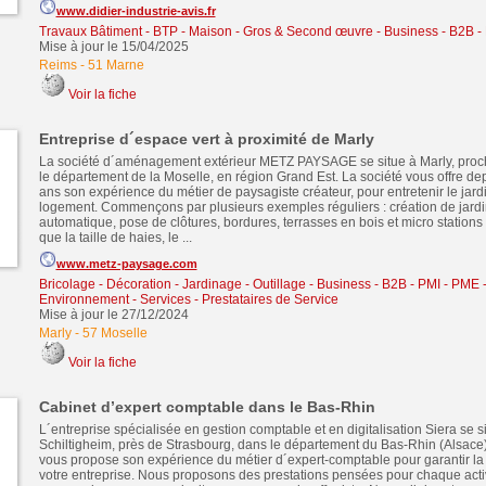
www.didier-industrie-avis.fr
Travaux Bâtiment - BTP - Maison - Gros & Second œuvre
-
Business - B2B -
Mise à jour le 15/04/2025
Reims
-
51 Marne
Voir la fiche
Entreprise d´espace vert à proximité de Marly
La société d´aménagement extérieur METZ PAYSAGE se situe à Marly, proc
le département de la Moselle, en région Grand Est. La société vous offre de
ans son expérience du métier de paysagiste créateur, pour entretenir le jard
logement. Commençons par plusieurs exemples réguliers : création de jardi
automatique, pose de clôtures, bordures, terrasses en bois et micro stations 
que la taille de haies, le ...
www.metz-paysage.com
Bricolage - Décoration - Jardinage - Outillage
-
Business - B2B - PMI - PME
Environnement
-
Services - Prestataires de Service
Mise à jour le 27/12/2024
Marly
-
57 Moselle
Voir la fiche
Cabinet d’expert comptable dans le Bas-Rhin
L´entreprise spécialisée en gestion comptable et en digitalisation Siera se s
Schiltigheim, près de Strasbourg, dans le département du Bas-Rhin (Alsace)
vous propose son expérience du métier d´expert-comptable pour garantir la
votre entreprise. Nous proposons des prestations pensées pour chaque activ