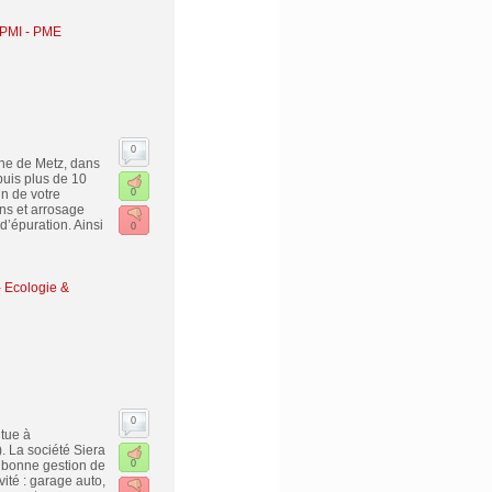
 PMI - PME
0
he de Metz, dans
puis plus de 10
in de votre
0
ns et arrosage
d’épuration. Ainsi
0
-
Ecologie &
0
itue à
. La société Siera
 bonne gestion de
0
ité : garage auto,