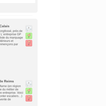
Calais
0
ongfossé, près de
 L´entreprise GP
aliste du marquage
0
érieurs et
Commençons par
0
 de Reims
0
 Marne (en région
ce du métier de
e entreprise. Voici
0
monter escaliers…)
 vente de
0