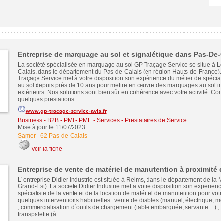
Entreprise de marquage au sol et signalétique dans Pas-De-
La société spécialisée en marquage au sol GP Traçage Service se situe à L
Calais, dans le département du Pas-de-Calais (en région Hauts-de-France).
Traçage Service met à votre disposition son expérience du métier de spéci
au sol depuis près de 10 ans pour mettre en œuvre des marquages au sol int
extérieurs. Nos solutions sont bien sûr en cohérence avec votre activité. 
quelques prestations ...
www.gp-tracage-service-avis.fr
Business - B2B - PMI - PME
-
Services - Prestataires de Service
Mise à jour le 11/07/2023
Samer
-
62 Pas-de-Calais
Voir la fiche
Entreprise de vente de matériel de manutention à proximité
L´entreprise Didier Industrie est située à Reims, dans le département de la
Grand-Est). La société Didier Industrie met à votre disposition son expérien
spécialiste de la vente et de la location de matériel de manutention pour votr
quelques interventions habituelles : vente de diables (manuel, électrique, 
; commercialisation d´outils de chargement (table embarquée, servante…) ;
transpalette (à ...