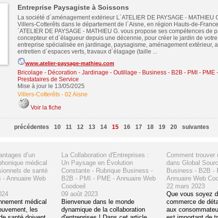
Entreprise Paysagiste à Soissons
La société d´aménagement extérieur L´ATELIER DE PAYSAGE - MATHIEU G.
Villers-Cotterêts dans le département de l´Aisne, en région Hauts-de-France
´ATELIER DE PAYSAGE - MATHIEU G. vous propose ses compétences de pa
concepteur et d´élagueur depuis une décennie, pour créer le jardin de votre 
entreprise spécialisée en jardinage, paysagisme, aménagement extérieur,
entretien d´espaces verts, travaux d´élagage (taille ...
www.atelier-paysage-mathieu.com
Bricolage - Décoration - Jardinage - Outillage
-
Business - B2B - PMI - PME
Prestataires de Service
Mise à jour le 13/05/2025
Villers-Cotterêts
-
02 Aisne
Voir la fiche
précédentes
10
11
12
13
14
15
16
17
18
19
20
suivantes
vantages d’un
La Collaboration d'Entreprises :
Comment trouver u
éphonique médical
Un Paysage en Évolution
dans Global Sourc
sionnels de santé
Constante - Rubrique Business -
Business - B2B -
B - Annuaire Web
B2B - PMI - PME - Annuaire Web
Annuaire Web Coo
Coodoeil
22 mars 2023
024
09 août 2023
Que vous soyez d
nnement médical
Bienvenue dans le monde
commerce de détai
ouvement, les
dynamique de la collaboration
aux consommateurs
de santé doivent
d'entreprises ! Dans cet article,
est important de t