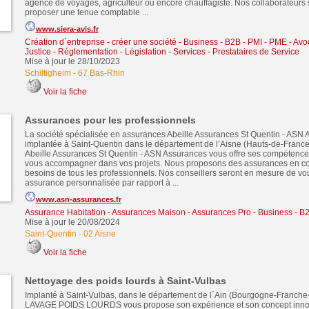
agence de voyages, agriculteur ou encore chauffagiste. Nos collaborateurs
proposer une tenue comptable ...
www.siera-avis.fr
Création d´entreprise - créer une société
-
Business - B2B - PMI - PME
-
Avoc
Justice - Réglementation - Législation
-
Services - Prestataires de Service
Mise à jour le 28/10/2023
Schiltigheim
-
67 Bas-Rhin
Voir la fiche
Assurances pour les professionnels
La société spécialisée en assurances Abeille Assurances St Quentin - ASN 
implantée à Saint-Quentin dans le département de l’Aisne (Hauts-de-France)
Abeille Assurances St Quentin - ASN Assurances vous offre ses compétence
vous accompagner dans vos projets. Nous proposons des assurances en c
besoins de tous les professionnels. Nos conseillers seront en mesure de v
assurance personnalisée par rapport à ...
www.asn-assurances.fr
Assurance Habitation - Assurances Maison - Assurances Pro
-
Business - B
Mise à jour le 20/08/2024
Saint-Quentin
-
02 Aisne
Voir la fiche
Nettoyage des poids lourds à Saint-Vulbas
Implanté à Saint-Vulbas, dans le département de l´Ain (Bourgogne-Franch
LAVAGE POIDS LOURDS vous propose son expérience et son concept innov