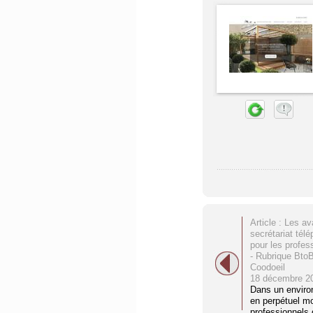
Article : Les a
secrétariat tél
pour les profes
- Rubrique Bto
Coodoeil
18 décembre 2
Dans un enviro
en perpétuel m
professionnels 