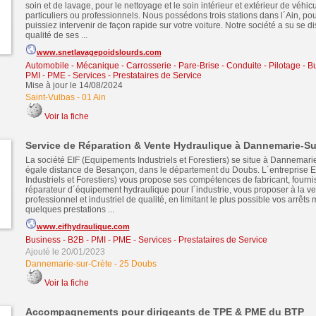
soin et de lavage, pour le nettoyage et le soin intérieur et extérieur de véhic
particuliers ou professionnels. Nous possédons trois stations dans l´Ain, po
puissiez intervenir de façon rapide sur votre voiture. Notre société a su se di
qualité de ses ...
www.snetlavagepoidslourds.com
Automobile - Mécanique - Carrosserie - Pare-Brise - Conduite - Pilotage
-
Bu
PMI - PME
-
Services - Prestataires de Service
Mise à jour le 14/08/2024
Saint-Vulbas
-
01 Ain
Voir la fiche
Service de Réparation & Vente Hydraulique à Dannemarie-Su
La société EIF (Equipements Industriels et Forestiers) se situe à Dannemarie
égale distance de Besançon, dans le département du Doubs. L´entreprise 
Industriels et Forestiers) vous propose ses compétences de fabricant, fourni
réparateur d´équipement hydraulique pour l´industrie, vous proposer à la ve
professionnel et industriel de qualité, en limitant le plus possible vos arrêts
quelques prestations ...
www.eifhydraulique.com
Business - B2B - PMI - PME
-
Services - Prestataires de Service
Ajouté le 20/01/2023
Dannemarie-sur-Crète
-
25 Doubs
Voir la fiche
Accompagnements pour dirigeants de TPE & PME du BTP