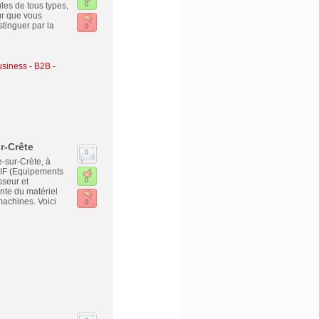
ules de tous types,
0
ur que vous
stinguer par la
0
siness - B2B -
r-Crête
0
-sur-Crète, à
EIF (Equipements
sseur et
0
nte du matériel
 machines. Voici
0