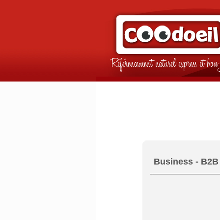
Référencement naturel express et b
Business - B2B