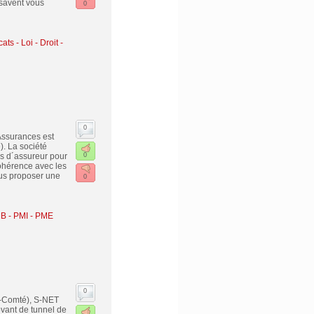
 savent vous
0
ats - Loi - Droit -
0
Assurances est
. La société
s d´assureur pour
0
ohérence avec les
ous proposer une
0
2B - PMI - PME
0
e-Comté), S-NET
ant de tunnel de