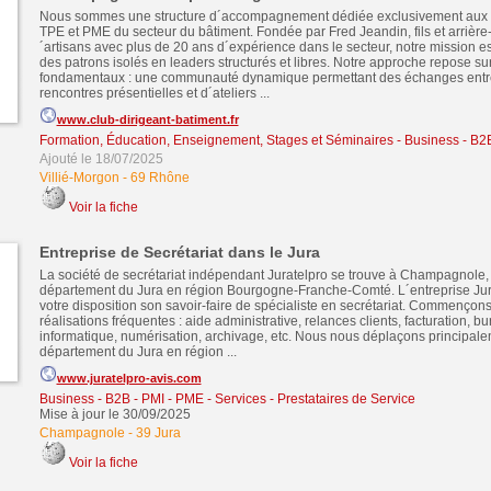
Nous sommes une structure d´accompagnement dédiée exclusivement aux d
TPE et PME du secteur du bâtiment. Fondée par Fred Jeandin, fils et arrière-pe
´artisans avec plus de 20 ans d´expérience dans le secteur, notre mission es
des patrons isolés en leaders structurés et libres. Notre approche repose sur 
fondamentaux : une communauté dynamique permettant des échanges entre 
rencontres présentielles et d´ateliers ...
www.club-dirigeant-batiment.fr
Formation, Éducation, Enseignement, Stages et Séminaires
-
Business - B2
Ajouté le 18/07/2025
Villié-Morgon
-
69 Rhône
Voir la fiche
Entreprise de Secrétariat dans le Jura
La société de secrétariat indépendant Juratelpro se trouve à Champagnole,
département du Jura en région Bourgogne-Franche-Comté. L´entreprise Jur
votre disposition son savoir-faire de spécialiste en secrétariat. Commençon
réalisations fréquentes : aide administrative, relances clients, facturation, b
informatique, numérisation, archivage, etc. Nous nous déplaçons principale
département du Jura en région ...
www.juratelpro-avis.com
Business - B2B - PMI - PME
-
Services - Prestataires de Service
Mise à jour le 30/09/2025
Champagnole
-
39 Jura
Voir la fiche