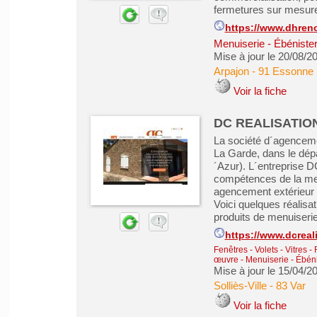
fermetures sur mesure
https://www.dhren
Menuiserie - Ébénister
Mise à jour le 20/08/2
Arpajon
-
91 Essonne
Voir la fiche
DC REALISATION à
La société d´agenceme
La Garde, dans le dép
´Azur). L´entreprise 
compétences de la men
agencement extérieur p
Voici quelques réalisat
produits de menuiserie
https://www.dcreal
Fenêtres - Volets - Vitres -
œuvre
-
Menuiserie - Ébéni
Mise à jour le 15/04/2
Solliès-Ville
-
83 Var
Voir la fiche