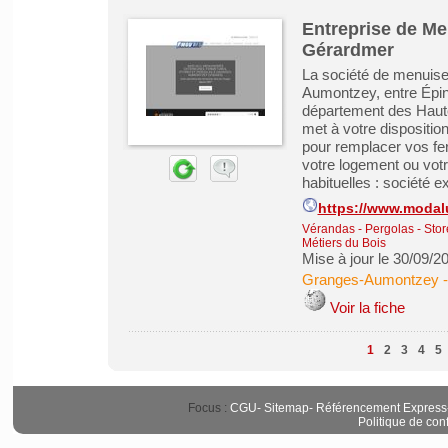
Entreprise de Me
Gérardmer
La société de menuis
Aumontzey, entre Épin
département des Haut
met à votre dispositi
pour remplacer vos fe
votre logement ou votr
habituelles : société e
https://www.moda
Vérandas - Pergolas - Stor
Métiers du Bois
Mise à jour le 30/09/2
Granges-Aumontzey
Voir la fiche
1
2
3
4
5
Focus :
CGU
-
Sitemap
-
Référencement Express
Politique de conf