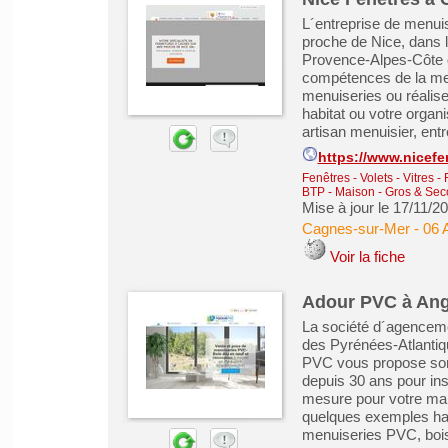
L´entreprise de menui
proche de Nice, dans 
Provence-Alpes-Côte d
compétences de la menu
menuiseries ou réalis
habitat ou votre orga
artisan menuisier, entr
https://www.nicefe
Fenêtres - Volets - Vitres -
BTP - Maison - Gros & Se
Mise à jour le 17/11/2
Cagnes-sur-Mer
-
06 
Voir la fiche
Adour PVC à Angl
La société d´agenceme
des Pyrénées-Atlantiqu
PVC vous propose son 
depuis 30 ans pour ins
mesure pour votre mai
quelques exemples habi
menuiseries PVC, bois 