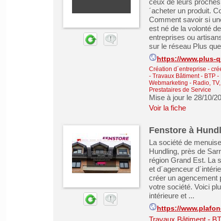
ceux de leurs proches
´acheter un produit. C
Comment savoir si une
est né de la volonté d
entreprises ou artisan
sur le réseau Plus que 
https://www.plus-q
Création d´entreprise - cré
-
Travaux Bâtiment - BTP -
Webmarketing
-
Radio, TV,
Prestataires de Service
Mise à jour le 28/10/2
Voir la fiche
Fenstore à Hundli
La société de menuiser
Hundling, près de Sar
région Grand Est. La s
et d´agenceur d´intéri
créer un agencement pe
votre société. Voici pl
intérieure et ...
https://www.plafo
Travaux Bâtiment - B