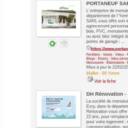
PORTANEUF SARL 
L´entreprise de menuis
département de l´Yon
SARL vous offre son sa
agencement personnalis
bois, PVC, menuiseries
ou avec bloc intégré d
portes de garage : ...
https://www.porta
Fenêtres - Volets - Vitres -
Blogs - Divers - Sites pers
Menuiserie - Ébénisterie - 
Mise à jour le 22/02/2
Maillot
-
89 Yonne
Voir la fiche
DH Rénovation - 
La société de menuise
Evry, dans le départe
Rénovation vous offre 
22 ans, pour remplace
pour votre logement : 
commercialisation, pos