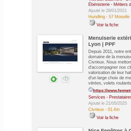
Ébénisterie - Métiers 
Ajouté le 28/01/2021
Hundling
-
57 Moselle
Voir la fiche
Menuiserie extér
Lyon | PPF
Depuis 2011, notre entr
domaine de la menuiser
Civrieux. Nous mettons
d’accompagner nos clie
valorisation de leur hab
d’un large choix de me
vitrées, volets roulants
https://www.fermet
Services - Prestataire
Ajouté le 21/05/2025
Civrieux
-
01 Ain
Voir la fiche
Nice Fenêtres à