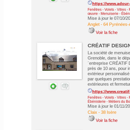
https://www.adour
Fenêtres - Volets - Vitres -
œuvre
-
Menuiserie - Ébéni
Mise à jour le 07/10/2
Anglet
-
64 Pyrénées-A
Voir la fiche
CRÉATIF DESIGN, 
La société de menuis
Grenoble, dans le dép
´entreprise CRÉATIF 
près de 10 ans, pour 
extérieur personnalis
par quelques prestatio
extérieures et fermeture
https://www.creati
Fenêtres - Volets - Vitres -
Ébénisterie - Métiers du Bo
Mise à jour le 01/11/2
Claix
-
38 Isère
Voir la fiche