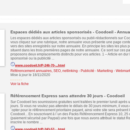
Espaces dédiés aux articles sponsorisés - Coodoeil - Annua
Les espaces dédiés aux articles sponsorisés ou publi-rédactionnels sur Co
vous cliquez sur une rubrique, notre annuaire vous présente une page cont
vers des sites enregistrés sur notre annuaire. En principe les sites les plus p
situent dans les trois premières pages de notre annuaire. Ce sont sur ces 
proposons deux emplacements distincts pour vos articles. 1 – Article en dur L
sponsorisé ou la publicité ...
www.coodoeil.fr/P-246-70-...html
Référencement annuaires, SEO, netlinking
-
Publicité - Marketing - Webmar
Mise à jour le 18/11/2020
- - - - -
-
Voir la fiche
Référencement Express sans attendre 30 jours - Coodoeil
Sur Coodoeil les soumissions gratuites sont traitées le premier lundi après 
jours. Si vous ne voulez pas attendre le délais de 30 jours minimum, il vous 
´opter pour le référencement prioritaire payant, ainsi votre site sera présent
Coodoeil... En souscrivant à l´un des Packs Référencement Express 10, 25 
(paiement sécurisé par Paypal) une fois que nous avons attribué le statut 
inscrire le nombre ...
www.coodoeil.fr/P-243-57-...html