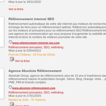
Mise à jour le 18/11/2020
- - - - -
-
Voir la fiche
Référencement internet SEO
Referencement automatique de votre site internet aux moteurs de recherche
échange de liens pour un référencement optimal. Référencer automatiquemen
sur les moteurs et annuaires pour un référencement SEO Référencement In
une agence de communication qui vous propose d’augmenter la visibilité de 
internet et donc le nombre de visiteurs journalier de votre site.
www.referencement-internet-seo.com
Référencement annuaires, SEO, netlinking
Mise à jour le 03/04/2022
Pont-du-Château
-
63 Puy-de-Dôme
Voir la fiche
Agence Absolute Référencement
Absolute Group, agence de référencement, plus de 10 ans d´expérience dan
référencement naturel et publicitaire Google, Yahoo, Bing, Orange, Voila ... p
PME, PMI et Grands comptes.
www.absolute-referencement.com
Référencement annuaires, SEO, netlinking
Mise à jour le 27/01/2025
Mantes-la-Jolie
-
78 Yvelines