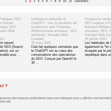
1
2
3
4
5
6
7
8
9
10
11
suivantes
 Pratiques SEO
Intelligence artificielle et
Pourquoi le nombr
s Articles
ChatGPT : vers la révolution de
SEO explose à Par
brique SEO -
la rédaction web ? Rubrique
Rubrique Référen
nuaire Web
Référencement annuaires, SEO,
annuaires, SEO, ne
netlinking - Annuaire Web
Annuaire Web Coo
023
Coodoeil
25 janvier 2023
t naturel,
29 mars 2023
Les habitudes de t
elé SEO (Search
Cela fait quelques semaines que
également la "fin 
tion), est un
le ChatGPT est au cœur des
évoquée par le pré
rnable pour ...
conversations des spécialistes
république dans un
du SEO. Conçue par OpenAI le
30 ...
ci ?
ropose des espaces publicitaires dans ses rubriques pour y afficher une bannière,
tre site.