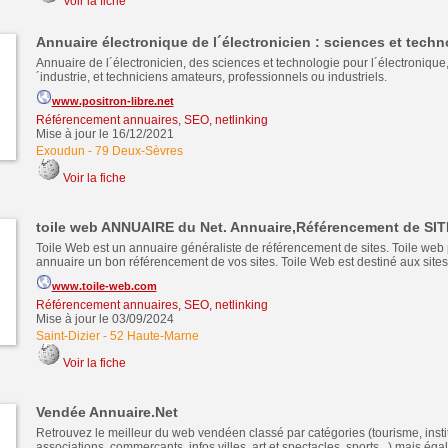
Voir la fiche
Annuaire électronique de l´électronicien : sciences et techn
Annuaire de l´électronicien, des sciences et technologie pour l´électronique,
´industrie, et techniciens amateurs, professionnels ou industriels.
www.positron-libre.net
Référencement annuaires, SEO, netlinking
Mise à jour le 16/12/2021
Exoudun
-
79 Deux-Sèvres
Voir la fiche
toile web ANNUAIRE du Net. Annuaire,Référencement de SI
Toile Web est un annuaire généraliste de référencement de sites. Toile web
annuaire un bon référencement de vos sites. Toile Web est destiné aux sit
www.toile-web.com
Référencement annuaires, SEO, netlinking
Mise à jour le 03/09/2024
Saint-Dizier
-
52 Haute-Marne
Voir la fiche
Vendée Annuaire.Net
Retrouvez le meilleur du web vendéen classé par catégories (tourisme, instit
associations, commerçants, infos villes, art et spectacles, sports...) mais ég