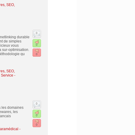
es, SEO,
0
netlinking durable
nt de simples
dicieux vous
0
 sur-optimisation.
méthodologie qu
0
es, SEO,
e Service
-
0
ns les domaines
rewares, les
rancais
0
0
aramédical -