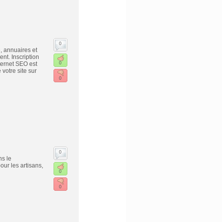
0
, annuaires et
t. Inscription
ternet SEO est
0
votre site sur
0
0
s le
our les artisans,
0
0