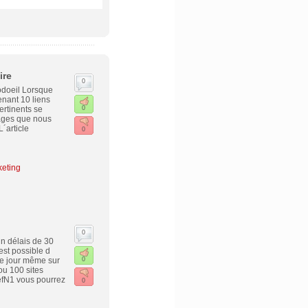
ire
0
odoeil Lorsque
enant 10 liens
ertinents se
0
pages que nous
´article
0
keting
0
un délais de 30
est possible d
 le jour même sur
0
ou 100 sites
RefN1 vous pourrez
0