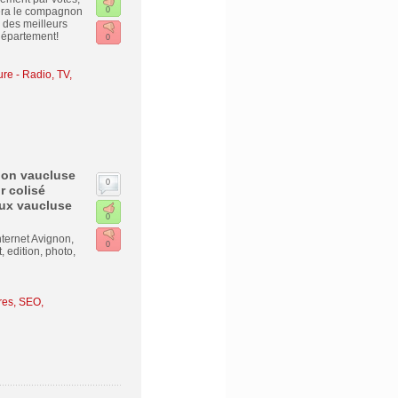
sera le compagnon
0
 des meilleurs
 département!
0
ure
-
Radio, TV,
gnon vaucluse
0
r colisé
ux vaucluse
0
nternet Avignon,
0
 edition, photo,
es, SEO,