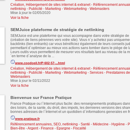
Création, Hébergement de sites internet & extranet
-
Référencement annuair
netlinking
-
Publicité - Marketing - Webmarketing
-
Webmasters
Mise à jour le 02/05/2020
Voir la fiche
SEMJuice plateforme de stratégie de netlinking
SEMJuice est une plateforme qui vous accompagne dans votre stratégie de 
(création de liens pérennes vers votre site). Vous n´y achetez pas uniqueme
backlinks (lien entrants) car vous bénéficiez également de leurs conseils ju
permettant d´optimiser au mieux vos actions sans tomber dans le piège de la
Leurs outils vous permettent de mesurer vos résultats tant au niveau de la 
´en terme d´analyse de la ...
www.coodoeil.fr/P-602-57-...html
Création, Hébergement de sites internet & extranet
-
Référencement annuair
netlinking
-
Publicité - Marketing - Webmarketing
-
Services - Prestataires d
Webmasters
Mise à jour le 02/11/2022
Voir la fiche
Bienvenue sur France Pratique
France Pratique ou l´Internet plus facile: des renseignements pratiques da
des loisirs, de la sante, du droit, des impots, les dernieres versions des sha
bonnes adresses de l´Internet et un quotidien d´informations generales en f
www.pratique.fr
Référencement annuaires, SEO, netlinking
-
Santé - Médecine - Hygiène - P
Bien-être
-
Argent - Finance - Epargne - Fiscalité