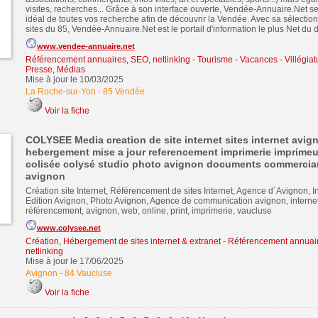
visites, recherches... Grâce à son interface ouverte, Vendée-Annuaire.Net 
idéal de toutes vos recherche afin de découvrir la Vendée. Avec sa sélection
sites du 85, Vendée-Annuaire.Net est le portail d'information le plus Net du
www.vendee-annuaire.net
Référencement annuaires, SEO, netlinking
-
Tourisme - Vacances - Villégiat
Presse, Médias
Mise à jour le 10/03/2025
La Roche-sur-Yon
-
85 Vendée
Voir la fiche
COLYSEE Media creation de site internet sites internet avi
hebergement mise a jour referencement imprimerie imprimeu
colisée colysé studio photo avignon documents commercia
avignon
Création site Internet, Référencement de sites Internet, Agence d´Avignon, I
Edition Avignon, Photo Avignon, Agence de communication avignon, internet,
référencement, avignon, web, online, print, imprimerie, vaucluse
www.colysee.net
Création, Hébergement de sites internet & extranet
-
Référencement annuair
netlinking
Mise à jour le 17/06/2025
Avignon
-
84 Vaucluse
Voir la fiche