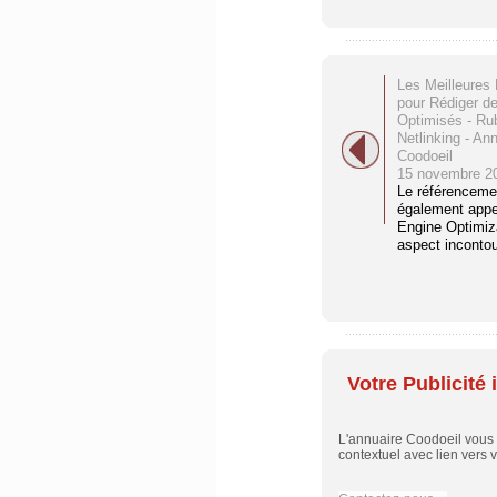
Les Meilleures
pour Rédiger de
Optimisés - Ru
Netlinking - An
Coodoeil
15 novembre 2
Le référencemen
également app
Engine Optimiza
aspect incontou
Votre Publicité i
L'annuaire Coodoeil vous p
contextuel avec lien vers vo