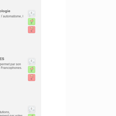
ologie
0
 l´automatisme, l
0
0
TES
0
 permet par son
es Francophones.
0
0
0
utions,
alement par votes,