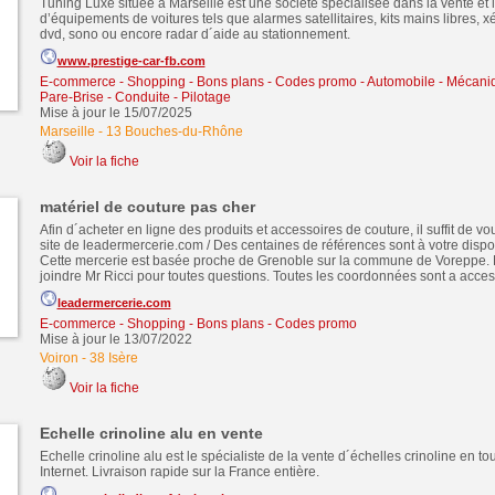
Tuning Luxe située à Marseille est une société spécialisée dans la vente et 
d’équipements de voitures tels que alarmes satellitaires, kits mains libres, x
dvd, sono ou encore radar d´aide au stationnement.
www.prestige-car-fb.com
E-commerce - Shopping - Bons plans - Codes promo
-
Automobile - Mécaniq
Pare-Brise - Conduite - Pilotage
Mise à jour le 15/07/2025
Marseille
-
13 Bouches-du-Rhône
Voir la fiche
matériel de couture pas cher
Afin d´acheter en ligne des produits et accessoires de couture, il suffit de vo
site de leadermercerie.com / Des centaines de références sont à votre disposi
Cette mercerie est basée proche de Grenoble sur la commune de Voreppe. 
joindre Mr Ricci pour toutes questions. Toutes les coordonnées sont a acces
leadermercerie.com
E-commerce - Shopping - Bons plans - Codes promo
Mise à jour le 13/07/2022
Voiron
-
38 Isère
Voir la fiche
Echelle crinoline alu en vente
Echelle crinoline alu est le spécialiste de la vente d´échelles crinoline en t
Internet. Livraison rapide sur la France entière.