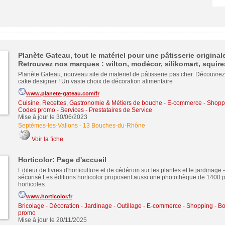
Planète Gateau, tout le matériel pour une pâtisserie originale
Retrouvez nos marques : wilton, modécor, silikomart, squires
Planète Gateau, nouveau site de materiel de pâtisserie pas cher. Découvrez
cake designer ! Un vaste choix de décoration alimentaire
www.planete-gateau.com/fr
Cuisine, Recettes, Gastronomie & Métiers de bouche
-
E-commerce - Shoppi
Codes promo
-
Services - Prestataires de Service
Mise à jour le 30/06/2023
Septèmes-les-Vallons
-
13 Bouches-du-Rhône
Voir la fiche
Horticolor: Page d'accueil
Editeur de livres d'horticulture et de cédérom sur les plantes et le jardinage 
sécurisé Les éditions horticolor proposent aussi une photothèque de 1400 p
horticoles.
www.horticolor.fr
Bricolage - Décoration - Jardinage - Outillage
-
E-commerce - Shopping - Bo
promo
Mise à jour le 20/11/2025