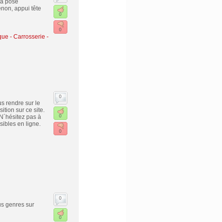
la pose
énon, appui tête
0
0
ue - Carrosserie -
0
us rendre sur le
tion sur ce site.
N´hésitez pas à
0
sibles en ligne.
0
0
ous genres sur
0