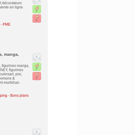
et décorateurs
 Vente en ligne
0
0
 - PME
ma, manga,
0
, figurines manga,
0
SNEY, figurines
linsart, pixi,
, demons &
0
ent morbihan.
ing - Bons plans
0