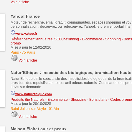
Voir la fiche
Yahoo! France
Moteur de recherche, email gratuit, communautés, espaces shopping et voya
personnalisation : découvrez ou redécouvrez Yahoo!, le premier portail Inte
www.yahoo.fr
Référencement annuaires, SEO, netlinking
-
E-commerce - Shopping - Bons
promo
Mise à jour le 12/02/2026
Paris
-
75 Paris
Voir la fiche
Natur’Ethique : Insecticides biologiques, brumisation haute
Natur’Ethique est le spécialiste des insecticides biologiques, de la brumisat
pression, des répulsifs naturels et anti odeurs naturels. Commande des produ
devis sur demande.
www.naturethique.com
Produits Bio Naturels
-
E-commerce - Shopping - Bons plans - Codes promo
Mise à jour le 20/10/2025
Saint-Julien-sur-Veyle
-
01 Ain
Voir la fiche
Maison Fichet cuir et peaux