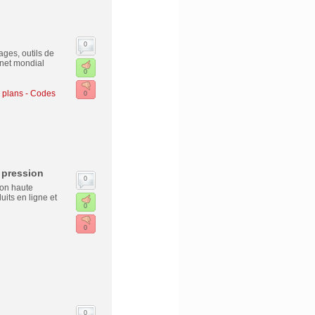
0
ges, outils de
rnet mondial
0
 plans - Codes
0
 pression
0
ion haute
its en ligne et
0
0
0