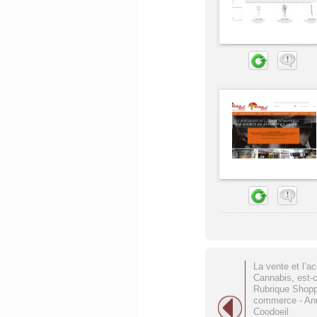
La vente et l’a
Cannabis, est-c
Rubrique Shopp
commerce - An
Coodoeil