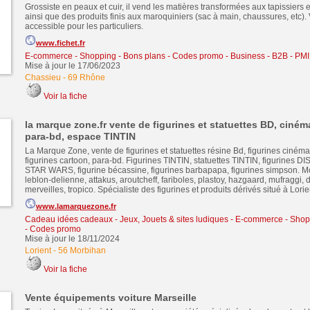
Grossiste en peaux et cuir, il vend les matières transformées aux tapissiers 
ainsi que des produits finis aux maroquiniers (sac à main, chaussures, etc).
accessible pour les particuliers.
www.fichet.fr
E-commerce - Shopping - Bons plans - Codes promo
-
Business - B2B - PMI
Mise à jour le 17/06/2023
Chassieu
-
69 Rhône
Voir la fiche
la marque zone.fr vente de figurines et statuettes BD, ciné
para-bd, espace TINTIN
La Marque Zone, vente de figurines et statuettes résine Bd, figurines cinéma
figurines cartoon, para-bd. Figurines TINTIN, statuettes TINTIN, figurines DI
STAR WARS, figurine bécassine, figurines barbapapa, figurines simpson. Mou
leblon-delienne, attakus, aroutcheff, fariboles, plastoy, hazgaard, mufraggi
merveilles, tropico. Spécialiste des figurines et produits dérivés situé à Lori
www.lamarquezone.fr
Cadeau idées cadeaux
-
Jeux, Jouets & sites ludiques
-
E-commerce - Shopp
- Codes promo
Mise à jour le 18/11/2024
Lorient
-
56 Morbihan
Voir la fiche
Vente équipements voiture Marseille