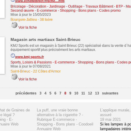
www.echelledirect.fr/eche....htm
Bricolage - Décoration - Jardinage - Outillage
-
Travaux Bâtiment - BTP - Ma
Second œuvre
-
E-commerce - Shopping - Bons plans - Codes promo
Mise à jour le 15/05/2023
Bourgoin-Jallieu
-
38 Isère
Voir la fiche
Magasin arts martiaux Saint-Brieuc
KMJ Sports est un magasin à Saint Brieuc (22) spécialisé dans la vente d´ha
équipement sportif plus précisément les arts martiaux.
www.kmj-sports.fr
Sports, Loisirs & Passions
-
E-commerce - Shopping - Bons plans - Codes 
Mise à jour le 07/08/2021
Saint-Brieuc
-
22 Côtes d'Armor
Voir la fiche
précédentes
3
4
5
6
7
8
9
10
11
12
13
suivantes
chat de Graines de
La puff, une vraie bonne
L’applique murale,
e légal ?
alternative à la cigarette ? -
assuré
ing - E-
Rubrique E-commerce -
19 mai 2021
nuaire Web
Shopping - Bons plans - Coodoeil
Si les lampes à po
Annuaire Web
lampadaires intéri