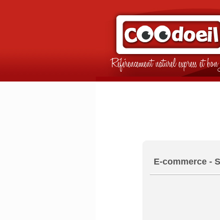
Référencement naturel express et b
E-commerce - S