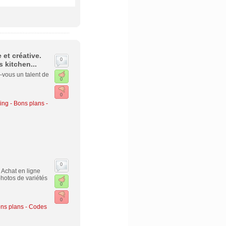
 et créative.
0
 kitchen...
-vous un talent de
0
0
ng - Bons plans -
0
- Achat en ligne
hotos de variétés
0
0
ns plans - Codes