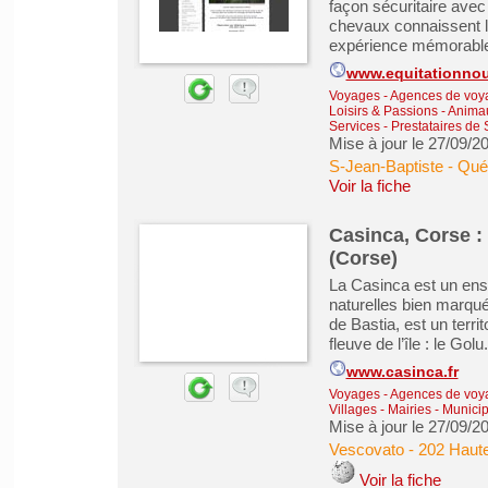
façon sécuritaire ave
chevaux connaissent l
expérience mémorabl
www.equitationnou
Voyages - Agences de voy
Loisirs & Passions
-
Animau
Services - Prestataires de 
Mise à jour le 27/09/2
S-Jean-Baptiste - Qu
Voir la fiche
Casinca, Corse 
(Corse)
La Casinca est un ens
naturelles bien marqué
de Bastia, est un territ
fleuve de l’île : le Golu.
www.casinca.fr
Voyages - Agences de voy
Villages - Mairies - Muni
Mise à jour le 27/09/2
Vescovato
-
202 Haut
Voir la fiche