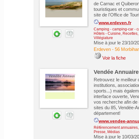
de Carnac et Quiberon 
touristiques et communa
site de l'Office de To
www.erdeven.fr
Camping - camping-car - 
Hôtels
-
Cuisine, Recettes
Villégiature
Mise à jour le 23/10/2
Erdeven
-
56 Morbiha
Voir la fiche
Vendée Annuaire
Retrouvez le meilleur
institutions, associati
sports...) mais égalem
interface ouverte, Ve
vos recherche afin de 
sites du 85, Vendée-Ann
département!
www.vendee-annua
Référencement annuaires, 
Presse, Médias
Mise à jour le 10/03/2