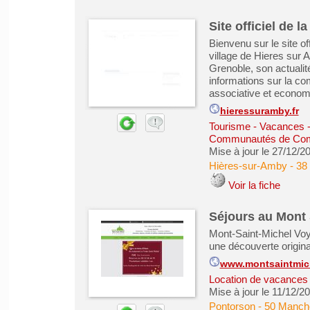
Site officiel de 
Bienvenu sur le site o
village de Hieres sur
Grenoble, son actuali
informations sur la co
associative et econom
hieressuramby.fr
Tourisme - Vacances - 
Communautés de Co
Mise à jour le 27/12/2
Hières-sur-Amby
-
38 
Voir la fiche
Séjours au Mont 
Mont-Saint-Michel V
une découverte origina
www.montsaintmic
Location de vacances &
Mise à jour le 11/12/2
Pontorson
-
50 Manch