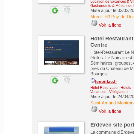
Location de vacances & Vil
Gastronomie & Métiers de
Mise à jour le 02/02/2
Murol
-
63 Puy-de-Dô
Voir la fiche
Hotel Restaurant
Centre
Hôtel-Restaurant Le No
étoiles. Le Noirlac es
Séminaires, groupes, c
près du Château de Mei
Bourges.
lenoirlac.fr
Hôtel Réservation Hôtels
-
Vacances - Villégiature
Mise à jour le 24/04/2
Saint-Amand-Montron
Voir la fiche
Erdeven site port
La commune d'Erdeven s