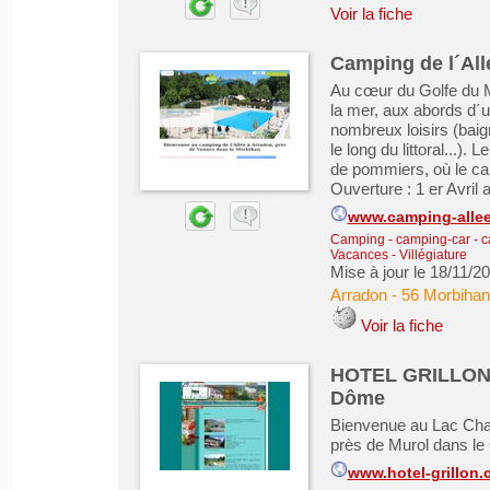
Voir la fiche
Camping de l´All
Au cœur du Golfe du M
la mer, aux abords d´un
nombreux loisirs (bai
le long du littoral...)
de pommiers, où le cal
Ouverture : 1 er Avril
www.camping-alle
Camping - camping-car - 
Vacances - Villégiature
Mise à jour le 18/11/2
Arradon
-
56 Morbihan
Voir la fiche
HOTEL GRILLON, 
Dôme
Bienvenue au Lac Cham
près de Murol dans le
www.hotel-grillon