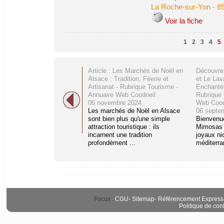
La Roche-sur-Yon
-
8
Voir la fiche
1
2
3
4
5
Article : Les Marchés de Noël en
Découvre
Alsace : Tradition, Féerie et
et Le Lav
Artisanat - Rubrique Tourisme -
Enchanté
Annuaire Web Coodoeil
Rubrique 
06 novembre 2024
Web Cood
Les marchés de Noël en Alsace
06 septe
sont bien plus qu'une simple
Bienvenu
attraction touristique : ils
Mimosas 
incarnent une tradition
joyaux ni
profondément ...
méditerra
Focus :
CGU
-
Sitemap
-
Référencement Express
Politique de conf