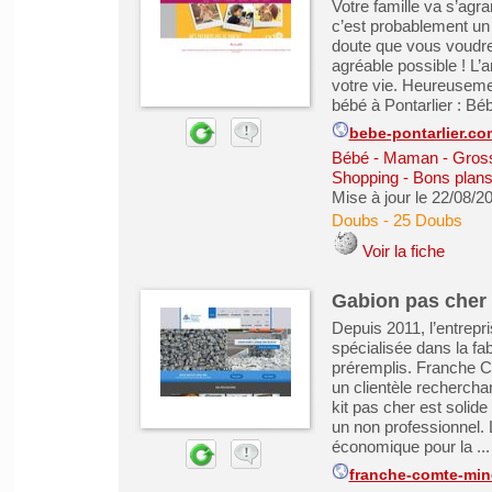
Votre famille va s’agran
c’est probablement un
doute que vous voudrez
agréable possible ! L’
votre vie. Heureusem
bébé à Pontarlier : Bé
bebe-pontarlier.co
Bébé - Maman - Grosse
Shopping - Bons plan
Mise à jour le 22/08/2
Doubs
-
25 Doubs
Voir la fiche
Gabion pas cher 
Depuis 2011, l’entrepr
spécialisée dans la fab
préremplis. Franche C
un clientèle rechercha
kit pas cher est solide
un non professionnel. 
économique pour la ...
franche-comte-mine