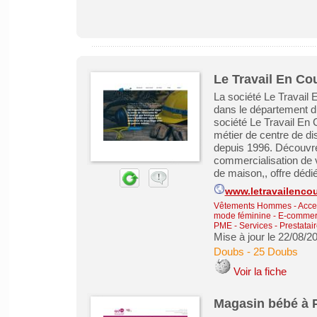
Le Travail En Co
La société Le Travail 
dans le département 
société Le Travail En 
métier de centre de dis
depuis 1996. Découvre
commercialisation de v
de maison,, offre dédié
www.letravailenco
Vêtements Hommes - Acce
mode féminine
-
E-commerc
PME
-
Services - Prestatai
Mise à jour le 22/08/2
Doubs
-
25 Doubs
Voir la fiche
Magasin bébé à P