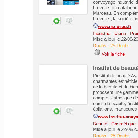
convoyage industriel 
brevetés du catalogue d
Marceau. En complémen
brevetés, la société pr
www.marceau.fr
Industrie - Usine - Pro
Mise à jour le 22/08/2
Doubs
-
25 Doubs
Voir la fiche
Institut de beau
L’institut de beauté A
charmantes esthéticie
de la beauté et du bi
proposent une gamme c
compte l’esthétique des
soins de beauté, l’inst
épilations, manucures e
www.institut-anaya
Beauté - Cosmétique -
Mise à jour le 22/08/2
Doubs
-
25 Doubs