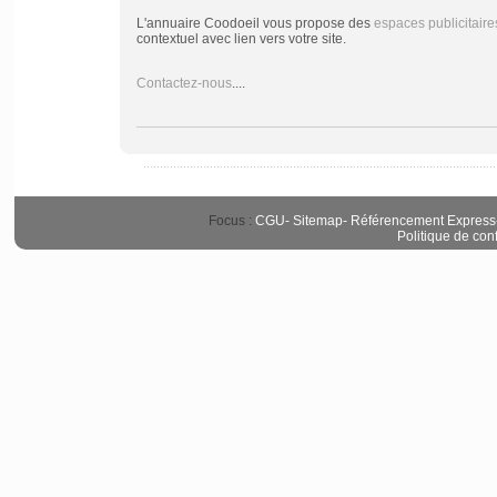
L'annuaire Coodoeil vous propose des
espaces publicitaire
contextuel avec lien vers votre site.
Contactez-nous
....
Focus :
CGU
-
Sitemap
-
Référencement Express
Politique de conf