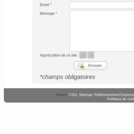
Email *
Message *
Appréciation de ce site :
*champs obligatoires
Focus :
CGU
-
Sitemap
-
Référencement Express
Politique de conf