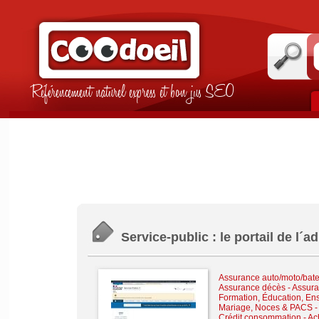
Référencement naturel express et bon jus SEO
Service-public : le portail de l´a
Assurance auto/moto/bate
Assurance décès
-
Assura
Formation, Éducation, En
Mariage, Noces & PACS
Crédit consommation
-
Ac