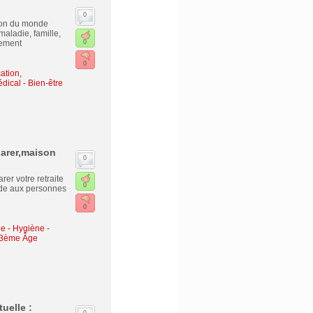
0
ion du monde
maladie, famille,
tement
0
0
ation,
ical - Bien-être
parer,maison
0
er votre retraite
0
ide aux personnes
0
e - Hygiène -
- 3ème Âge
uelle :