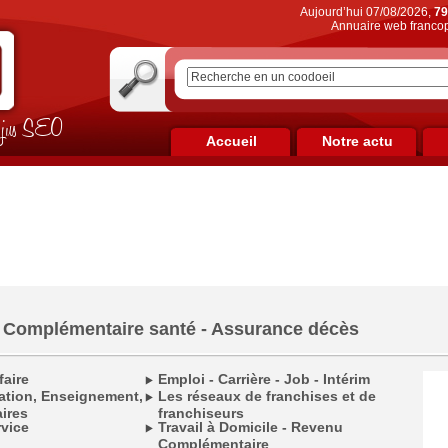
Aujourd’hui 07/08/2026,
79
Annuaire web francop
on jus SEO
Accueil
Notre actu
- Complémentaire santé - Assurance décès
faire
Emploi - Carrière - Job - Intérim
ation, Enseignement,
Les réseaux de franchises et de
ires
franchiseurs
rvice
Travail à Domicile - Revenu
Complémentaire