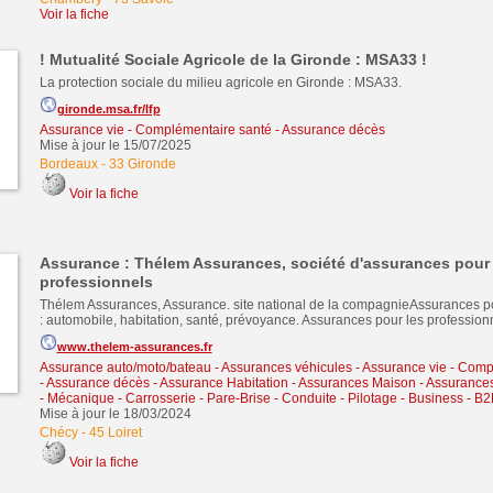
Voir la fiche
! Mutualité Sociale Agricole de la Gironde : MSA33 !
La protection sociale du milieu agricole en Gironde : MSA33.
gironde.msa.fr/lfp
Assurance vie - Complémentaire santé - Assurance décès
Mise à jour le 15/07/2025
Bordeaux
-
33 Gironde
Voir la fiche
Assurance : Thélem Assurances, société d'assurances pour p
professionnels
Thélem Assurances, Assurance. site national de la compagnieAssurances pou
: automobile, habitation, santé, prévoyance. Assurances pour les profession
www.thelem-assurances.fr
Assurance auto/moto/bateau - Assurances véhicules
-
Assurance vie - Comp
- Assurance décès
-
Assurance Habitation - Assurances Maison - Assurance
- Mécanique - Carrosserie - Pare-Brise - Conduite - Pilotage
-
Business - B2
Mise à jour le 18/03/2024
Chécy
-
45 Loiret
Voir la fiche