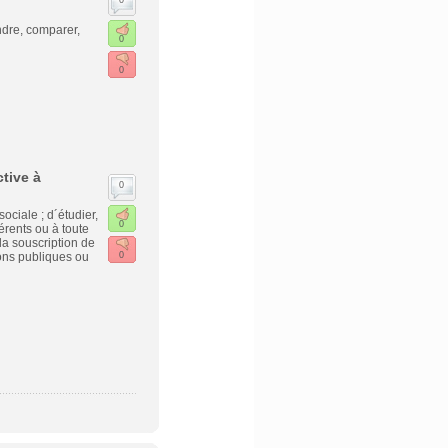
0
dre, comparer,
0
0
ctive à
0
ociale ; d´étudier,
0
érents ou à toute
la souscription de
ions publiques ou
0