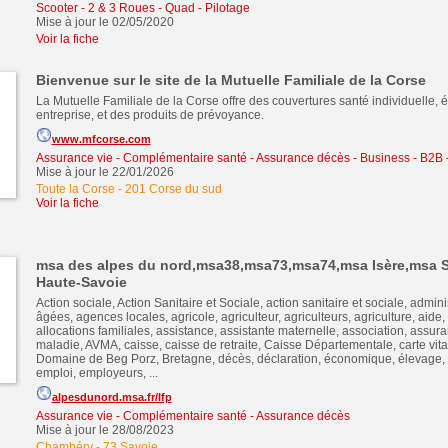
Scooter - 2 & 3 Roues - Quad - Pilotage
Mise à jour le 02/05/2020
Voir la fiche
Bienvenue sur le site de la Mutuelle Familiale de la Corse
La Mutuelle Familiale de la Corse offre des couvertures santé individuelle, é
entreprise, et des produits de prévoyance.
www.mfcorse.com
Assurance vie - Complémentaire santé - Assurance décès
-
Business - B2B 
Mise à jour le 22/01/2026
Toute la Corse
-
201 Corse du sud
Voir la fiche
msa des alpes du nord,msa38,msa73,msa74,msa Isère,msa 
Haute-Savoie
Action sociale, Action Sanitaire et Sociale, action sanitaire et sociale, administ
âgées, agences locales, agricole, agriculteur, agriculteurs, agriculture, aide, 
allocations familiales, assistance, assistante maternelle, association, assu
maladie, AVMA, caisse, caisse de retraite, Caisse Départementale, carte vital
Domaine de Beg Porz, Bretagne, décès, déclaration, économique, élevage
emploi, employeurs, ...
alpesdunord.msa.fr/lfp
Assurance vie - Complémentaire santé - Assurance décès
Mise à jour le 28/08/2023
Chambéry
-
73 Savoie