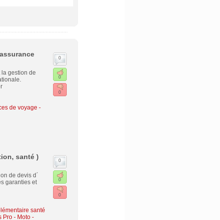
 assurance
0
la gestion de
0
tionale.
r
0
es de voyage -
ion, santé )
0
ion de devis d´
0
es garanties et
0
lémentaire santé
s Pro
-
Moto -