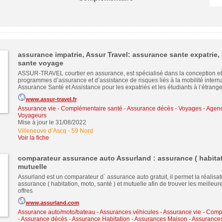
assurance impatrie, Assur Travel: assurance sante expatrie,
sante voyage
ASSUR-TRAVEL courtier en assurance, est spécialisé dans la conception et 
programmes d’assurance et d’assistance de risques liés à la mobilité interna
Assurance Santé et Assistance pour les expatriés et les étudiants à l’étrange
www.assur-travel.fr
Assurance vie - Complémentaire santé - Assurance décès
-
Voyages - Agenc
Voyageurs
Mise à jour le 31/08/2022
Villeneuve d’Ascq
-
59 Nord
Voir la fiche
comparateur assurance auto Assurland : assurance ( habitat
mutuelle
Assurland est un comparateur d´ assurance auto gratuit, il permet la réalisat
assurance ( habitation, moto, santé ) et mutuelle afin de trouver les meilleur
offres
www.assurland.com
Assurance auto/moto/bateau - Assurances véhicules
-
Assurance vie - Comp
- Assurance décès
-
Assurance Habitation - Assurances Maison - Assurance