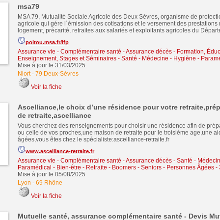
msa79
MSA 79, Mutualité Sociale Agricole des Deux Sèvres, organisme de protect
agricole qui gére l´émission des cotisations et le versement des prestations 
logement, précarité, retraites aux salariés et exploitants agricoles du Dépar
poitou.msa.fr/lfp
Assurance vie - Complémentaire santé - Assurance décès
-
Formation, Éduc
Enseignement, Stages et Séminaires
-
Santé - Médecine - Hygiène - Paraméd
Mise à jour le 31/03/2025
Niort
-
79 Deux-Sèvres
Voir la fiche
Ascelliance,le choix d’une résidence pour votre retraite,pré
de retraite,ascelliance
Vous cherchez des renseignements pour choisir une résidence afin de prépar
ou celle de vos proches,une maison de retraite pour le troisième age,une a
âgées,vous êtes chez le spécialiste:ascelliance-retraite.fr
www.ascelliance-retraite.fr
Assurance vie - Complémentaire santé - Assurance décès
-
Santé - Médecin
Paramédical - Bien-être
-
Retraite - Boomers - Seniors - Personnes Âgées 
Mise à jour le 05/08/2025
Lyon
-
69 Rhône
Voir la fiche
Mutuelle santé, assurance complémentaire santé - Devis Mut