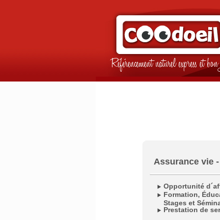
Référencement naturel express et b
Assurance vie 
Opportunité d´af
Formation, Éduc
Stages et Sémina
Prestation de se