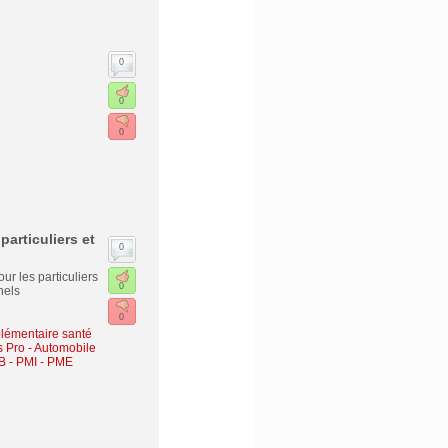
0
0
0
articuliers et
0
r les particuliers
0
nels
0
lémentaire santé
s Pro
-
Automobile
B - PMI - PME