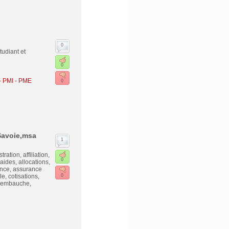
0
tudiant et
0
- PMI - PME
0
Savoie,msa
1
ration, affiliation,
0
aides, allocations,
rance, assurance
e, cotisations,
0
, embauche,