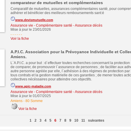
comparateur de mutuelles et complémentaires
Comparatif de mutuelles, assurances complémentaires santé, pour compren
adhérer et bénéficier des meilleurs remboursements sant:é
www.devismutuelle.com
Assurance vie - Complémentaire santé - Assurance décès
Mise à jour le 23/01/2026
- - - - -
-
Voir la fiche
A.P.I.C. Association pour la Prévoyance Individuelle et Colle
Amiens.
L´A.P.I.C. a pour but : d´effectuer toutes recherches concernant la protection s
de comparer, de promouvoir l´assurance de personnes ; de faciliter aux adh
autre personne agréée par elle, l´adhésion à des régimes de protection par 
tous contrats et la gestion matérielle de ces garanties ; de mener toutes act
collectives nécéssaires pour atteindre ces objectifs.
www.apic-maladie.com
Assurance vie - Complémentaire santé - Assurance décès
Mise à jour le 01/07/2025
Amiens
-
80 Somme
Voir la fiche
1
2
3
4
5
6
7
8
9
10
11
suivantes