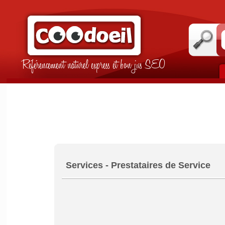
Référencement naturel express et bon jus SEO
Services - Prestataires de Service