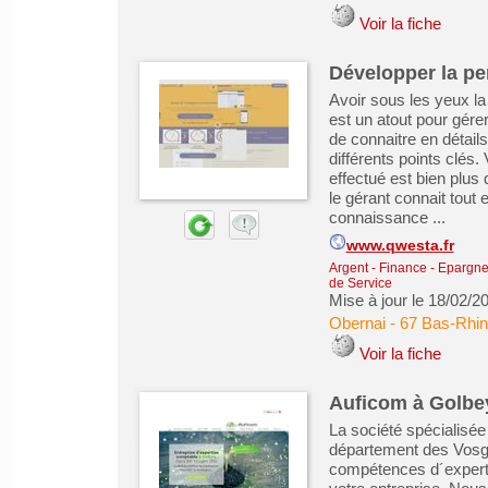
Voir la fiche
Développer la pe
Avoir sous les yeux l
est un atout pour gér
de connaitre en détail
différents points clés.
effectué est bien plus
le gérant connait tout 
connaissance ...
www.qwesta.fr
Argent - Finance - Epargne 
de Service
Mise à jour le 18/02/2
Obernai
-
67 Bas-Rhin
Voir la fiche
Auficom à Golbey
La société spécialisée
département des Vosge
compétences d´expert-