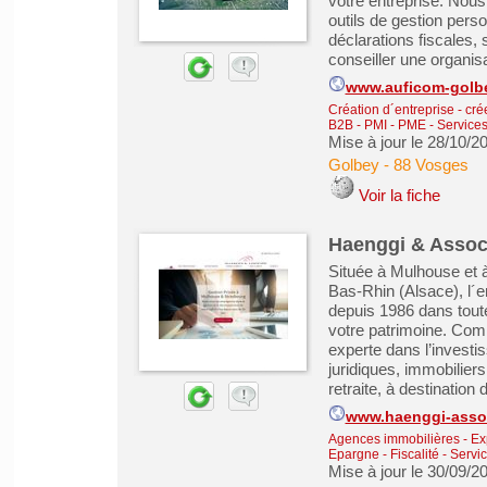
votre entreprise. Nou
outils de gestion perso
déclarations fiscales, 
conseiller une organisat
www.auficom-golb
Création d´entreprise - cré
B2B - PMI - PME
-
Services
Mise à jour le 28/10/2
Golbey
-
88 Vosges
Voir la fiche
Haenggi & Associ
Située à Mulhouse et 
Bas-Rhin (Alsace), l´
depuis 1986 dans tou
votre patrimoine. Comm
experte dans l’investis
juridiques, immobilier
retraite, à destination d
www.haenggi-assoc
Agences immobilières - Exp
Epargne - Fiscalité
-
Servic
Mise à jour le 30/09/2