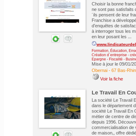
Choisir la bonne franc
ne sont pas satisfaits
´ils pensent de leur fra
Franchise a développé 
d’enquêtes de satisfac
à interroger tous les 
en leur posant les ...
www.lindicateurdel
Formation, Éducation, Ens
Création d´entreprise - cré
Epargne - Fiscalité
-
Busin
Mise à jour le 09/01/2
Obernai
-
67 Bas-Rhin
Voir la fiche
Le Travail En Co
La société Le Travail 
dans le département 
société Le Travail En 
métier de centre de dis
depuis 1996. Découvre
commercialisation de v
de maison,, offre dédié