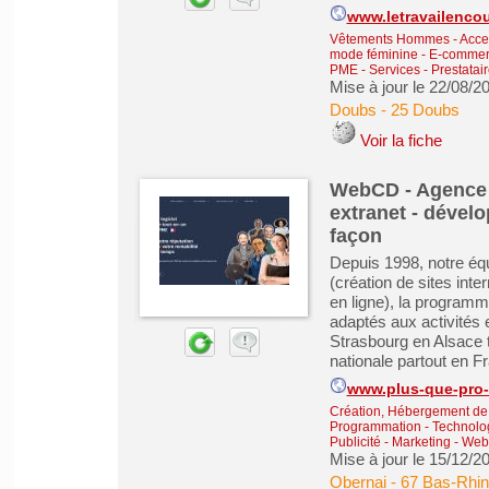
www.letravailenco
Vêtements Hommes - Acce
mode féminine
-
E-commerc
PME
-
Services - Prestatai
Mise à jour le 22/08/2
Doubs
-
25 Doubs
Voir la fiche
WebCD - Agence d
extranet - déve
façon
Depuis 1998, notre éq
(création de sites inte
en ligne), la programm
adaptés aux activités
Strasbourg en Alsace t
nationale partout en Fr
www.plus-que-pro-d
Création, Hébergement de s
Programmation - Technolog
Publicité - Marketing - We
Mise à jour le 15/12/2
Obernai
-
67 Bas-Rhin