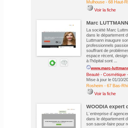
Mulhouse
-
68 Haut-R
Voir la fiche
Marc LUTTMANN, 
La société Marc Luttm
dans le département d
Luttmann inaugure son 
professionnels passion
souffrant de problèmes
espace récent, desig
à l’hôpital sont ...
www.marc-luttmann-
Beauté - Cosmétique -
Mise à jour le 01/10/2
Rosheim
-
67 Bas-Rhi
Voir la fiche
WOODIA expert d
L´entreprise d´agence
dans le département d
son savoir-faire pour