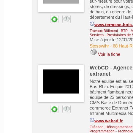
sur-mesure pour votre
stores, de dressings, 
de bain, ou encore de 
département du Haut-R
www.terrasse-bois-
Travaux Bâtiment - BTP - 
Services - Prestataires de 
Mise à jour le 12/01/2
Stosswihr
-
68 Haut-R
Voir la fiche
WebCD - Agence d
extranet
Notre équipe est au s
Bas-Rhin. En juin 201
bâtiment flambant neuf
équipe de 23 personne
CMS Base de Données 
commerce Extranet Fo
Intranet Multimédia N
www.webcd.fr
Création, Hébergement de s
Programmation - Technolog