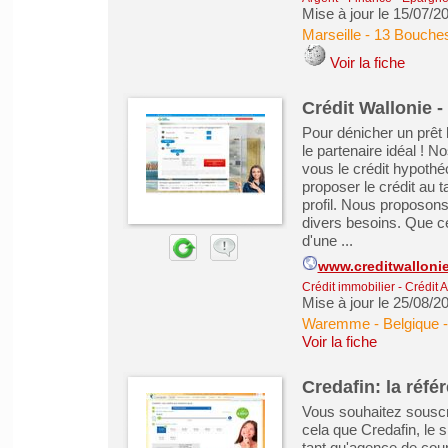
Mise à jour le 15/07/2
Marseille
-
13 Bouche
Voir la fiche
Crédit Wallonie -
Pour dénicher un prêt 
le partenaire idéal ! N
vous le crédit hypothé
proposer le crédit au 
profil. Nous proposons
divers besoins. Que ce 
d'une ...
www.creditwalloni
Crédit immobilier
-
Crédit 
Mise à jour le 25/08/2
Waremme - Belgique
-
Voir la fiche
Credafin: la réfé
Vous souhaitez souscri
cela que Credafin, le s
tant qu'agence de cou