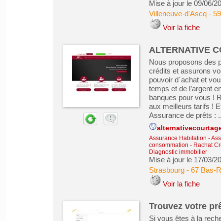
Mise à jour le 09/06/2
Villeneuve-d'Ascq
-
59
Voir la fiche
ALTERNATIVE C
Nous proposons des pr
crédits et assurons vo
pouvoir d´achat et vous
temps et de l’argent e
banques pour vous ! R
aux meilleurs tarifs ! 
Assurance de prêts : ..
alternativecourtag
Assurance Habitation - As
consommation
-
Rachat Cré
Diagnostic immobilier
Mise à jour le 17/03/2
Strasbourg
-
67 Bas-R
Voir la fiche
Trouvez votre pr
Si vous êtes à la rech