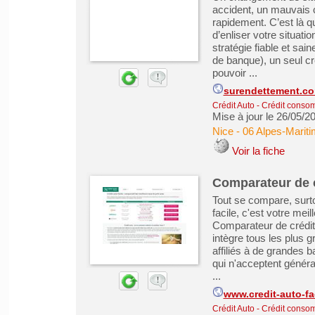
accident, un mauvais c
rapidement. C’est là q
d’enliser votre situati
stratégie fiable et sa
de banque), un seul cr
pouvoir ...
surendettement.c
Crédit Auto
-
Crédit conso
Mise à jour le 26/05/2
Nice
-
06 Alpes-Marit
Voir la fiche
Comparateur de c
Tout se compare, surtou
facile, c'est votre mei
Comparateur de crédit 
intègre tous les plus g
affiliés à de grandes 
qui n'acceptent général
...
www.credit-auto-fa
Crédit Auto
-
Crédit conso