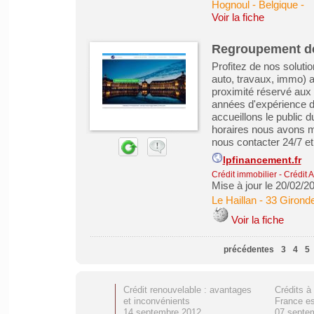
Hognoul - Belgique
-
Voir la fiche
Regroupement de
Profitez de nos soluti
auto, travaux, immo) a
proximité réservé aux 
années d'expérience d
accueillons le public 
horaires nous avons mis
nous contacter 24/7 et 
lpfinancement.fr
Crédit immobilier
-
Crédit 
Mise à jour le 20/02/2
Le Haillan
-
33 Girond
Voir la fiche
précédentes
3
4
5
Crédit renouvelable : avantages
Crédits à
et inconvénients
France es
14 septembre 2012
07 septe