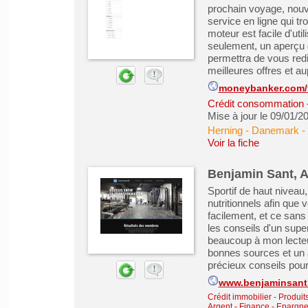
prochain voyage, nouv
service en ligne qui t
moteur est facile d'ut
seulement, un aperçu 
permettra de vous redi
meilleures offres et a
moneybanker.com/
Crédit consommation
Mise à jour le 09/01/2
Herning - Danemark
-
Voir la fiche
Benjamin Sant, A
Sportif de haut niveau
nutritionnels afin que
facilement, et ce sans 
les conseils d'un supe
beaucoup à mon lecteu
bonnes sources et un a
précieux conseils pour 
www.benjaminsant.
Crédit immobilier
-
Produit
Argent - Finance - Epargne 