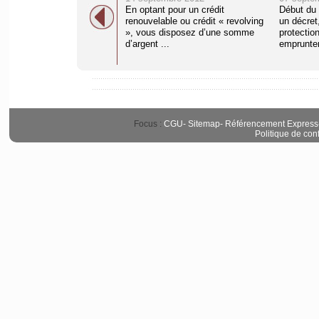
En optant pour un crédit
Début du 
renouvelable ou crédit « revolving
un décret
», vous disposez d’une somme
protection
d’argent ...
emprunten
Focus :
CGU
-
Sitemap
-
Référencement Express
Politique de conf