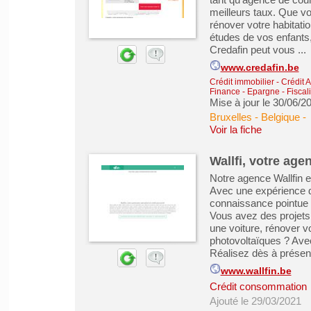
meilleurs taux. Que vou
rénover votre habitati
études de vos enfants,
Credafin peut vous ...
www.credafin.be
Crédit immobilier
-
Crédit 
Finance - Epargne - Fiscali
Mise à jour le 30/06/2
Bruxelles - Belgique
-
Voir la fiche
Wallfi, votre age
Notre agence Wallfin e
Avec une expérience d
connaissance pointue 
Vous avez des projets 
une voiture, rénover 
photovoltaïques ? Avec
Réalisez dès à présent
www.wallfin.be
Crédit consommation
Ajouté le 29/03/2021