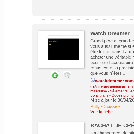
Watch Dreamer
Grand-père et grand-mè
vous aussi, même si e
être le cas dans l´anc
acheter une véritable m
pour être l´accessoire 
robustesse, la précisi
que vous n´êtes ...
watchdreamer.com/
Crédit consommation
-
Cad
masculine
-
Vêtements Fem
Bons plans - Codes promo
Mise à jour le 30/04/2
Pully - Suisse
-
Voir la fiche
RACHAT DE CR
Un changement de situa