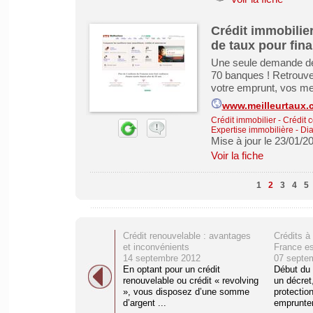
Crédit immobilie
de taux pour fina
Une seule demande de 
70 banques ! Retrouvez
votre emprunt, vos me
www.meilleurtaux.
Crédit immobilier
-
Crédit 
Expertise immobilière - Di
Mise à jour le 23/01/2
Voir la fiche
1
2
3
4
5
Crédit renouvelable : avantages
Crédits à
et inconvénients
France es
14 septembre 2012
07 septe
En optant pour un crédit
Début du 
renouvelable ou crédit « revolving
un décret
», vous disposez d’une somme
protection
d’argent ...
emprunten