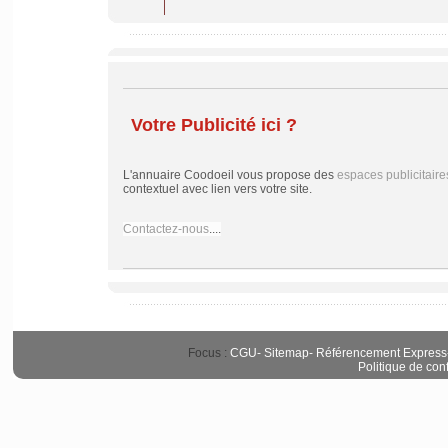
Votre Publicité ici ?
L'annuaire Coodoeil vous propose des
espaces publicitaire
contextuel avec lien vers votre site.
Contactez-nous
....
Focus :
CGU
-
Sitemap
-
Référencement Express
Politique de conf