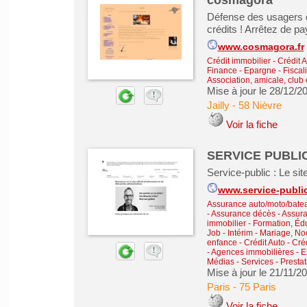
cosmagora
Défense des usagers du
crédits ! Arrêtez de pa
www.cosmagora.fr
Crédit immobilier
-
Crédit 
Finance - Epargne - Fiscali
Association, amicale, club 
Mise à jour le 28/12/2
Jailly
-
58 Nièvre
Voir la fiche
SERVICE PUBLI
Service-public : Le site
www.service-public
Assurance auto/moto/batea
- Assurance décès
-
Assura
immobilier
-
Formation, Éd
Job - Intérim
-
Mariage, No
enfance
-
Crédit Auto
-
Cré
-
Agences immobilières - Ex
Médias
-
Services - Presta
Mise à jour le 21/11/2
Paris
-
75 Paris
Voir la fiche