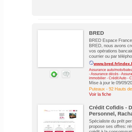
BRED
BRED Espace France Po
BRED, nous avons cré
vos opérations bancai
courrier ou par télépho
www.bred.fr/index.
Assurance auto/moto/batea
- Assurance décès
-
Assura
immobilier
-
Crédit Auto
-
C
Mise à jour le 09/09/2
Puteaux
-
92 Hauts de
Voir la fiche
Crédit Cofidis - 
Personnel, Racha
Spécialiste du prêt pe
propose ses offres: rés
crédit à la consommat