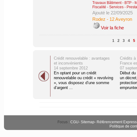
Travaux Bâtiment - BTP - 
Fiscalité
-
Services - Presta
Ajouté le 22/09/2025
Rodez
-
12 Aveyron
Voir la fiche
1
2
3
4
5
Crédit renouvelable : avantages
Crédits à
et inconvénients
France es
14 septembre 2012
07 septe
En optant pour un crédit
Début du 
renouvelable ou crédit « revolving
un décret
», vous disposez d’une somme
protection
d’argent ...
emprunten
Focus :
CGU
-
Sitemap
-
Référencement Express
Politique de conf