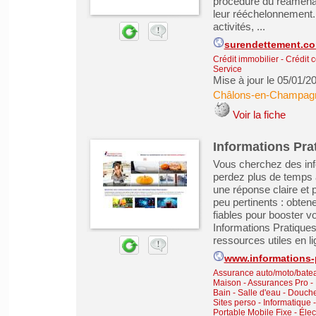
procédure du réaménage
leur rééchelonnement. 
activités, ...
surendettement.c
Crédit immobilier
-
Crédit 
Service
Mise à jour le 05/01/2
Châlons-en-Champag
Voir la fiche
Informations Pra
Vous cherchez des inf
perdez plus de temps 
une réponse claire et 
peu pertinents : obten
fiables pour booster v
Informations Pratique
ressources utiles en li
www.informations-
Assurance auto/moto/batea
Maison - Assurances Pro
-
Bain - Salle d'eau - Douch
Sites perso
-
Informatique 
Portable Mobile Fixe
-
Élec