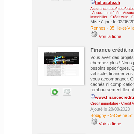
hellosafe.ch
Assurance auto/moto/batea
- Assurance décès
-
Assura
immobilier
-
Crédit Auto
-
C
Mise à jour le 02/06/2
Rennes
-
35 Ille-et-Vil
Voir la fiche
Finance crédit r
Vous avez des projets
cherchez plus ! Nous 
besoins spécifiques. Q
véhicule, financer vo
vous accompagner. Ob
cachés ni complication
remboursement flexibl
www.financecreditr
Crédit immobilier
-
Crédit 
Ajouté le 28/08/2023
Bobigny
-
93 Seine St
Voir la fiche