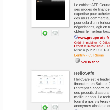
Le cabinet AFP Courtag
ses modes de financem
expertise pour acheter
des murs commerciaux a
pour cela d'un interl
négociations, agir en t
obtenir le meilleur taux
www.groupe-afp.fr
Crédit immobilier
-
Crédit 
Expertise immobilière - Di
Mise à jour le 09/01/2
Lentilly
-
69 Rhône
Voir la fiche
HelloSafe
HelloSafe est le leade
financiers en Suisse. D
l'entreprise apporte de
des produits d'assuran
meilleur choix. La tech
fournit à nos visiteur
anonymes ainsi que du