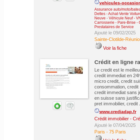
vehicules-occasion
Assurance auto/moto/batea
Dettes
-
Achat-Vente Voitur
Neuve - Véhicule Neuf - V
Carrosserie - Pare-Brise - 
Prestataires de Service
Ajouté le 09/02/2025
Sainte-Clotilde-Réunio
Voir la fiche
Crédit en ligne ra
Le credit est le meille
credit immediat en 24h
micro credit, credit su
consommation, credit s
credit immediat sans jus
en suisse sans justific
pret immobilier, credit .
www.crediadap.fr
Crédit immobilier
-
Cré
Ajouté le 07/04/2025
Paris
-
75 Paris