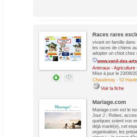
Races rares exc
vivant en famille dans
les races de chiens a
adopter un chiot chez
www.vanil-des-art
Animaux - Agriculture 
Mise à jour le 23/08/2
Chaudenay
-
52 Haut
Voir la fiche
Mariage.com
Mariage.com est le no
Jour J : Robes, accesso
quelques soient vos e
déjà marié(e), cet es
organisation, les prép