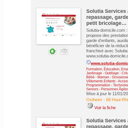
Solutia Services
repassage, garde 
petit bricolage…
Solutia-domicile.com 
propose des prestati
garde d'enfants, auxili
bénéficier de la réduc
franchisé avec Solutia
www.solutia-domicile
www.solutia-domic
Formation, Éducation, Ens
Jardinage - Outillage
-
Créa
Bébé - Maman - Grossesse -
Vêtements Enfants - Acces
Programmation - Technolog
Seniors - Personnes Âgée
Mise à jour le 11/01/2
Ostheim
-
68 Haut-Rh
Voir la fiche
Solutia Services
repassage, garde 