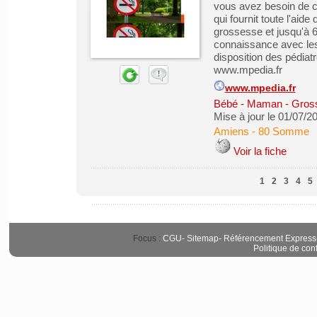
vous avez besoin de co
qui fournit toute l'aid
grossesse et jusqu'à 
connaissance avec les
disposition des pédiat
www.mpedia.fr
www.mpedia.fr
Bébé - Maman - Grosse
Mise à jour le 01/07/2
Amiens
-
80 Somme
Voir la fiche
1
2
3
4
5
Focus :
CGU
-
Sitemap
-
Référencement Express
Politique de conf