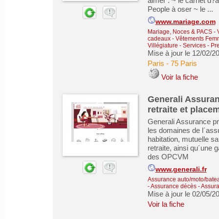
aimer : ~ le carnet d?
People à oser ~ le ...
www.mariage.com
Mariage, Noces & PACS
-
cadeaux
-
Vêtements Femm
Villégiature
-
Services - Pr
Mise à jour le 12/02/2
Paris
-
75 Paris
Voir la fiche
Generali Assuran
retraite et place
Generali Assurance pr
les domaines de l´ass
habitation, mutuelle 
retraite, ainsi qu´un
des OPCVM
www.generali.fr
Assurance auto/moto/batea
- Assurance décès
-
Assura
Mise à jour le 02/05/2
Voir la fiche