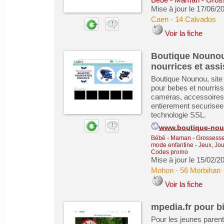
Mise à jour le 17/06/2
Caen
-
14 Calvados
Voir la fiche
Boutique Nounou,
nourrices et assi
Boutique Nounou, site 
pour bebes et nourri
cameras, accessoires e
entierement securisee
technologie SSL.
www.boutique-no
Bébé - Maman - Grossesse -
mode enfantine
-
Jeux, Jou
Codes promo
Mise à jour le 15/02/2
Mohon
-
56 Morbihan
Voir la fiche
mpedia.fr pour bi
Pour les jeunes parents