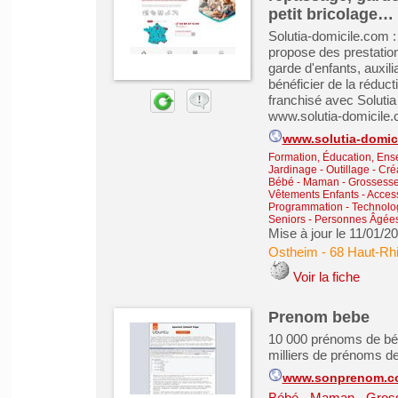
petit bricolage…
Solutia-domicile.com 
propose des prestati
garde d'enfants, auxili
bénéficier de la réduc
franchisé avec Solutia
www.solutia-domicile
www.solutia-domic
Formation, Éducation, Ens
Jardinage - Outillage
-
Créa
Bébé - Maman - Grossesse -
Vêtements Enfants - Acces
Programmation - Technolog
Seniors - Personnes Âgée
Mise à jour le 11/01/2
Ostheim
-
68 Haut-Rh
Voir la fiche
Prenom bebe
10 000 prénoms de bébé
milliers de prénoms d
www.sonprenom.c
Bébé - Maman - Grosse