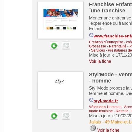
Franchise Enfant
´une franchise
Monter une entreprise e
´expérience du franch
Enfants
www.franchise-enfa
Création d´entreprise - cré
Grossesse - Parentalité - P
-
Services - Prestataires d
Mise à jour le 17/11/2
Voir la fiche
Styl'Mode - Vent
- homme
Styl’Mode propose la v
femme et homme. Déco
styl-mode.fr
Vêtements Hommes - Acce
mode féminine
-
Retraite 
Mise à jour le 10/02/2
Jallais
-
49 Maine-et-L
Voir la fiche