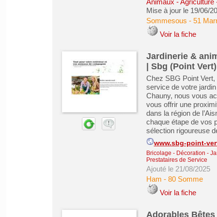
Animaux - Agriculture 
Mise à jour le 19/06/2
Sommesous
-
51 Mar
Voir la fiche
Jardinerie & anim
| Sbg (Point Vert)
Chez SBG Point Vert, 
service de votre jard
Chauny, nous vous acc
vous offrir une proxim
dans la région de l’A
chaque étape de vos p
sélection rigoureuse de
www.sbg-point-vert
Bricolage - Décoration - Ja
Prestataires de Service
Ajouté le 21/08/2025
Ham
-
80 Somme
Voir la fiche
Adorables Bêtes 