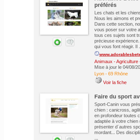
préférés
Les chats et les chien
Nous les aimons et pre
Dans cette section, n
vous poser sur votre an
tous ces sujets sont tr
précieuse expérience. 
qui vous font réagir. Il .
www.adorablesbet
Animaux - Agriculture 
Mise à jour le 04/08/2
Lyon
-
69 Rhône
Voir la fiche
Faire du sport a
Sport-Canin vous prése
chien : canicross, agil
en profondeur toutes ce
adaptée à votre chien 
présenter d´autres sp
mordant... Des discipli
...