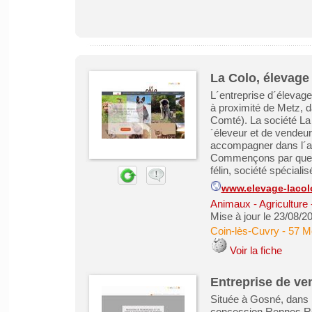
La Colo, élevage
L´entreprise d´élevage
à proximité de Metz, 
Comté). La société La 
´éleveur et de vendeur
accompagner dans l´ac
Commençons par quelqu
félin, société spécialisé
www.elevage-laco
Animaux - Agriculture 
Mise à jour le 23/08/2
Coin-lès-Cuvry
-
57 M
Voir la fiche
Entreprise de ve
Située à Gosné, dans l
concession Rennes R