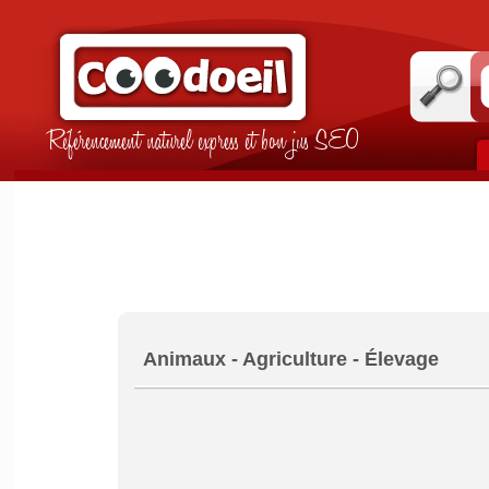
Référencement naturel express et bon jus SEO
Animaux - Agriculture - Élevage