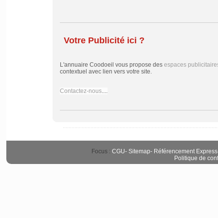
Votre Publicité ici ?
L'annuaire Coodoeil vous propose des
espaces publicitaire
contextuel avec lien vers votre site.
Contactez-nous
....
Focus :
CGU
-
Sitemap
-
Référencement Express
Politique de conf