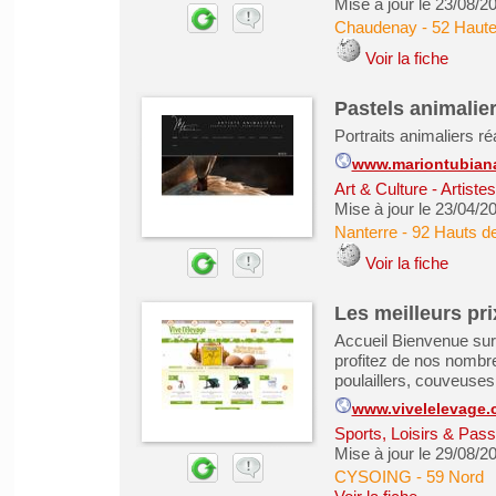
Mise à jour le 23/08/2
Chaudenay
-
52 Haut
Voir la fiche
Pastels animalier
Portraits animaliers ré
www.mariontubian
Art & Culture - Artiste
Mise à jour le 23/04/2
Nanterre
-
92 Hauts d
Voir la fiche
Les meilleurs prix
Accueil Bienvenue sur 
profitez de nos nombr
poulaillers, couveuse
www.vivelelevage
Sports, Loisirs & Pass
Mise à jour le 29/08/2
CYSOING
-
59 Nord