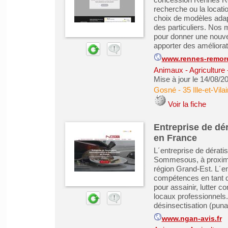
recherche ou la locat
choix de modèles adap
des particuliers. Nos
pour donner une nouvel
apporter des améliorati
www.rennes-remorq
Animaux - Agriculture 
Mise à jour le 14/08/2
Gosné
-
35 Ille-et-Vila
Voir la fiche
Entreprise de dér
en France
L´entreprise de dérati
Sommesous, à proximi
région Grand-Est. L´e
compétences en tant q
pour assainir, lutter co
locaux professionnels.
désinsectisation (punais
www.ngan-avis.fr