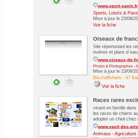
www.sport-canin.fr
Sports, Loisirs & Pass
Mise à jour le 23/08/2
Voir la fiche
Oiseaux de franc
Site répertoriant les o
rivières et plans d´eau
www.oiseaux-de-fra
Photos & Photographes
-
A
Mise à jour le 23/08/2
Bischoffsheim
-
67 Ba
Voir la fiche
Races rares exc
vivant en famille dans
les races de chiens a
adopter un chiot chez
www.vanil-des-art
Animaux - Agriculture 