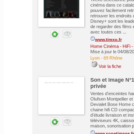
cinéma dans ce catalog
pouvez facilement retr
retrouver les endroits
Disney+ sont les lead
de regarder des films e
avec toutes ces ...
www.tirexo.fr
Home Cinéma - HiFi - 
Mise à jour le 04/08/2
Lyon
-
69 Rhône
Voir la fiche
Son et Image N°
privée
Ventes d'enceintes 
Olufsen Montpellier et
Devialet Bose Home c
chaine hifi CD compact
d'étude livraison et in
téléviseurs 4K, caiss
maison, sonorisation pr
www.sonetimage.fr