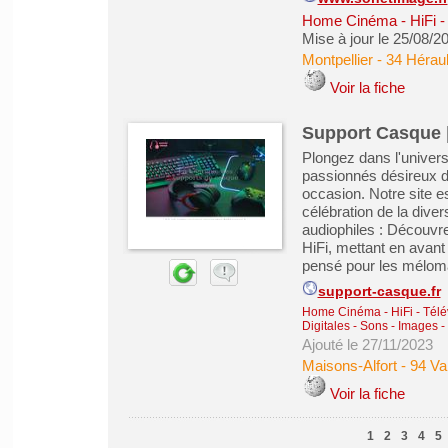
Home Cinéma - HiFi - 
Mise à jour le 25/08/2
Montpellier
-
34 Héraul
Voir la fiche
Support Casque |
Plongez dans l'univers
passionnés désireux d
occasion. Notre site e
célébration de la diver
audiophiles : Découv
HiFi, mettant en avant 
pensé pour les méloma
support-casque.fr
Home Cinéma - HiFi - Télé
Digitales
-
Sons - Images - 
Ajouté le 27/11/2023
Maisons-Alfort
-
94 Va
Voir la fiche
1
2
3
4
5