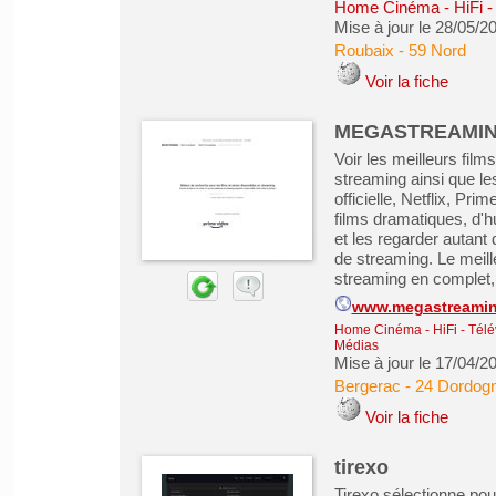
Home Cinéma - HiFi - 
Mise à jour le 28/05/2
Roubaix
-
59 Nord
Voir la fiche
MEGASTREAMING -
Voir les meilleurs fil
streaming ainsi que le
officielle, Netflix, Pr
films dramatiques, d'h
et les regarder autant
de streaming. Le meill
streaming en complet, 
www.megastreamin
Home Cinéma - HiFi - Télé
Médias
Mise à jour le 17/04/2
Bergerac
-
24 Dordog
Voir la fiche
tirexo
Tirexo sélectionne pou