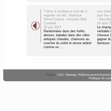
7 films à l'ambiance estivale à
Les sham
regarder cet été - Rubrique
pour les 
Home-Cinéma - Annuaire Web
- Bien-êt
Coodoeil
24 août 2
28 juin 2023
Le shamp
Randonnées dans des forêts
véritable 
denses, balades dans des villes
cheveux l
antiques chaudes, chansons au
gagner du
coucher du soleil et amour ardent
fameuse .
comme un ...
Focus :
CGU
-
Sitemap
-
Référencement Express
Politique de conf