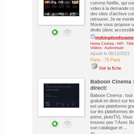
comme Netflix, qui vo
video à la demande com
des sites d'archive com
retrouver. Je ne menti
Movie vous propose une
droits (donc accessible
mykingdomforamo
Home Cinéma - HiFi - Télé
Vidéos - Audiovisuel
Ajouté le 06/12/2021
Paris
-
75 Paris
Voir la fiche
Baboon Cinema : 
direct!
Baboon Cinema : tout s
gratuit en direct sur 
est une plateforme gra
sur les plateformes de 
prime, plutoTV). Vous 
trouvez pas ? Avec Ba
son catalogue et ...