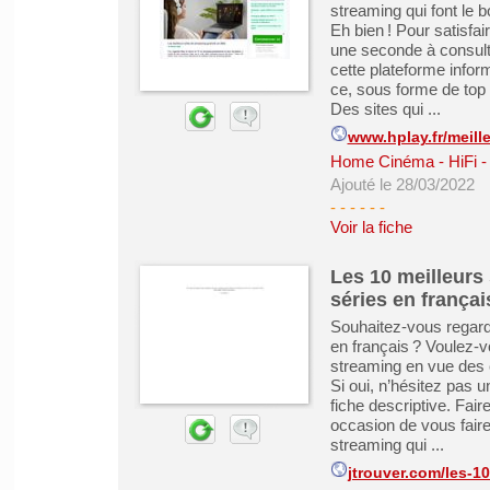
streaming qui font le
Eh bien ! Pour satisfai
une seconde à consulter
cette plateforme infor
ce, sous forme de top 7
Des sites qui ...
www.hplay.fr/meilleu
Home Cinéma - HiFi - 
Ajouté le 28/03/2022
- - - - -
-
Voir la fiche
Les 10 meilleurs 
séries en françai
Souhaitez-vous regarde
en français ? Voulez-v
streaming en vue des 
Si oui, n’hésitez pas u
fiche descriptive. Fair
occasion de vous faire 
streaming qui ...
jtrouver.com/les-10