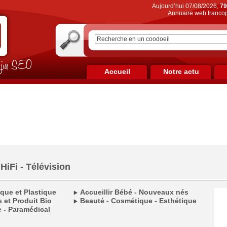
Aujourd’hui 07/08/2026,
79
Annuaire web francop
on jus SEO
Accueil
Notre actu
iFi - Télévision
ique et Plastique
Accueillir Bébé - Nouveaux nés
 et Produit Bio
Beauté - Cosmétique - Esthétique
 - Paramédical