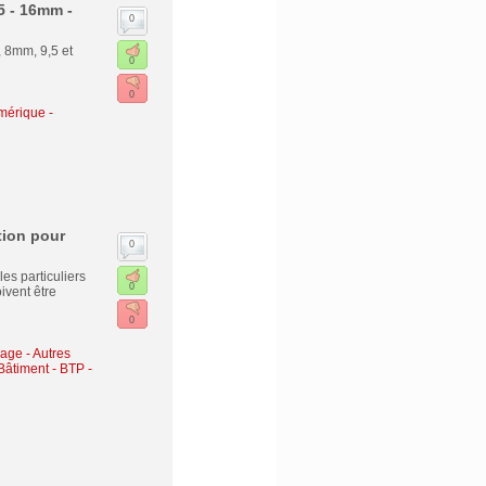
5 - 16mm -
0
, 8mm, 9,5 et
0
0
érique -
tion pour
0
es particuliers
0
ivent être
0
lage
-
Autres
Bâtiment - BTP -