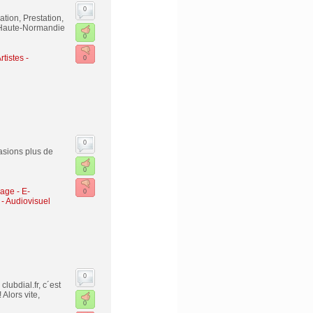
0
ation, Prestation,
, Haute-Normandie
0
rtistes -
0
0
asions plus de
0
lage
-
E-
0
- Audiovisuel
0
lubdial.fr, c´est
Alors vite,
0