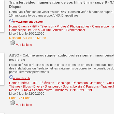
Transfert vidéo, numérisation de vos films 8mm - super8 - 9,
Diapos
Retrouvez l'émotion de vos films sur DVD. Transfert vidéo à partir de super8
16mm, cassette de camescope, VHS, Diapositives.
www.8numerique.com
Home Cinéma - HiFi - Télévision
-
Photos & Photographes
-
Camescope num
Camescope DV
-
Art & Culture - Artistes - Évènementiel
Mise à jour le 20/10/2020
Noiseau
-
94 Val de Marne
Voir la fiche
ABSO - Cabine acoustique, audio professionnel, insonorisa
musicien
La société Abso réalise aussi bien dans le domaine professionnel que chez l
des installations où l'isolation et les traitements de correction accoustique do
particulièrement performants
www.abso.fr
Home Cinéma - HiFi - Télévision
-
Bricolage - Décoration - Jardinage - Outil
Thèmes - Blogs - Divers - Sites perso
-
Sports, Loisirs & Passions
-
Travaux 
Maison - Gros & Second œuvre
-
Business - B2B - PMI - PME
Mise à jour le 22/05/2020
Paris
-
75 Paris
Voir la fiche