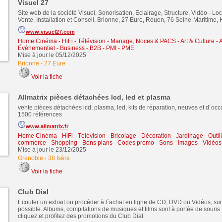
Visuel 27
Site web de la société Visuel, Sonorisation, Eclairage, Structure, Vidéo - Loc
Vente, Installation et Conseil, Brionne, 27 Eure, Rouen, 76 Seine-Maritime
www.visuel27.com
Home Cinéma - HiFi - Télévision
-
Mariage, Noces & PACS
-
Art & Culture - A
Évènementiel
-
Business - B2B - PMI - PME
Mise à jour le 05/12/2025
Brionne
-
27 Eure
Voir la fiche
Allmatrix pièces détachées lcd, led et plasma
vente pièces détachées lcd, plasma, led, kits de réparation, neuves et d´occ
1500 références
www.allmatrix.fr
Home Cinéma - HiFi - Télévision
-
Bricolage - Décoration - Jardinage - Outil
commerce - Shopping - Bons plans - Codes promo
-
Sons - Images - Vidéos 
Mise à jour le 23/12/2025
Grenoble
-
38 Isère
Voir la fiche
Club Dial
Ecouter un extrait ou procéder à l´achat en ligne de CD, DVD ou Vidéos, sur c
possible. Albums, compilations de musiques et films sont à portée de souris ! 
cliquez et profitez des promotions du Club Dial.