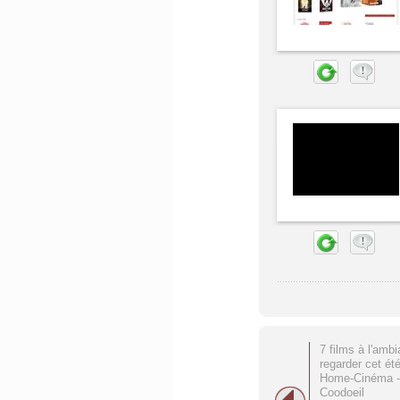
7 films à l'ambi
regarder cet ét
Home-Cinéma -
Coodoeil