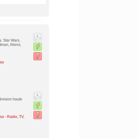
0
a. Star Wars,
tman, Aliens,
0
0
rso
0
évision haute
0
rso
-
Radio, TV,
0