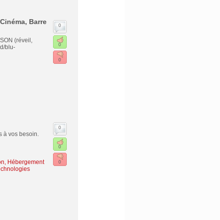
Cinéma, Barre
0
ON (réveil,
0
d/blu-
0
0
s à vos besoin.
0
on, Hébergement
0
echnologies