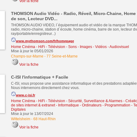
Voir la fiche
THOMSON Audio Vidéo - Radio, Réveil, Micro-Chaine, Home 
de son, Lecteur DVD...
THOMSON AUDIO VIDEO, l´équipement audio et vidéo de la marque THOMS
radio, micro-chaine, station d´écoute, home cinéma, barre de son, lecteur dv
ray/portable/enregistreur...)
www.mythomson.com/fr/homepage
Home Cinéma - HiFi - Télévision
-
Sons - Images - Vidéos - Audiovisuel
Mise à jour le 05/01/2026
Champs-sur-Marne
-
77 Seine-et-Marne
Voir la fiche
C-ISI l'informatique + Facile
C-ISI, vous propose une assistance informatique et des prestations adaptée
Nous intervenons directement chez vous.
www.c-isi.fr
Home Cinéma - HiFi - Télévision
-
Sécurité, Surveillance & Alarmes
-
Créati
de sites internet & extranet
-
Informatique - Ordinateurs - Programmation - T
Digitales
Mise à jour le 13/07/2024
Wittelsheim
-
68 Haut-Rhin
Voir la fiche