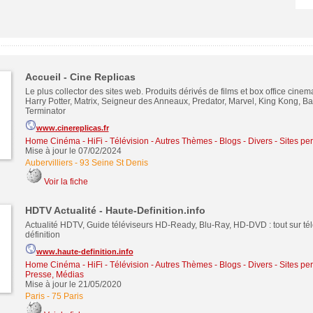
Accueil - Cine Replicas
Le plus collector des sites web. Produits dérivés de films et box office cinem
Harry Potter, Matrix, Seigneur des Anneaux, Predator, Marvel, King Kong, Ba
Terminator
www.cinereplicas.fr
Home Cinéma - HiFi - Télévision
-
Autres Thèmes - Blogs - Divers - Sites pe
Mise à jour le 07/02/2024
Aubervilliers
-
93 Seine St Denis
Voir la fiche
HDTV Actualité - Haute-Definition.info
Actualité HDTV, Guide téléviseurs HD-Ready, Blu-Ray, HD-DVD : tout sur tél
définition
www.haute-definition.info
Home Cinéma - HiFi - Télévision
-
Autres Thèmes - Blogs - Divers - Sites pe
Presse, Médias
Mise à jour le 21/05/2020
Paris
-
75 Paris